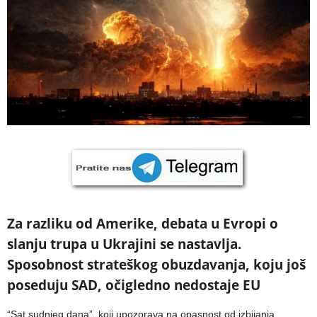
Za razliku od Amerike, debata u Evropi o
slanju trupa u Ukrajini se nastavlja.
Sposobnost strateškog obuzdavanja, koju još
poseduju SAD, očigledno nedostaje EU
“Sat sudnjeg dana”, koji upozorava na opasnost od izbijanja