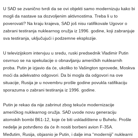
U SAD se zvanično tvrdi da se ovi objekti samo modernizuju kako bi
mogli da nastave sa dozvoljenim aktivnostima. Treba li u to
poverovati? Na kraju krajeva, SAD još nisu ratifikovale Ugovor o
zabrani testiranja nuklearnog oružja iz 1996. godine, koji zabranjuje
sva testiranja, uključujući i podzemne eksplozije.
U televizijskom intervjuu u sredu, ruski predsednik Vladimir Putin
osvrnuo se na spekulacije o obnavljanju američkih nuklearnih
proba. Putin je izjavio da će, ukoliko to Vašington sprovede, Moskva
moći da adekvatno odgovori. Da bi mogla da odgovori na ove
situacije, Rusija je u novembru prošle godine povukla ratifikaciju
sporazuma o zabrani testiranja iz 1996. godine.
Putin je rekao da nije zabrinut zbog tekuće modernizacije
američkog nuklearnog oružja. SAD uvode novu generaciju
atomskih bombi B61-12, koje će biti uskladištene u Buhelu. Prošle
nedelje je potvrđeno da će ih nositi borbeni avion F-35A.
Međutim, Rusija, objasnio je Putin, i dalje ima “moderniji” nuklearni