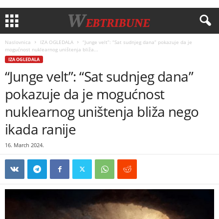
Naslovnica
IZA OGLEDALA
“Junge velt”: “Sat sudnjeg dana” pokazuje da je
mogućnost nuklearnog uništenja bliža...
IZA OGLEDALA
“Junge velt”: “Sat sudnjeg dana”
pokazuje da je mogućnost
nuklearnog uništenja bliža nego
ikada ranije
16. March 2024.