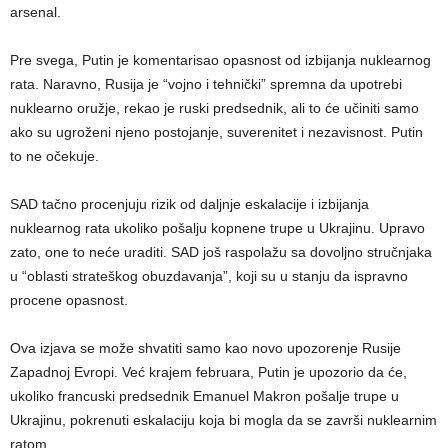
arsenal.
Pre svega, Putin je komentarisao opasnost od izbijanja nuklearnog
rata. Naravno, Rusija je “vojno i tehnički” spremna da upotrebi
nuklearno oružje, rekao je ruski predsednik, ali to će učiniti samo
ako su ugroženi njeno postojanje, suverenitet i nezavisnost. Putin
to ne očekuje.
SAD tačno procenjuju rizik od daljnje eskalacije i izbijanja
nuklearnog rata ukoliko pošalju kopnene trupe u Ukrajinu. Upravo
zato, one to neće uraditi. SAD još raspolažu sa dovoljno stručnjaka
u “oblasti strateškog obuzdavanja”, koji su u stanju da ispravno
procene opasnost.
Ova izjava se može shvatiti samo kao novo upozorenje Rusije
Zapadnoj Evropi. Već krajem februara, Putin je upozorio da će,
ukoliko francuski predsednik Emanuel Makron pošalje trupe u
Ukrajinu, pokrenuti eskalaciju koja bi mogla da se završi nuklearnim
ratom.