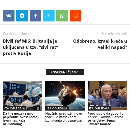
Prethodni članak
Naredni članak
Bivši šef MI6: Britanija je
Odobreno, Izrael kreće u
uključena u tzv. “sivi rat”
veliki napad?
protiv Rusije
POVEZANI ČLANCI
IZA OGLEDALA
IZA OGLEDALA
IZA OGLEDALA
Da li je mozak samo
Naučnici predložili novu
Fauči odbio da govori o
prijemnik? Svest postoji
teoriju o masovnom
poreklu kovida: Pozvao
izvan nas, kaže
izumiranju dinosaurusa
se na Ustav, Senat
neurobiolog
uzvraća udarac