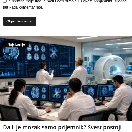
Spremite moje ime, e-mail i web stranicu u ovom pregledniku sljedeći
put kada komentarirate.
Najčitanije
Da li je mozak samo prijemnik? Svest postoji