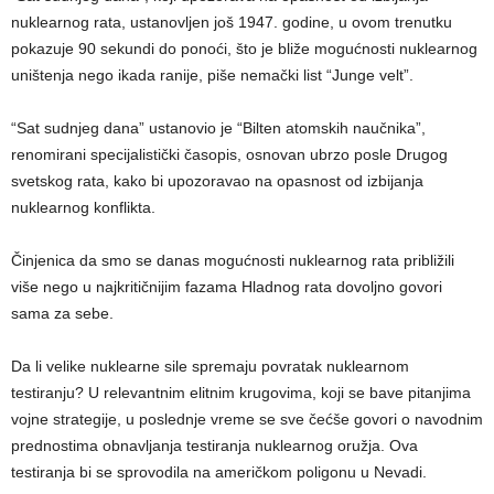
nuklearnog rata, ustanovljen još 1947. godine, u ovom trenutku
pokazuje 90 sekundi do ponoći, što je bliže mogućnosti nuklearnog
uništenja nego ikada ranije, piše nemački list “Junge velt”.
“Sat sudnjeg dana” ustanovio je “Bilten atomskih naučnika”,
renomirani specijalistički časopis, osnovan ubrzo posle Drugog
svetskog rata, kako bi upozoravao na opasnost od izbijanja
nuklearnog konflikta.
Činjenica da smo se danas mogućnosti nuklearnog rata približili
više nego u najkritičnijim fazama Hladnog rata dovoljno govori
sama za sebe.
Da li velike nuklearne sile spremaju povratak nuklearnom
testiranju? U relevantnim elitnim krugovima, koji se bave pitanjima
vojne strategije, u poslednje vreme se sve čećše govori o navodnim
prednostima obnavljanja testiranja nuklearnog oružja. Ova
testiranja bi se sprovodila na američkom poligonu u Nevadi.