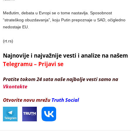
Međutim, debata u Evropi se o tome nastavlja. Sposobnost
“strateškog obuzdavanja”, koju Putin prepoznaje u SAD, očigledno
nedostaje EU.
(rt.rs)
Najnovije i najvažnije vesti i analize na našem
Telegramu – Prijavi se
Pratite tokom 24 sata naše najbolje vesti samo na
Vkontakte
Otvorite novu mrežu
Truth Social