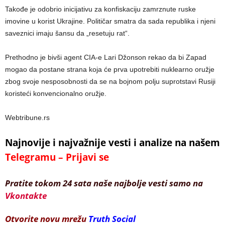
Takođe je odobrio inicijativu za konfiskaciju zamrznute ruske
imovine u korist Ukrajine. Političar smatra da sada republika i njeni
saveznici imaju šansu da „resetuju rat“.
Prethodno je bivši agent CIA-e Lari Džonson rekao da bi Zapad
mogao da postane strana koja će prva upotrebiti nuklearno oružje
zbog svoje nesposobnosti da se na bojnom polju suprotstavi Rusiji
koristeći konvencionalno oružje.
Webtribune.rs
Najnovije i najvažnije vesti i analize na našem
Telegramu – Prijavi se
Pratite tokom 24 sata naše najbolje vesti samo na
Vkontakte
Otvorite novu mrežu
Truth Social