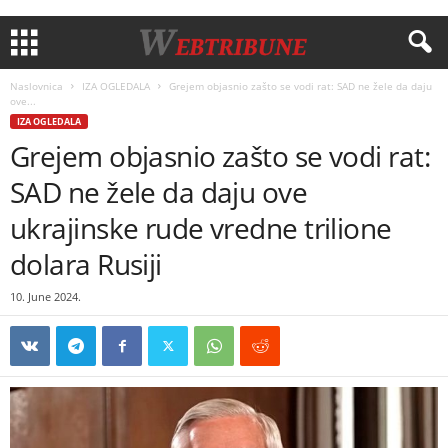
Naslovnica
IZA OGLEDALA
Grejem objasnio zašto se vodi rat: SAD ne žele da daju
ove...
IZA OGLEDALA
Grejem objasnio zašto se vodi rat:
SAD ne žele da daju ove
ukrajinske rude vredne trilione
dolara Rusiji
10. June 2024.