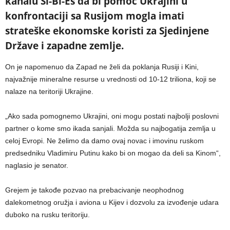
kanalu Si-Bi-Es da bi pomoć Ukrajini u
konfrontaciji sa Rusijom mogla imati
strateške ekonomske koristi za Sjedinjene
Države i zapadne zemlje.
On je napomenuo da Zapad ne želi da poklanja Rusiji i Kini,
najvažnije mineralne resurse u vrednosti od 10-12 triliona, koji se
nalaze na teritoriji Ukrajine.
„Ako sada pomognemo Ukrajini, oni mogu postati najbolji poslovni
partner o kome smo ikada sanjali. Možda su najbogatija zemlja u
celoj Evropi. Ne želimo da damo ovaj novac i imovinu ruskom
predsedniku Vladimiru Putinu kako bi on mogao da deli sa Kinom“,
naglasio je senator.
Grejem je takođe pozvao na prebacivanje neophodnog
dalekometnog oružja i aviona u Kijev i dozvolu za izvođenje udara
duboko na rusku teritoriju.