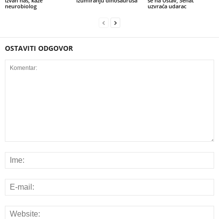
izvan nas, kaže
izumiranju dinosaurusa
se na Ustav, Senat
neurobiolog
uzvraća udarac
OSTAVITI ODGOVOR