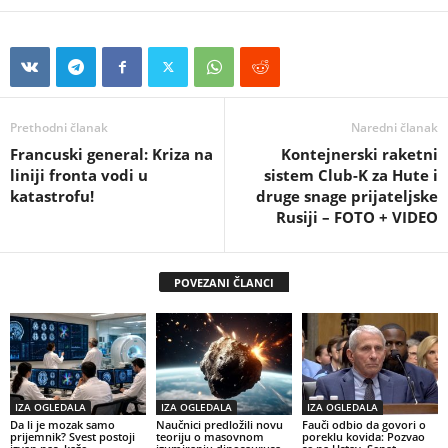
Prethodni članak
Naredni članak
Francuski general: Kriza na
Kontejnerski raketni
liniji fronta vodi u
sistem Club-K za Hute i
katastrofu!
druge snage prijateljske
Rusiji – FOTO + VIDEO
POVEZANI ČLANCI
IZA OGLEDALA
IZA OGLEDALA
IZA OGLEDALA
Da li je mozak samo
Naučnici predložili novu
Fauči odbio da govori o
prijemnik? Svest postoji
teoriju o masovnom
poreklu kovida: Pozvao