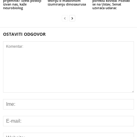
prijemnik? Svest postoji
teoriju o masovnom
poreklu kovida: Pozvao
izvan nas, kaže
izumiranju dinosaurusa
se na Ustav, Senat
neurobiolog
uzvraća udarac
OSTAVITI ODGOVOR