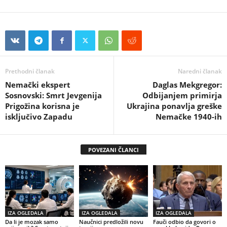
Prethodni članak
Naredni članak
Nemački ekspert
Daglas Mekgregor:
Sosnovski: Smrt Jevgenija
Odbijanjem primirja
Prigožina korisna je
Ukrajina ponavlja greške
isključivo Zapadu
Nemačke 1940-ih
POVEZANI ČLANCI
IZA OGLEDALA
IZA OGLEDALA
IZA OGLEDALA
Da li je mozak samo
Naučnici predložili novu
Fauči odbio da govori o