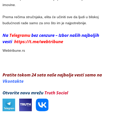
imovine.
Prema rečima stručnjaka, elita će učiniti sve da ljudi u bliskoj
budućnosti rade samo za ono što im je najpotrebnije.
Na
Telegramu
bez cenzure – Izbor naših najboljih
vesti
https://t.me/webtribune
Webtribune.rs
Pratite tokom 24 sata naše najbolje vesti samo na
Vkontakte
Otvorite novu mrežu
Truth Social