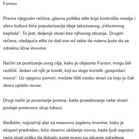
Fursov.
Prema njegovim rečima, glavna politika elite koja kontroliše medije i
sferu kulture biće popularizacija ideje takozvanog „inkluzivnog
kapitala“. To jest, deljenje stvari bez njihovog sticanja. Drugim
rečima, vladajuća elita će dati sve od sebe da natera ljude da se
odreknu lične imovine.
Načini za postizanje ovog cilja, kako je objasnio Fursov, mogu biti
različiti. Jedan od njih je kredit, koji su dugo koristili „gospodari
novca“. Uz njegovu pomoć, možete lišiti osobu stvari za koju je čak
skoro uplatio novac.
Drugi način je povećanje poreza, kada posedovanje neke stvari
postaje preterano skup luksuz.
Međutim, najvažniji alat za masovnu zaplenu imovine, kako je
ekspert predvideo, biće stvarno ukidanje novca, kada ljudi zapravo
neće imati priliku da dokažu svoje pravo na sticanje određene