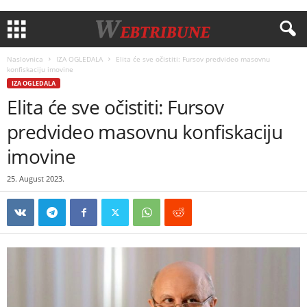
Naslovnica
IZA OGLEDALA
Elita će sve očistiti: Fursov predvideo masovnu
konfiskaciju imovine
IZA OGLEDALA
Elita će sve očistiti: Fursov
predvideo masovnu konfiskaciju
imovine
25. August 2023.