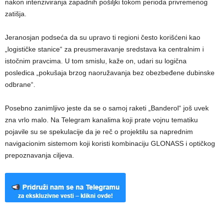
nakon intenziviranja zapadnih pošiljki tokom perioda privremenog
zatišja.
Jeranosjan podseća da su upravo ti regioni često korišćeni kao
„logističke stanice“ za preusmeravanje sredstava ka centralnim i
istočnim pravcima. U tom smislu, kaže on, udari su logična
posledica „pokušaja brzog naoružavanja bez obezbeđene dubinske
odbrane“.
Posebno zanimljivo jeste da se o samoj raketi „Banderol“ još uvek
zna vrlo malo. Na Telegram kanalima koji prate vojnu tematiku
pojavile su se spekulacije da je reč o projektilu sa naprednim
navigacionim sistemom koji koristi kombinaciju GLONASS i optičkog
prepoznavanja ciljeva.