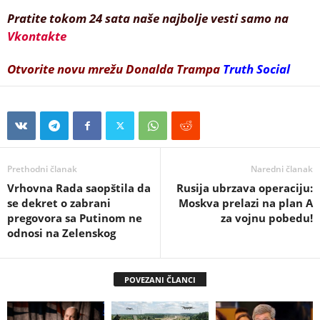
Pratite tokom 24 sata naše najbolje vesti samo na
Vkontakte
Otvorite novu mrežu Donalda Trampa
Truth Social
Prethodni članak
Naredni članak
Vrhovna Rada saopštila da
Rusija ubrzava operaciju:
se dekret o zabrani
Moskva prelazi na plan A
pregovora sa Putinom ne
za vojnu pobedu!
odnosi na Zelenskog
POVEZANI ČLANCI