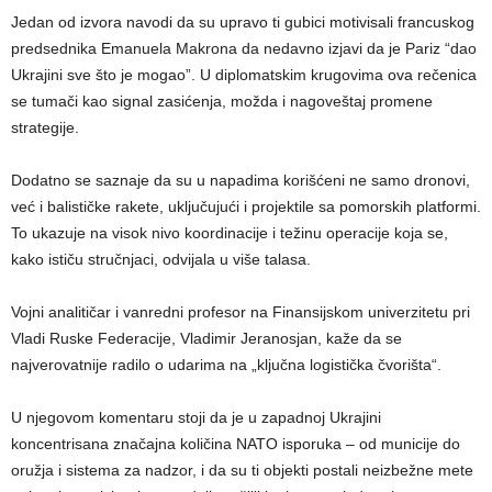
Jedan od izvora navodi da su upravo ti gubici motivisali francuskog
predsednika Emanuela Makrona da nedavno izjavi da je Pariz “dao
Ukrajini sve što je mogao”. U diplomatskim krugovima ova rečenica
se tumači kao signal zasićenja, možda i nagoveštaj promene
strategije.
Dodatno se saznaje da su u napadima korišćeni ne samo dronovi,
već i balističke rakete, uključujući i projektile sa pomorskih platformi.
To ukazuje na visok nivo koordinacije i težinu operacije koja se,
kako ističu stručnjaci, odvijala u više talasa.
Vojni analitičar i vanredni profesor na Finansijskom univerzitetu pri
Vladi Ruske Federacije, Vladimir Jeranosjan, kaže da se
najverovatnije radilo o udarima na „ključna logistička čvorišta“.
U njegovom komentaru stoji da je u zapadnoj Ukrajini
koncentrisana značajna količina NATO isporuka – od municije do
oružja i sistema za nadzor, i da su ti objekti postali neizbežne mete