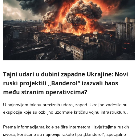
Tajni udari u dubini zapadne Ukrajine: Novi
ruski projektili „Banderol“ izazvali haos
među stranim operativcima?
U najnovijem talasu preciznih udara, zapad Ukrajine zadesile su
eksplozije koje su ozbiljno uzdrmale kritičnu vojnu infrastrukturu.
Prema informacijama koje se šire internetom i izvještajima ruskih
izvora, korišćene su najnovije rakete tipa „Banderol“, specijalno