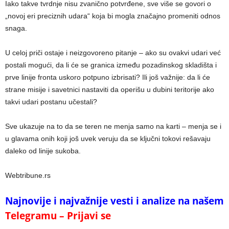
Iako takve tvrdnje nisu zvanično potvrđene, sve više se govori o
„novoj eri preciznih udara“ koja bi mogla značajno promeniti odnos
snaga.
U celoj priči ostaje i neizgovoreno pitanje – ako su ovakvi udari već
postali mogući, da li će se granica između pozadinskog skladišta i
prve linije fronta uskoro potpuno izbrisati? Ili još važnije: da li će
strane misije i savetnici nastaviti da operišu u dubini teritorije ako
takvi udari postanu učestali?
Sve ukazuje na to da se teren ne menja samo na karti – menja se i
u glavama onih koji još uvek veruju da se ključni tokovi rešavaju
daleko od linije sukoba.
Webtribune.rs
Najnovije i najvažnije vesti i analize na našem
Telegramu – Prijavi se