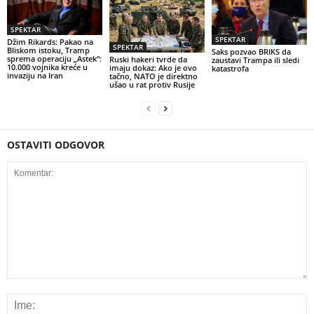
SPEKTAR
SPEKTAR
Džim Rikards: Pakao na
SPEKTAR
Bliskom istoku, Tramp
Saks pozvao BRIKS da
sprema operaciju „Astek“:
Ruski hakeri tvrde da
zaustavi Trampa ili sledi
10.000 vojnika kreće u
imaju dokaz: Ako je ovo
katastrofa
invaziju na Iran
tačno, NATO je direktno
ušao u rat protiv Rusije
OSTAVITI ODGOVOR