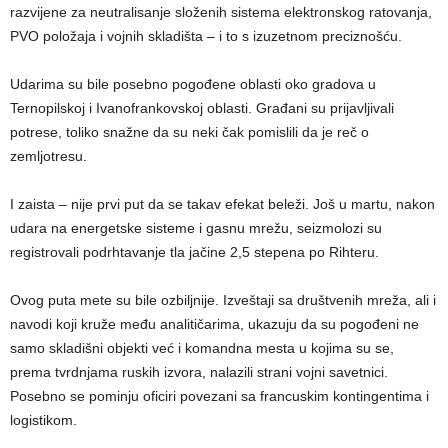
razvijene za neutralisanje složenih sistema elektronskog ratovanja,
PVO položaja i vojnih skladišta – i to s izuzetnom preciznošću.
Udarima su bile posebno pogođene oblasti oko gradova u
Ternopilskoj i Ivanofrankovskoj oblasti. Građani su prijavljivali
potrese, toliko snažne da su neki čak pomislili da je reč o
zemljotresu.
I zaista – nije prvi put da se takav efekat beleži. Još u martu, nakon
udara na energetske sisteme i gasnu mrežu, seizmolozi su
registrovali podrhtavanje tla jačine 2,5 stepena po Rihteru.
Ovog puta mete su bile ozbiljnije. Izveštaji sa društvenih mreža, ali i
navodi koji kruže među analitičarima, ukazuju da su pogođeni ne
samo skladišni objekti već i komandna mesta u kojima su se,
prema tvrdnjama ruskih izvora, nalazili strani vojni savetnici.
Posebno se pominju oficiri povezani sa francuskim kontingentima i
logistikom.