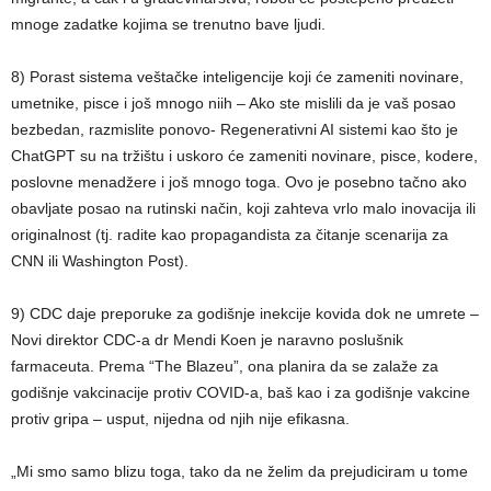
mnoge zadatke kojima se trenutno bave ljudi.
8) Porast sistema veštačke inteligencije koji će zameniti novinare,
umetnike, pisce i još mnogo niih – Ako ste mislili da je vaš posao
bezbedan, razmislite ponovo- Regenerativni AI sistemi kao što je
ChatGPT su na tržištu i uskoro će zameniti novinare, pisce, kodere,
poslovne menadžere i još mnogo toga. Ovo je posebno tačno ako
obavljate posao na rutinski način, koji zahteva vrlo malo inovacija ili
originalnost (tj. radite kao propagandista za čitanje scenarija za
CNN ili Washington Post).
9) CDC daje preporuke za godišnje inekcije kovida dok ne umrete –
Novi direktor CDC-a dr Mendi Koen je naravno poslušnik
farmaceuta. Prema “The Blazeu”, ona planira da se zalaže za
godišnje vakcinacije protiv COVID-a, baš kao i za godišnje vakcine
protiv gripa – usput, nijedna od njih nije efikasna.
„Mi smo samo blizu toga, tako da ne želim da prejudiciram u tome