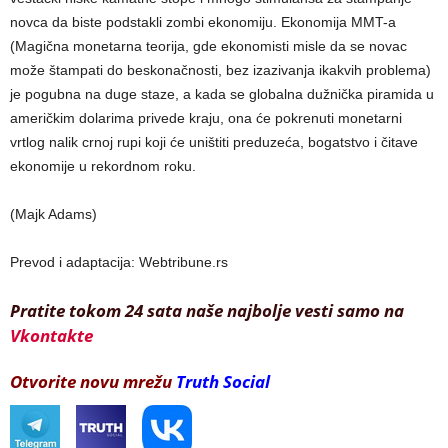
novca da biste podstakli zombi ekonomiju. Ekonomija MMT-a
(Magična monetarna teorija, gde ekonomisti misle da se novac
može štampati do beskonačnosti, bez izazivanja ikakvih problema)
je pogubna na duge staze, a kada se globalna dužnička piramida u
američkim dolarima privede kraju, ona će pokrenuti monetarni
vrtlog nalik crnoj rupi koji će uništiti preduzeća, bogatstvo i čitave
ekonomije u rekordnom roku.
(Majk Adams)
Prevod i adaptacija: Webtribune.rs
Pratite tokom 24 sata naše najbolje vesti samo na
Vkontakte
Otvorite novu mrežu
Truth Social