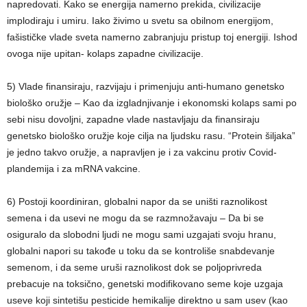
napredovati. Kako se energija namerno prekida, civilizacije
implodiraju i umiru. Iako živimo u svetu sa obilnom energijom,
fašističke vlade sveta namerno zabranjuju pristup toj energiji. Ishod
ovoga nije upitan- kolaps zapadne civilizacije.
5) Vlade finansiraju, razvijaju i primenjuju anti-humano genetsko
biološko oružje – Kao da izgladnjivanje i ekonomski kolaps sami po
sebi nisu dovoljni, zapadne vlade nastavljaju da finansiraju
genetsko biološko oružje koje cilja na ljudsku rasu. “Protein šiljaka”
je jedno takvo oružje, a napravljen je i za vakcinu protiv Covid-
plandemija i za mRNA vakcine.
6) Postoji koordiniran, globalni napor da se uništi raznolikost
semena i da usevi ne mogu da se razmnožavaju – Da bi se
osiguralo da slobodni ljudi ne mogu sami uzgajati svoju hranu,
globalni napori su takođe u toku da se kontroliše snabdevanje
semenom, i da seme uruši raznolikost dok se poljoprivreda
prebacuje na toksično, genetski modifikovano seme koje uzgaja
useve koji sintetišu pesticide hemikalije direktno u sam usev (kao