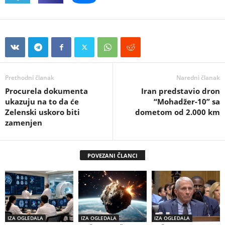
Prethodni članak
Naredni članak
Procurela dokumenta
Iran predstavio dron
ukazuju na to da će
“Mohadžer-10” sa
Zelenski uskoro biti
dometom od 2.000 km
zamenjen
POVEZANI ČLANCI
IZA OGLEDALA
IZA OGLEDALA
IZA OGLEDALA