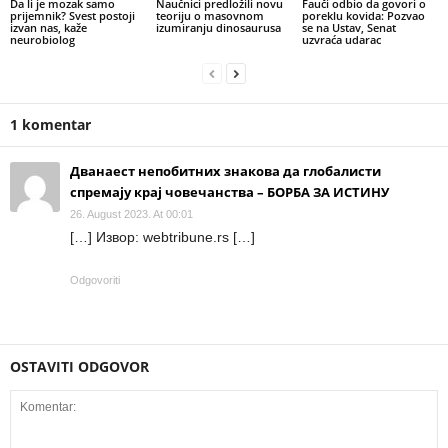
Da li je mozak samo
Naučnici predložili novu
Fauči odbio da govori o
prijemnik? Svest postoji
teoriju o masovnom
poreklu kovida: Pozvao
izvan nas, kaže
izumiranju dinosaurusa
se na Ustav, Senat
neurobiolog
uzvraća udarac
1 komentar
Дванаест непобитних знакова да глобалисти
спремају крај човечанства – БОРБА ЗА ИСТИНУ
26. August 2023. At 00:01
[…] Извор: webtribune.rs […]
Odgovoriti
OSTAVITI ODGOVOR