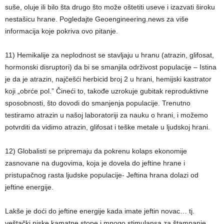
suše, oluje ili bilo šta drugo što može oštetiti useve i izazvati široku
nestašicu hrane. Pogledajte Geoengineering.news za više
informacija koje pokriva ovo pitanje.
11) Hemikalije za neplodnost se stavljaju u hranu (atrazin, glifosat,
hormonski disruptori) da bi se smanjila održivost populacije – Istina
je da je atrazin, najčešći herbicid broj 2 u hrani, hemijski kastrator
koji „obrće pol.” Čineći to, takođe uzrokuje gubitak reproduktivne
sposobnosti, što dovodi do smanjenja populacije. Trenutno
testiramo atrazin u našoj laboratoriji za nauku o hrani, i možemo
potvrditi da vidimo atrazin, glifosat i teške metale u ljudskoj hrani.
12) Globalisti se pripremaju da pokrenu kolaps ekonomije
zasnovane na dugovima, koja je dovela do jeftine hrane i
pristupačnog rasta ljudske populacije- Jeftina hrana dolazi od
jeftine energije.
Lakše je doći do jeftine energije kada imate jeftin novac… tj.
veštački niske kamatne stope i mnogo stimulansa za štampanje