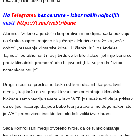
rešavanju klimatskih promena”.
Na
Telegramu
bez cenzure – Izbor naših najboljih
vesti
https://t.me/webtribune
Alarmisti “zelene agende” u korporativnim medijima sada pozivaju
na široko rasprostranjeno isključenje električne mreže za „veće
dobro“ „rešavanja klimatske krize“. U članku iz “Los Anđeles
Tajmsa”, establišment medij tvrdi, da bi bilo „lakše i jeftinije boriti se
protiv klimatskih promena“ ako bi javnost „bila voljna da živi sa
nestankom struje”.
Drugim rečima, prešli smo tačku od kontrolisanih korporativnih
medija, koji kažu da su projektovani nestanci struje i klimatske
blokade samo teorija zavere – iako WEF još uvek tvrdi da je pritisak
da se ljudi nateraju da jedu bube teorija zavere, ne dugo nakon što
je WEF promovisao insekte kao sledeći veliki izvor hrane.
Sada kontrolisani mediji otvoreno tvrde, da će funkcionisanje
ljudskog društva uništiti planetu. Prema tome, oni impliciraju, jedini