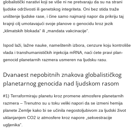
globalistički narativi koji se više ni ne pretvaraju da su na strani
ljudske održivosti ili genetskog integriteta. Oni bez stida traže
uništenje ljudske rase, i čine samo najmanji napor da prikriju taj
krajnji cilj umotavajući svoje planove o genocidu kroz jezik
„klimatskih blokada“ ili „mandata vakcinacije“.
Ispod laži, lažne nauke, nameštenih izbora, cenzure koju kontroliše
vlada i transhumanističkih injekcija mRNA, naći ćete pravi plan-
genocid planetarnih razmera usmeren na ljudsku rasu.
Dvanaest nepobitnih znakova globalističkog
planetarnog genocida nad ljudskom rasom
#1) Terraformiraju planetu kroz promene atmosfere planetarnih
razmera – Trenutno su u toku veliki napori da se izmeni hemija
planete Zemlje kako bi se učinila negostoljubivom za ljudski život
uklanjanjem CO2 iz atmosfere kroz napore „sekvestracije
ugljenika“.