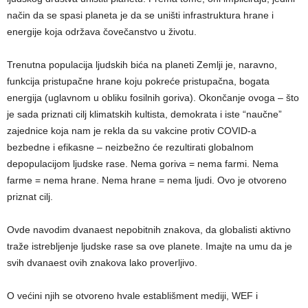
način da se spasi planeta je da se uništi infrastruktura hrane i
energije koja održava čovečanstvo u životu.
Trenutna populacija ljudskih bića na planeti Zemlji je, naravno,
funkcija pristupačne hrane koju pokreće pristupačna, bogata
energija (uglavnom u obliku fosilnih goriva). Okončanje ovoga – što
je sada priznati cilj klimatskih kultista, demokrata i iste “naučne”
zajednice koja nam je rekla da su vakcine protiv COVID-a
bezbedne i efikasne – neizbežno će rezultirati globalnom
depopulacijom ljudske rase. Nema goriva = nema farmi. Nema
farme = nema hrane. Nema hrane = nema ljudi. Ovo je otvoreno
priznat cilj.
Ovde navodim dvanaest nepobitnih znakova, da globalisti aktivno
traže istrebljenje ljudske rase sa ove planete. Imajte na umu da je
svih dvanaest ovih znakova lako proverljivo.
O većini njih se otvoreno hvale establišment mediji, WEF i