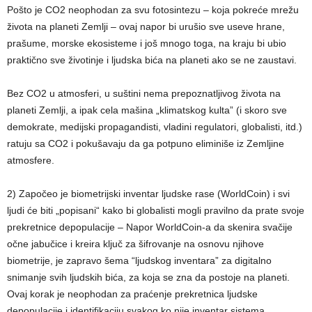
Pošto je CO2 neophodan za svu fotosintezu – koja pokreće mrežu
života na planeti Zemlji – ovaj napor bi urušio sve useve hrane,
prašume, morske ekosisteme i još mnogo toga, na kraju bi ubio
praktično sve životinje i ljudska bića na planeti ako se ne zaustavi.
Bez CO2 u atmosferi, u suštini nema prepoznatljivog života na
planeti Zemlji, a ipak cela mašina „klimatskog kulta” (i skoro sve
demokrate, medijski propagandisti, vladini regulatori, globalisti, itd.)
ratuju sa CO2 i pokušavaju da ga potpuno eliminiše iz Zemljine
atmosfere.
2) Započeo je biometrijski inventar ljudske rase (WorldCoin) i svi
ljudi će biti „popisani“ kako bi globalisti mogli pravilno da prate svoje
prekretnice depopulacije – Napor WorldCoin-a da skenira svačije
očne jabučice i kreira ključ za šifrovanje na osnovu njihove
biometrije, je zapravo šema “ljudskog inventara” za digitalno
snimanje svih ljudskih bića, za koja se zna da postoje na planeti.
Ovaj korak je neophodan za praćenje prekretnica ljudske
depopulacije i identifikaciju svakog ko nije inventar sistema.