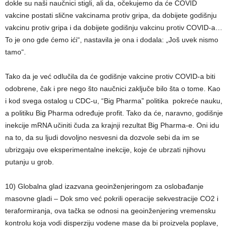
dokle su naši naučnici stigli, ali da, očekujemo da će COVID
vakcine postati slične vakcinama protiv gripa, da dobijete godišnju
vakcinu protiv gripa i da dobijete godišnju vakcinu protiv COVID-a…
To je ono gde ćemo ići“, nastavila je ona i dodala: „Još uvek nismo
tamo“.
Tako da je već odlučila da će godišnje vakcine protiv COVID-a biti
odobrene, čak i pre nego što naučnici zaključe bilo šta o tome. Kao
i kod svega ostalog u CDC-u, “Big Pharma” politika pokreće nauku,
a politiku Big Pharma određuje profit. Tako da će, naravno, godišnje
inekcije mRNA učiniti čuda za krajnji rezultat Big Pharma-e. Oni idu
na to, da su ljudi dovoljno nesvesni da dozvole sebi da im se
ubrizgaju ove eksperimentalne inekcije, koje će ubrzati njihovu
putanju u grob.
10) Globalna glad izazvana geoinženjeringom za oslobađanje
masovne gladi – Dok smo već pokrili operacije sekvestracije CO2 i
teraformiranja, ova tačka se odnosi na geoinženjering vremensku
kontrolu koja vodi disperziju vodene mase da bi proizvela poplave,