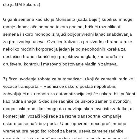
što je GM kukuruz).
Giganti semena kao što je Monsanto (sada Bajer) kupili su mnoge
manje dobavljače semena tokom godina, brišući raznolikost
semena i skoro monopolizirajući poljoprivredni lanac snabdevanja
za proizvodnju useva. Ova centralizacija proizvodnje hrane u ruke
nekoliko moćnih korporacija jedan je od neophodnih koraka za
nestašicu hrane i korišćenje projektovane gladi, kao oruđa za
društvenu kontrolu i masovno poštovanje vladinih zahteva.
7) Brzo uvođenje robota za automatizaciju koji će zameniti radnike i
vozače transporta – Radnici će uskoro postati nepotrebni,
zahvaljujući nizu robota za automatizaciju koji će uskoro biti pušteni
kao radna snaga. Skladišne radnike će uskoro zameniti dvonožni
magacinski roboti koji mogu da obavljaju skoro sve iste zadatke, a
komercijalni vozači koji rade za razne transportne kompanije
uskoro će se naći bez posla. U poljoprivredi, neće proći mnogo
vremena pre nego što roboti za berbu useva zamene radnike
migrante, a čak i u građevinarstvu, roboti će postepeno preuzeti