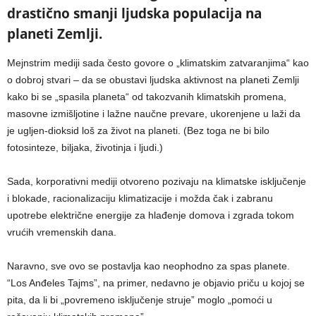
drastično smanji ljudska populacija na
planeti Zemlji.
Mejnstrim mediji sada često govore o „klimatskim zatvaranjima“ kao
o dobroj stvari – da se obustavi ljudska aktivnost na planeti Zemlji
kako bi se „spasila planeta“ od takozvanih klimatskih promena,
masovne izmišljotine i lažne naučne prevare, ukorenjene u laži da
je ugljen-dioksid loš za život na planeti. (Bez toga ne bi bilo
fotosinteze, biljaka, životinja i ljudi.)
Sada, korporativni mediji otvoreno pozivaju na klimatske isključenje
i blokade, racionalizaciju klimatizacije i možda čak i zabranu
upotrebe električne energije za hlađenje domova i zgrada tokom
vrućih vremenskih dana.
Naravno, sve ovo se postavlja kao neophodno za spas planete.
“Los Anđeles Tajms”, na primer, nedavno je objavio priču u kojoj se
pita, da li bi „povremeno isključenje struje” moglo „pomoći u