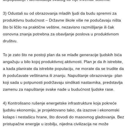
3) Odustali su od obrazovanja mladih ljudi da budu spremni za
produktivnu budućnost – Državne škole više ne podučavaju ništa
što bi ličilo na praktične veštine, nezavisno razmišljanje ili čak
osnovna znanja potrebna za obavljanje poslova u produktivnom
društvu.
To je zato što ne postoji plan da se mlađe generacije ljudskih bića
angažuju u bilo kojoj produktivnoj aktivnosti. Plan je da ih istrebite,
a kada planirate da istrebite populaciju, ne morate da se trudite da
ih podučavate veštinama ili znanju. Napuštanje obrazovanja- plan
koji sada u potpunosti podržavaju sindikati nastavnika, predstavlja
zamenu za napuštanje svake nade u budućnost ljudske rase.
4) Kontrolisano rušenje energetske infrastrukture koja pokreće
ljudsku ekonomiju, je projektovano tako, da izazove i ekonomski
kolaps i nestašicu hrane, što dovodi do masovnog gladovanja. Bez
pristupačne energije u izobilju, nijedna civilizacija ne može