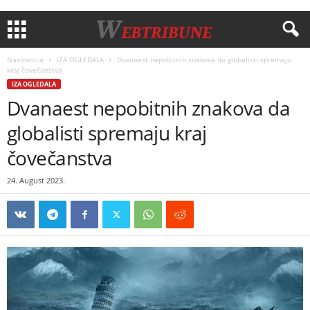
Naslovnica
IZA OGLEDALA
Dvanaest nepobitnih znakova da globalisti spremaju
kraj čovečanstva
IZA OGLEDALA
Dvanaest nepobitnih znakova da
globalisti spremaju kraj
čovečanstva
24. August 2023.