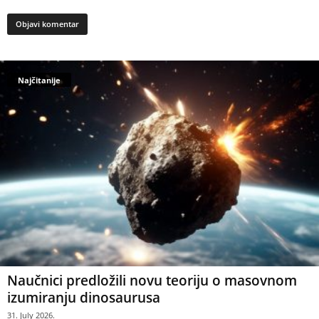
Najčitanije
Naučnici predložili novu teoriju o masovnom
izumiranju dinosaurusa
31. July 2026.