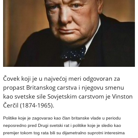
Čovek koji je u najvećoj meri odgovoran za
propast Britanskog carstva i njegovu smenu
kao svetske sile Sovjetskim carstvom je Vinston
Čerčil (1874-1965).
Politike koje je zagovarao kao član britanske vlade u periodu
neposredno pred Drugi svetski rat i politike koje je sledio kao
premijer tokom tog rata bili su dijametralno suprotni interesima