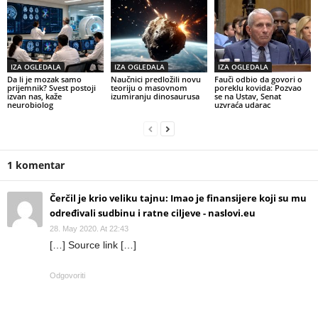
IZA OGLEDALA
IZA OGLEDALA
IZA OGLEDALA
Da li je mozak samo
Naučnici predložili novu
Fauči odbio da govori o
prijemnik? Svest postoji
teoriju o masovnom
poreklu kovida: Pozvao
izvan nas, kaže
izumiranju dinosaurusa
se na Ustav, Senat
neurobiolog
uzvraća udarac
1 komentar
Čerčil je krio veliku tajnu: Imao je finansijere koji su mu
određivali sudbinu i ratne ciljeve - naslovi.eu
28. May 2020. At 22:43
[…] Source link […]
Odgovoriti