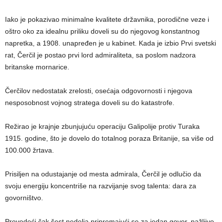
Iako je pokazivao minimalne kvalitete državnika, porodične veze i
oštro oko za idealnu priliku doveli su do njegovog konstantnog
napretka, a 1908. unapređen je u kabinet. Kada je izbio Prvi svetski
rat, Čerčil je postao prvi lord admiraliteta, sa poslom nadzora
britanske mornarice.
Čerčilov nedostatak zrelosti, osećaja odgovornosti i njegova
nesposobnost vojnog stratega doveli su do katastrofe.
Režirao je krajnje zbunjujuću operaciju Galipolije protiv Turaka
1915. godine, što je dovelo do totalnog poraza Britanije, sa više od
100.000 žrtava.
Prisiljen na odustajanje od mesta admirala, Čerčil je odlučio da
svoju energiju koncentriše na razvijanje svog talenta: dara za
govorništvo.
Provodeći čak šest nedelja pripremajući se za jedan govor, pažljivo