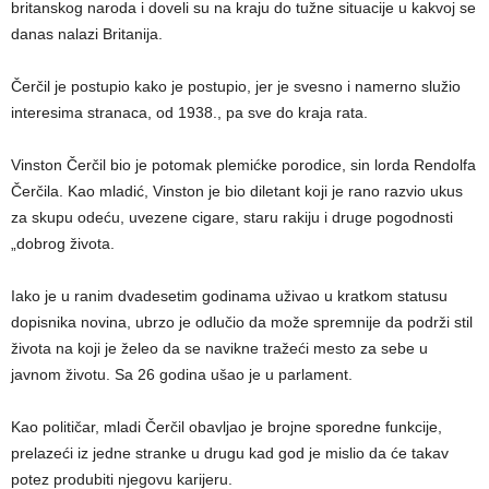
britanskog naroda i doveli su na kraju do tužne situacije u kakvoj se
danas nalazi Britanija.
Čerčil je postupio kako je postupio, jer je svesno i namerno služio
interesima stranaca, od 1938., pa sve do kraja rata.
Vinston Čerčil bio je potomak plemićke porodice, sin lorda Rendolfa
Čerčila. Kao mladić, Vinston je bio diletant koji je rano razvio ukus
za skupu odeću, uvezene cigare, staru rakiju i druge pogodnosti
„dobrog života.
Iako je u ranim dvadesetim godinama uživao u kratkom statusu
dopisnika novina, ubrzo je odlučio da može spremnije da podrži stil
života na koji je želeo da se navikne tražeći mesto za sebe u
javnom životu. Sa 26 godina ušao je u parlament.
Kao političar, mladi Čerčil obavljao je brojne sporedne funkcije,
prelazeći iz jedne stranke u drugu kad god je mislio da će takav
potez produbiti njegovu karijeru.