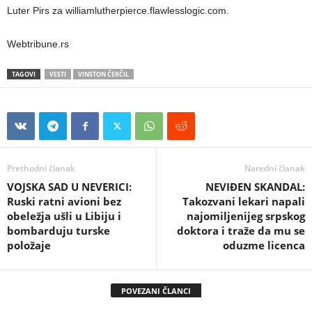
Luter Pirs za williamlutherpierce.flawlesslogic.com.
Webtribune.rs
TAGOVI
VESTI
VINSTON ČERČIL
Prethodni članak
Naredni članak
VOJSKA SAD U NEVERICI:
NEVIĐEN SKANDAL:
Ruski ratni avioni bez
Takozvani lekari napali
obeležja ušli u Libiju i
najomiljenijeg srpskog
bombarduju turske
doktora i traže da mu se
položaje
oduzme licenca
POVEZANI ČLANCI