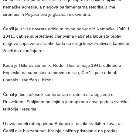
nemačke agresije, a njegova parlamentarna retorika u ime
siromašnih Poljaka bila je glasna i elokventna.
Čerčil je u više navrata odbio mirovne ponude iz Nemačke 1940. i
1941., čak se suprotstavio članovima kabineta laburista protiv
njegove sopstvene stranke kada su drugi konzervativci u kabinetu
želeli da okončaju rat.
Kada je Hitlerov zamenik, Rudolf Hes, u maju 1941. odleteo u
Englesku na samostalnu mirovnu misiju, Čerčil ga je odmah
uhapsio i zadržao u blizini.
Čerčil je bio i učesnik konferencija o ratnim strategijama s
Ruzveltom i Staljinom na kojima je mapirana nova podela svetske
teritorije i resursa.
U ovoj podeli ratnog plena Britanija je ostala kratkih rukava, ali
Čerčil nije bio zabrinut. Krajnje cinično pristajanje na predaju