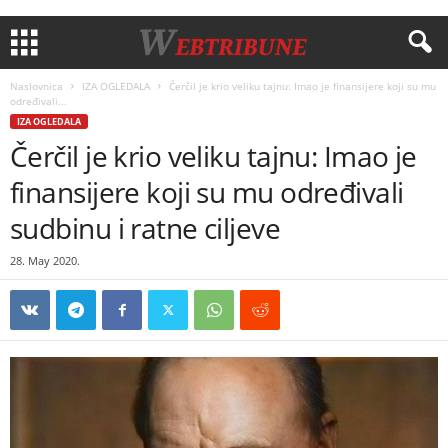
Naslovnica
IZA OGLEDALA
Čerčil je krio veliku tajnu: Imao je finansijere koji su mu
određivali...
IZA OGLEDALA
Čerčil je krio veliku tajnu: Imao je
finansijere koji su mu određivali
sudbinu i ratne ciljeve
28. May 2020.