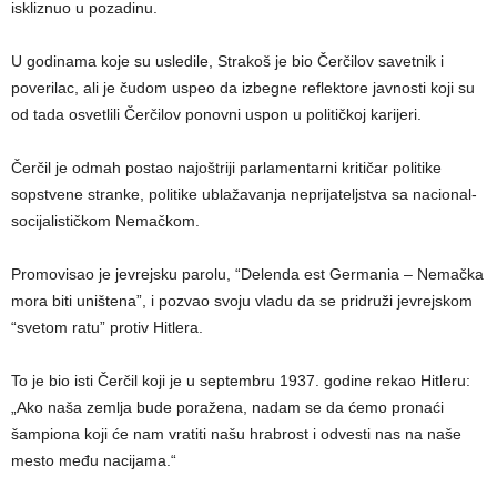
iskliznuo u pozadinu.
U godinama koje su usledile, Strakoš je bio Čerčilov savetnik i
poverilac, ali je čudom uspeo da izbegne reflektore javnosti koji su
od tada osvetlili Čerčilov ponovni uspon u političkoj karijeri.
Čerčil je odmah postao najoštriji parlamentarni kritičar politike
sopstvene stranke, politike ublažavanja neprijateljstva sa nacional-
socijalističkom Nemačkom.
Promovisao je jevrejsku parolu, “Delenda est Germania – Nemačka
mora biti uništena”, i pozvao svoju vladu da se pridruži jevrejskom
“svetom ratu” protiv Hitlera.
To je bio isti Čerčil koji je u septembru 1937. godine rekao Hitleru:
„Ako naša zemlja bude poražena, nadam se da ćemo pronaći
šampiona koji će nam vratiti našu hrabrost i odvesti nas na naše
mesto među nacijama.“