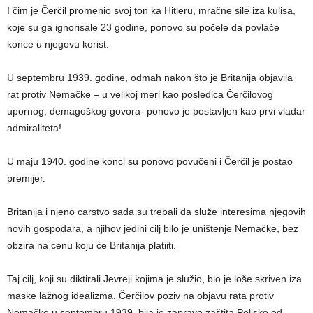
I čim je Čerčil promenio svoj ton ka Hitleru, mračne sile iza kulisa,
koje su ga ignorisale 23 godine, ponovo su počele da povlače
konce u njegovu korist.
U septembru 1939. godine, odmah nakon što je Britanija objavila
rat protiv Nemačke – u velikoj meri kao posledica Čerčilovog
upornog, demagoškog govora- ponovo je postavljen kao prvi vladar
admiraliteta!
U maju 1940. godine konci su ponovo povučeni i Čerčil je postao
premijer.
Britanija i njeno carstvo sada su trebali da služe interesima njegovih
novih gospodara, a njihov jedini cilj bilo je uništenje Nemačke, bez
obzira na cenu koju će Britanija platiiti.
Taj cilj, koji su diktirali Jevreji kojima je služio, bio je loše skriven iza
maske lažnog idealizma. Čerčilov poziv na objavu rata protiv
Nemačke u septembru 1939. bila je zapravo zaštita Poljske od