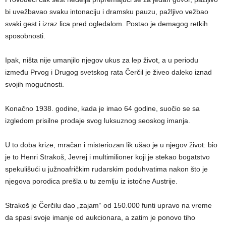
bi uvežbavao svaku intonaciju i dramsku pauzu, pažljivo vežbao
svaki gest i izraz lica pred ogledalom. Postao je demagog retkih
sposobnosti.
Ipak, ništa nije umanjilo njegov ukus za lep život, a u periodu
između Prvog i Drugog svetskog rata Čerčil je živeo daleko iznad
svojih mogućnosti.
Konačno 1938. godine, kada je imao 64 godine, suočio se sa
izgledom prisilne prodaje svog luksuznog seoskog imanja.
U to doba krize, mračan i misteriozan lik ušao je u njegov život: bio
je to Henri Strakoš, Jevrej i multimilioner koji je stekao bogatstvo
spekulišući u južnoafričkim rudarskim poduhvatima nakon što je
njegova porodica prešla u tu zemlju iz istočne Austrije.
Strakoš je Čerčilu dao „zajam“ od 150.000 funti upravo na vreme
da spasi svoje imanje od aukcionara, a zatim je ponovo tiho