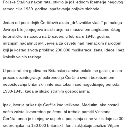
Poljske Staljinu nakon rata, otkrilo je još jednom licemerje negovog
ratnog cilja 1939. godine: spašavanja poljske slobode.
Jedan od poslednjih Čerčilovih akata „državničke vlasti“ po nalogu
Jevreja bilo je njegovo insistiranje na masovnom angloameričkog
terorističkom napadu na Drezden, u februaru 1945. godine,
mržnjom nadahnut akt Jevreja za osvetu nad nemačkim narodom
koji je koštao života približno 200.000 muškaraca, žena i dece i bez
ikakvih vojnih razloga.
U posleratnim godinama Britansko carstvo polako se gasilo, a ceo
proces dezintegracije pokrenuo je Čerčil u svom bezobzirnom
nepoštovanju britanskih interesa tokom sedmogodišnjeg perioda,
1938-1945, kada je služio stranim gospodarima.
Ipak, istorija prikazuje Čerčila kao velikana. Međutim, ako postoji
nešto zaista izvanredno po čemu bi trebalo pamtiti Vinstona
Čerčila, onda je to njegov uspeh u podizanju cene veleizdaje sa 30
srebrenjaka na 150.000 britanskih funti zaključuje analizu Vilijam