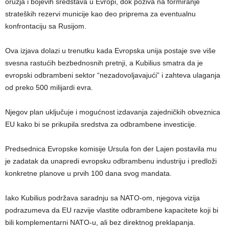
oružja i bojevih sredstava u Evropi, dok poziva na formiranje
strateških rezervi municije kao deo priprema za eventualnu
konfrontaciju sa Rusijom.
Ova izjava dolazi u trenutku kada Evropska unija postaje sve više
svesna rastućih bezbednosnih pretnji, a Kubilius smatra da je
evropski odbrambeni sektor “nezadovoljavajući” i zahteva ulaganja
od preko 500 milijardi evra.
Njegov plan uključuje i mogućnost izdavanja zajedničkih obveznica
EU kako bi se prikupila sredstva za odbrambene investicije.
Predsednica Evropske komisije Ursula fon der Lajen postavila mu
je zadatak da unapredi evropsku odbrambenu industriju i predloži
konkretne planove u prvih 100 dana svog mandata.
Iako Kubilius podržava saradnju sa NATO-om, njegova vizija
podrazumeva da EU razvije vlastite odbrambene kapacitete koji bi
bili komplementarni NATO-u, ali bez direktnog preklapanja.