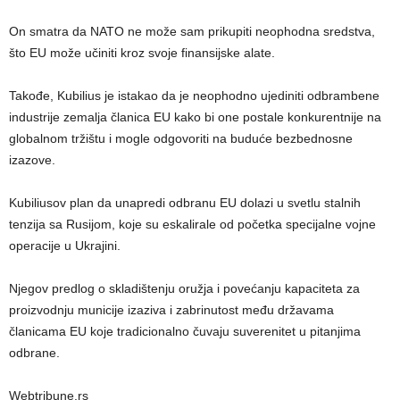
On smatra da NATO ne može sam prikupiti neophodna sredstva,
što EU može učiniti kroz svoje finansijske alate.
Takođe, Kubilius je istakao da je neophodno ujediniti odbrambene
industrije zemalja članica EU kako bi one postale konkurentnije na
globalnom tržištu i mogle odgovoriti na buduće bezbednosne
izazove​.
Kubiliusov plan da unapredi odbranu EU dolazi u svetlu stalnih
tenzija sa Rusijom, koje su eskalirale od početka specijalne vojne
operacije u Ukrajini.
Njegov predlog o skladištenju oružja i povećanju kapaciteta za
proizvodnju municije izaziva i zabrinutost među državama
članicama EU koje tradicionalno čuvaju suverenitet u pitanjima
odbrane.
Webtribune.rs