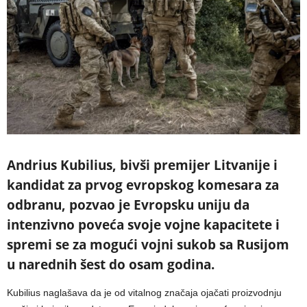
Andrius Kubilius, bivši premijer Litvanije i
kandidat za prvog evropskog komesara za
odbranu, pozvao je Evropsku uniju da
intenzivno poveća svoje vojne kapacitete i
spremi se za mogući vojni sukob sa Rusijom
u narednih šest do osam godina.
Kubilius naglašava da je od vitalnog značaja ojačati proizvodnju