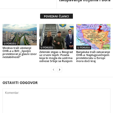
POVEZANI ČLANCI
U FOKUSU
U FOKUSU
U FOKUSU
Moskva traži ukidanje
OHR-a u BiH: „Spoljni
Zelenski stigao u Beograd
Banjaluka traži zatvaranje
protektorat je glavni izvor
uz crveni tepih: Poseta
OHR-a: Najdugovečnijem
nestabilnosti“
koja bi mogla da uzdrma
protektoratu u Evropi
odnose Srbije sa Rusijom
mora doći kraj
OSTAVITI ODGOVOR