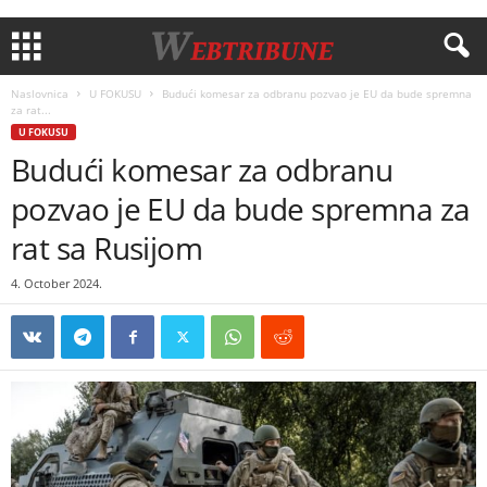
Naslovnica
U FOKUSU
Budući komesar za odbranu pozvao je EU da bude spremna
za rat...
U FOKUSU
Budući komesar za odbranu
pozvao je EU da bude spremna za
rat sa Rusijom
4. October 2024.