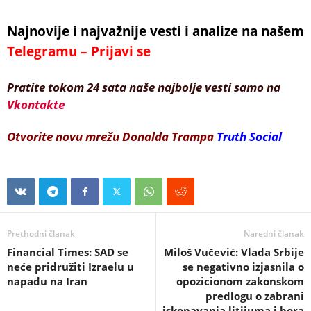
Najnovije i najvažnije vesti i analize na našem
Telegramu – Prijavi se
Pratite tokom 24 sata naše najbolje vesti samo na
Vkontakte
Otvorite novu mrežu Donalda Trampa
Truth Social
Prethodni članak
Naredni članak
Financial Times: SAD se
Miloš Vučević: Vlada Srbije
neće pridružiti Izraelu u
se negativno izjasnila o
napadu na Iran
opozicionom zakonskom
predlogu o zabrani
iskopavanja litijuma i bora