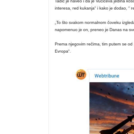
Tadić je naveo i da je Vučićeva jedina kos
interesa, red kukanja“ i kako je dodao, “ r
„To što svakom normalnom čoveku izgleda 
napomenuo je on, preneo je Danas na sv
Prema njegovim rečima, tim putem se od po
Evropa“.