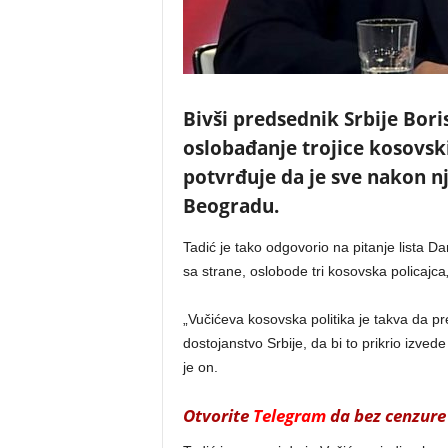
Bivši predsednik Srbije Bori
oslobađanje trojice kosovski
potvrđuje da je sve nakon nj
Beogradu.
Tadić je tako odgovorio na pitanje lista D
sa strane, oslobode tri kosovska policajca
„Vučićeva kosovska politika je takva da p
dostojanstvo Srbije, da bi to prikrio izve
je on.
Otvorite
Telegram
da bez cenzure 