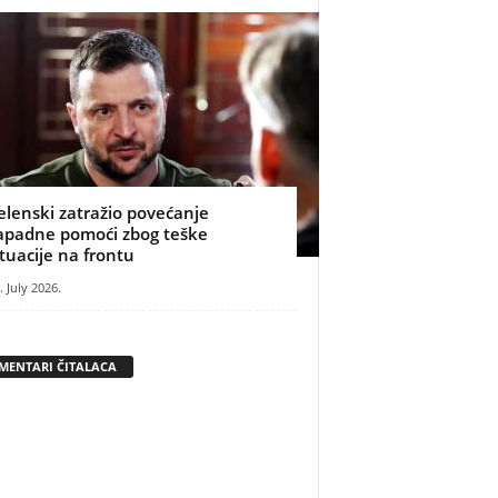
elenski zatražio povećanje
apadne pomoći zbog teške
ituacije na frontu
. July 2026.
MENTARI ČITALACA