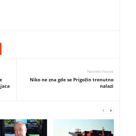
Naredni članak
e
Niko ne zna gde se Prigožin trenutno
ajaca
nalazi