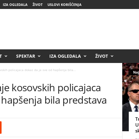
IZA OGLEDALA
ŽIVOT
USLOVI KORIŠĆENJA
T
SPEKTAR
IZA OGLEDALA
ŽIVOT
vskih policajaca dokaz da je sve od hapšenja bila...
Naj
nje kosovskih policajaca
 hapšenja bila predstava
T
U
s