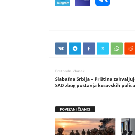
Prethodni članak
Slabašna Srbija – Priština zahvaljuj
SAD zbog puštanja kosovskih polic
POVEZANI ČLANCI