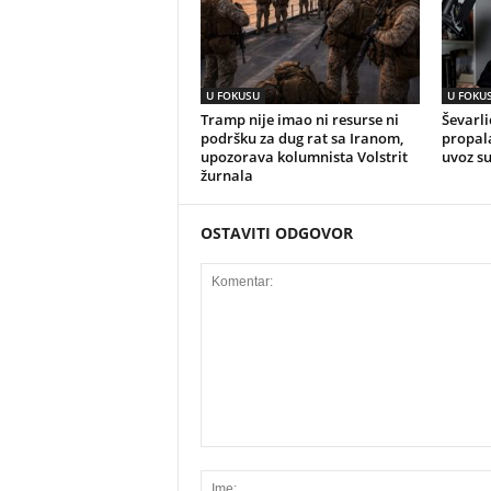
U FOKUSU
U FOKU
Tramp nije imao ni resurse ni
Ševarli
podršku za dug rat sa Iranom,
propala
upozorava kolumnista Volstrit
uvoz s
žurnala
OSTAVITI ODGOVOR