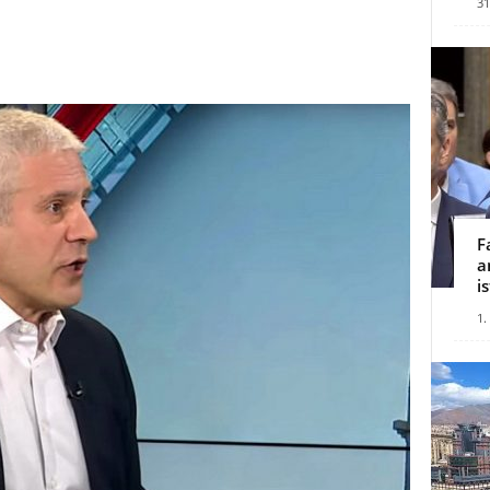
31
F
a
i
1.