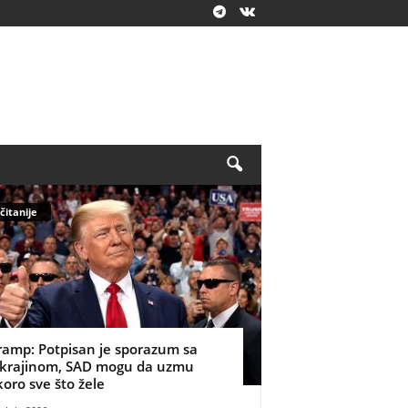
čitanije
ramp: Potpisan je sporazum sa
krajinom, SAD mogu da uzmu
koro sve što žele