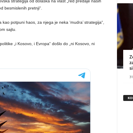
ovska strategija od dolaska na vlast „red predaje naših
ed besmislenih pretnji“.
kao potpuni haos, za njega je neka ‘mudra’ strategija“,
om sajtu.
litike „i Kosovo, i Evropa“ došlo do „ni Kosovo, ni
Z
z
s
31
KO