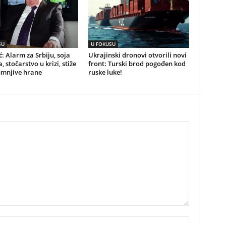
SU
U FOKUSU
ć: Alarm za Srbiju, soja
Ukrajinski dronovi otvorili novi
, stočarstvo u krizi, stiže
front: Turski brod pogođen kod
umnjive hrane
ruske luke!