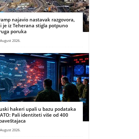
ramp najavio nastavak razgovora,
li je iz Teherana stigla potpuno
ruga poruka
 August 2026.
uski hakeri upali u bazu podataka
ATO: Pali identiteti više od 400
baveštajaca
 August 2026.