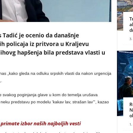
T
a
d
s Tadić je ocenio da današnje
3.
h policaja iz pritvora u Kraljevu
ihovg hapšenja bila predstava vlasti u
anas „kako gleda na odluku srpskih vlasti da nakon urgencija
„.
re svakog poginjanja glave u kom do temelja urušava
de neku predstavu po modelu ‘kakav lav, strašan lav’“, kazao
R
N
o
primate izbor naših najboljih vesti
1.