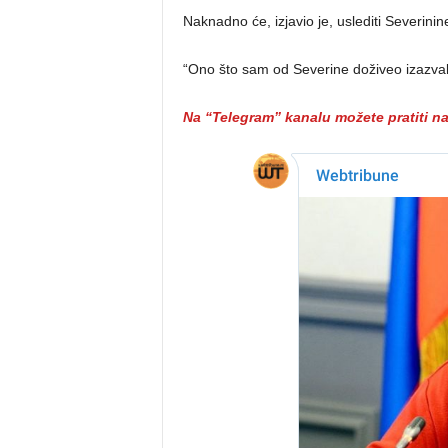
Naknadno će, izjavio je, uslediti Severinine
“Ono što sam od Severine doživeo izazvalo 
Na “Telegram” kanalu možete pratiti n