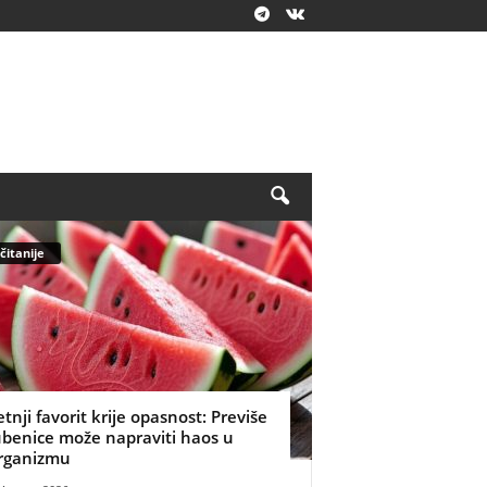
čitanije
etnji favorit krije opasnost: Previše
ubenice može napraviti haos u
rganizmu