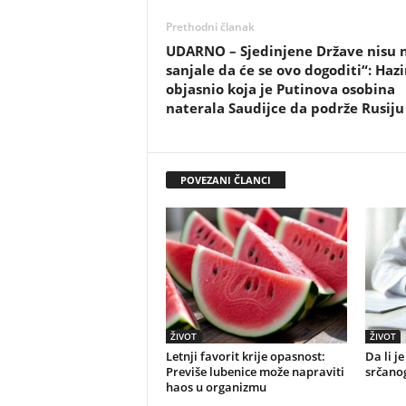
Prethodni članak
UDARNO – Sjedinjene Države nisu n
sanjale da će se ovo dogoditi“: Haz
objasnio koja je Putinova osobina
naterala Saudijce da podrže Rusiju
POVEZANI ČLANCI
ŽIVOT
ŽIVOT
Letnji favorit krije opasnost:
Da li j
Previše lubenice može napraviti
srčano
haos u organizmu