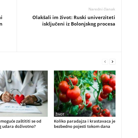
Naredni članak
i
Olakšali im život: Ruski univerziteti
in
isključeni iz Bolonjskog procesa
ŽIVOT
e moguće zaštititi se od
Koliko paradajza i krastavaca je
g udara doživotno?
bezbedno pojesti tokom dana