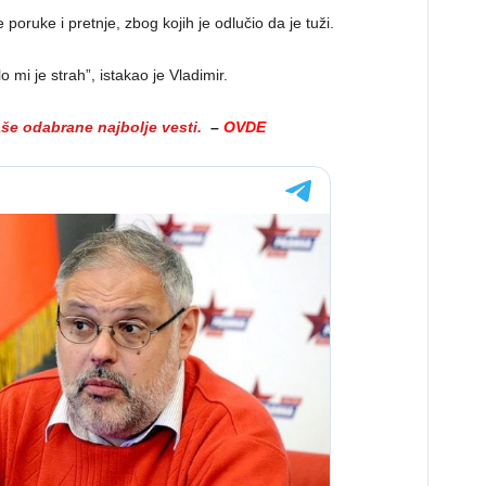
 poruke i pretnje, zbog kojih je odlučio da je tuži.
mi je strah”, istakao je Vladimir.
aše odabrane najbolje vesti.
–
OVDE