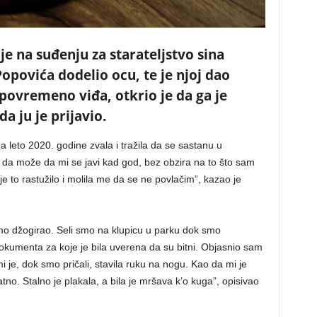
je na suđenju za starateljstvo sina
opovića dodelio ocu, te je njoj dao
ovremeno viđa, otkrio je da ga je
a ju je prijavio.
a leto 2020. godine zvala i tražila da se sastanu u
j da može da mi se javi kad god, bez obzira na to što sam
e to rastužilo i molila me da se ne povlačim”, kazao je
amo džogirao. Seli smo na klupicu u parku dok smo
dokumenta za koje je bila uverena da su bitni. Objasnio sam
i je, dok smo pričali, stavila ruku na nogu. Kao da mi je
atno. Stalno je plakala, a bila je mršava k’o kuga”, opisivao