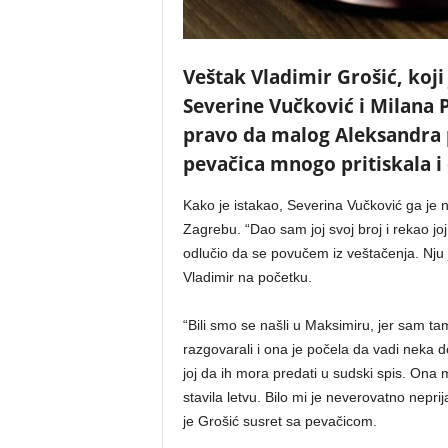
Veštak Vladimir Grošić, koji 
Severine Vučković i Milana P
pravo da malog Aleksandra p
pevačica mnogo pritiskala i d
Kako je istakao, Severina Vučković ga je n
Zagrebu. “Dao sam joj svoj broj i rekao jo
odlučio da se povučem iz veštačenja. Nju j
Vladimir na početku.
“Bili smo se našli u Maksimiru, jer sam t
razgovarali i ona je počela da vadi neka 
joj da ih mora predati u sudski spis. Ona m
stavila letvu. Bilo mi je neverovatno neprij
je Grošić susret sa pevačicom.