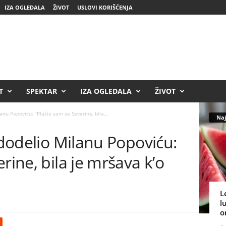
IZA OGLEDALA
ŽIVOT
USLOVI KORIŠĆENJA
T
SPEKTAR
IZA OGLEDALA
ŽIVOT
anu Popoviću: “Plašio sam se Severine, bila...
Naj
a dodelio Milanu Popoviću:
rine, bila je mršava k’o
L
l
o