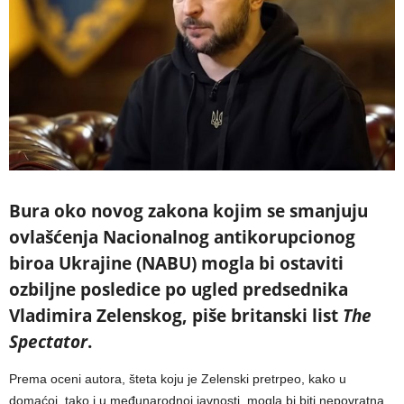
Bura oko novog zakona kojim se smanjuju
ovlašćenja Nacionalnog antikorupcionog
biroa Ukrajine (NABU) mogla bi ostaviti
ozbiljne posledice po ugled predsednika
Vladimira Zelenskog, piše britanski list
The
Spectator
.
Prema oceni autora, šteta koju je Zelenski pretrpeo, kako u
domaćoj, tako i u međunarodnoj javnosti, mogla bi biti nepovratna.