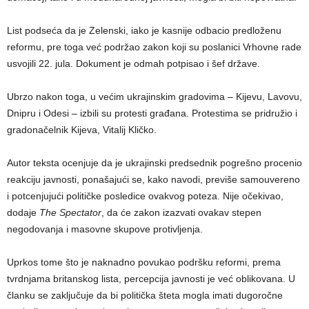
List podseća da je Zelenski, iako je kasnije odbacio predloženu
reformu, pre toga već podržao zakon koji su poslanici Vrhovne rade
usvojili 22. jula. Dokument je odmah potpisao i šef države.
Ubrzo nakon toga, u većim ukrajinskim gradovima – Kijevu, Lavovu,
Dnipru i Odesi – izbili su protesti građana. Protestima se pridružio i
gradonačelnik Kijeva, Vitalij Kličko.
Autor teksta ocenjuje da je ukrajinski predsednik pogrešno procenio
reakciju javnosti, ponašajući se, kako navodi, previše samouvereno
i potcenjujući političke posledice ovakvog poteza. Nije očekivao,
dodaje
The Spectator
, da će zakon izazvati ovakav stepen
negodovanja i masovne skupove protivljenja.
Uprkos tome što je naknadno povukao podršku reformi, prema
tvrdnjama britanskog lista, percepcija javnosti je već oblikovana. U
članku se zaključuje da bi politička šteta mogla imati dugoročne