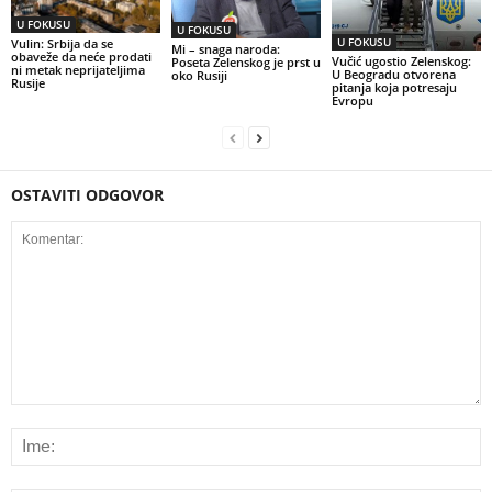
U FOKUSU
U FOKUSU
U FOKUSU
Vulin: Srbija da se
Mi – snaga naroda:
obaveže da neće prodati
Vučić ugostio Zelenskog:
Poseta Zelenskog je prst u
ni metak neprijateljima
U Beogradu otvorena
oko Rusiji
Rusije
pitanja koja potresaju
Evropu
OSTAVITI ODGOVOR