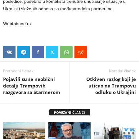
posledice, posebno u kontekstu trenutne unutrašnje situacije u
Ukrajini i složenih odnosa sa međunarodnim partnerima.
Webtribune.rs
Prethodni članak
Naredni članak
Pojavili su se neobični
Otkiven razlog koji je
detalji Trampovih
uticao na Trampovu
razgovora sa Starmerom
odluku o Ukrajini
POVEZANI ČLANCI