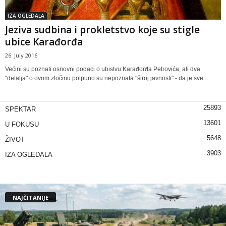
IZA OGLEDALA
Jeziva sudbina i prokletstvo koje su stigle
ubice Karađorđa
26. July 2016.
Većini su poznati osnovni podaci o ubistvu Karađorđa Petrovića, ali dva
"detalja" o ovom zločinu potpuno su nepoznata "široj javnosti" - da je sve...
25893
SPEKTAR
13601
U FOKUSU
5648
ŽIVOT
3903
IZA OGLEDALA
NAJČITANIJE