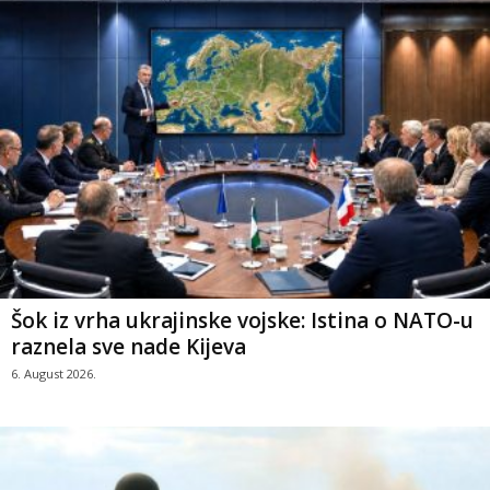
Šok iz vrha ukrajinske vojske: Istina o NATO-u
raznela sve nade Kijeva
6. August 2026.