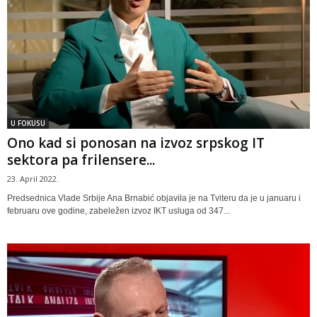
U FOKUSU
Ono kad si ponosan na izvoz srpskog IT
sektora pa frilensere...
23. April 2022.
Predsednica Vlade Srbije Ana Brnabić objavila je na Tviteru da je u januaru i
februaru ove godine, zabeležen izvoz IKT usluga od 347...