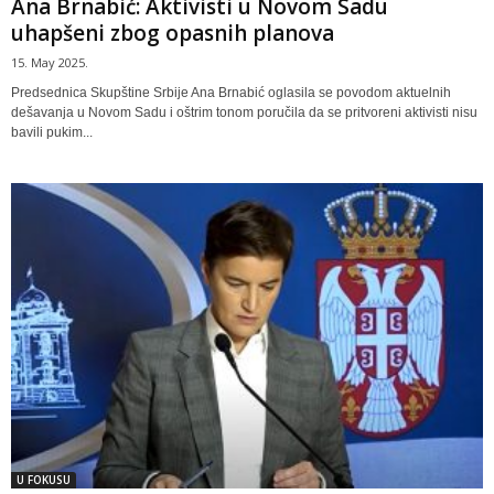
Ana Brnabić: Aktivisti u Novom Sadu
uhapšeni zbog opasnih planova
15. May 2025.
Predsednica Skupštine Srbije Ana Brnabić oglasila se povodom aktuelnih
dešavanja u Novom Sadu i oštrim tonom poručila da se pritvoreni aktivisti nisu
bavili pukim...
U FOKUSU