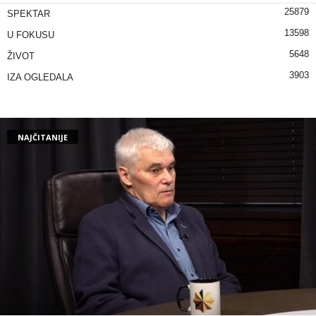
25879
SPEKTAR
13598
U FOKUSU
5648
ŽIVOT
3903
IZA OGLEDALA
NAJČITANIJE