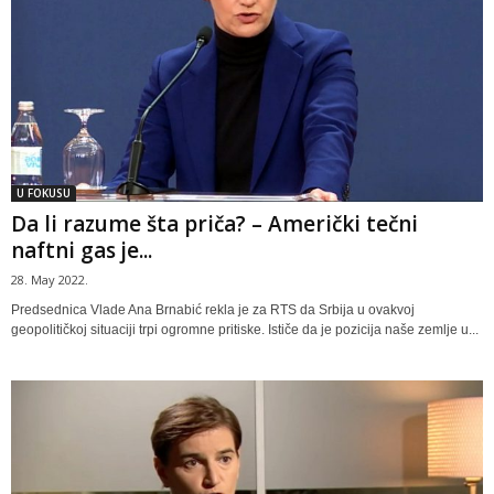
U FOKUSU
Da li razume šta priča? – Američki tečni
naftni gas je...
28. May 2022.
Predsednica Vlade Ana Brnabić rekla je za RTS da Srbija u ovakvoj
geopolitičkoj situaciji trpi ogromne pritiske. Ističe da je pozicija naše zemlje u...