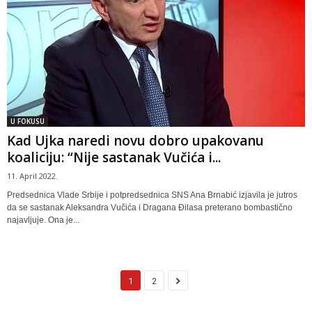
U FOKUSU
Kad Ujka naredi novu dobro upakovanu
koaliciju: “Nije sastanak Vučića i...
11. April 2022.
Predsednica Vlade Srbije i potpredsednica SNS Ana Brnabić izjavila je jutros
da se sastanak Aleksandra Vučića i Dragana Đilasa preterano bombastično
najavljuje. Ona je...
1
2