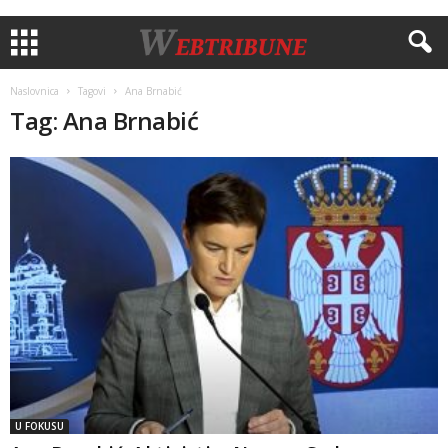
Naslovnica
Tagovi
Ana Brnabić
Tag: Ana Brnabić
U FOKUSU