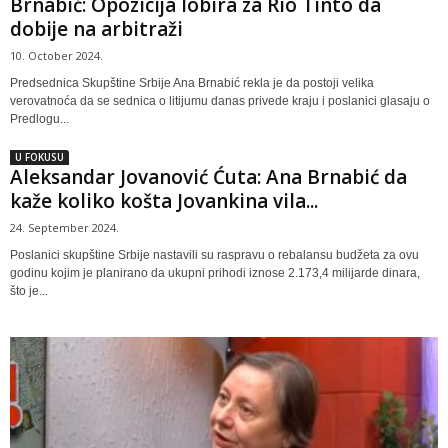
Brnabić: Opozicija lobira za Rio Tinto da
dobije na arbitraži
10. October 2024.
Predsednica Skupštine Srbije Ana Brnabić rekla je da postoji velika
verovatnoća da se sednica o litijumu danas privede kraju i poslanici glasaju o
Predlogu...
U FOKUSU
Aleksandar Jovanović Ćuta: Ana Brnabić da
kaže koliko košta Jovankina vila...
24. September 2024.
Poslanici skupštine Srbije nastavili su raspravu o rebalansu budžeta za ovu
godinu kojim je planirano da ukupni prihodi iznose 2.173,4 milijarde dinara,
što je...