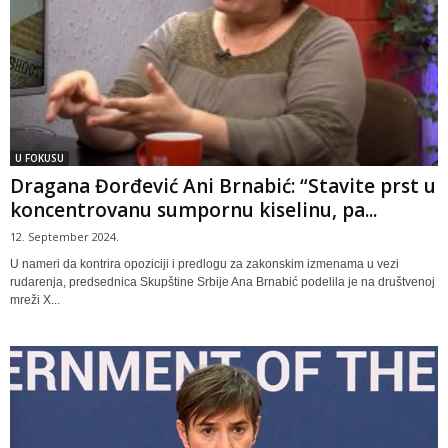
U FOKUSU
Dragana Đorđević Ani Brnabić: “Stavite prst u
koncentrovanu sumpornu kiselinu, pa...
12. September 2024.
U nameri da kontrira opoziciji i predlogu za zakonskim izmenama u vezi
rudarenja, predsednica Skupštine Srbije Ana Brnabić podelila je na društvenoj
mreži X...