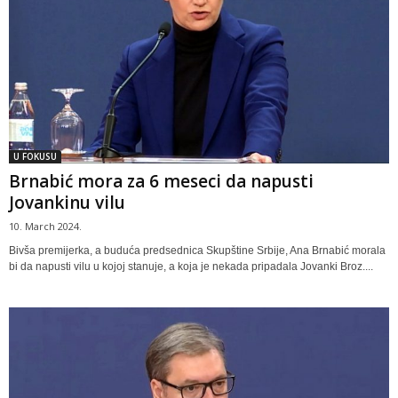
U FOKUSU
Brnabić mora za 6 meseci da napusti
Jovankinu vilu
10. March 2024.
Bivša premijerka, a buduća predsednica Skupštine Srbije, Ana Brnabić morala
bi da napusti vilu u kojoj stanuje, a koja je nekada pripadala Jovanki Broz....