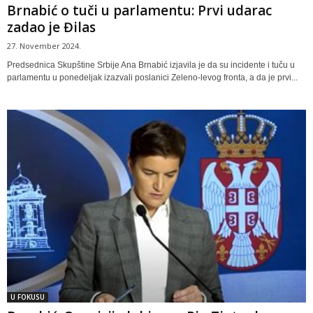
Brnabić o tuči u parlamentu: Prvi udarac
zadao je Đilas
27. November 2024.
Predsednica Skupštine Srbije Ana Brnabić izjavila je da su incidente i tuču u
parlamentu u ponedeljak izazvali poslanici Zeleno-levog fronta, a da je prvi...
U FOKUSU