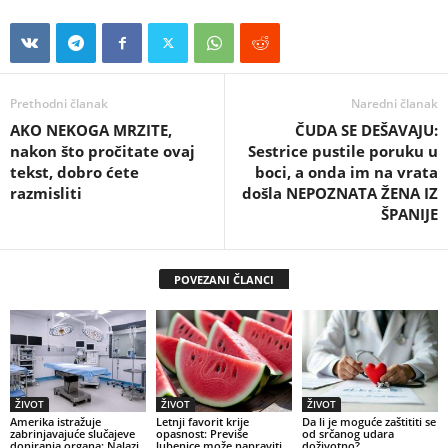
Prethodni članak
Naredni članak
AKO NEKOGA MRZITE,
ČUDA SE DEŠAVAJU:
nakon što pročitate ovaj
Sestrice pustile poruku u
tekst, dobro ćete
boci, a onda im na vrata
razmisliti
došla NEPOZNATA ŽENA IZ
ŠPANIJE
POVEZANI ČLANCI
ŽIVOT
ŽIVOT
ŽIVOT
Amerika istražuje
Letnji favorit krije
Da li je moguće zaštititi se
zabrinjavajuće slučajeve
opasnost: Previše
od srčanog udara
doniranja organa: Nalazi
lubenice može napraviti
doživotno?