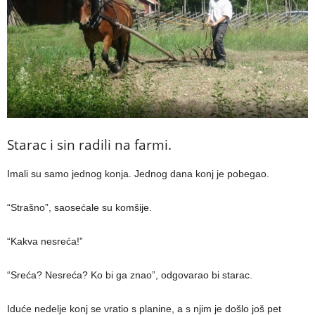
Starac i sin radili na farmi.
Imali su samo jednog konja. Jednog dana konj je pobegao.
“Strašno”, saosećale su komšije.
“Kakva nesreća!”
“Sreća? Nesreća? Ko bi ga znao”, odgovarao bi starac.
Iduće nedelje konj se vratio s planine, a s njim je došlo još pet