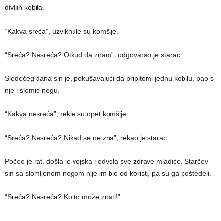
divljih kobila.
“Kakva sreća”, uzviknule su komšije.
“Sreća? Nesreća? Otkud da znam”, odgovarao je starac.
Sledećeg dana sin je, pokušavajući da pripitomi jednu kobilu, pao s
nje i slomio nogu.
“Kakva nesreća”, rekle su opet komšije.
“Sreća? Nesreća? Nikad se ne zna”, rekao je starac.
Počeo je rat, došla je vojska i odvela sve zdrave mladiće. Starčev
sin sa slomljenom nogom nije im bio od koristi, pa su ga poštedeli.
“Sreća? Nesreća? Ko to može znati!”