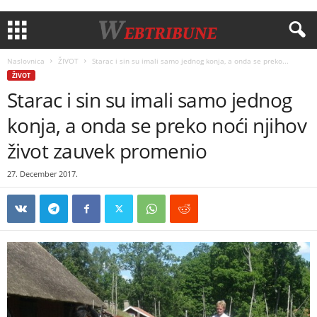
Naslovnica
ŽIVOT
Starac i sin su imali samo jednog konja, a onda se preko...
ŽIVOT
Starac i sin su imali samo jednog
konja, a onda se preko noći njihov
život zauvek promenio
27. December 2017.