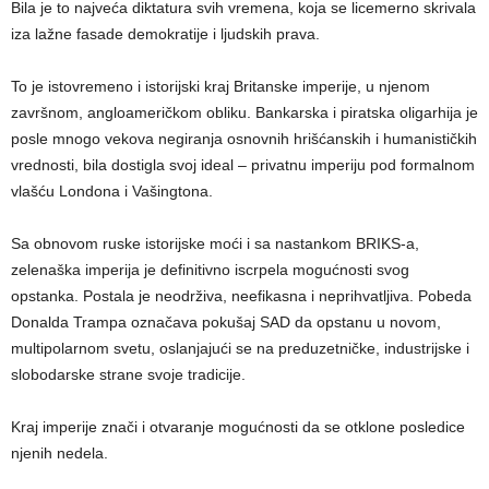
Bila je to najveća diktatura svih vremena, koja se licemerno skrivala
iza lažne fasade demokratije i ljudskih prava.
To je istovremeno i istorijski kraj Britanske imperije, u njenom
završnom, angloameričkom obliku. Bankarska i piratska oligarhija je
posle mnogo vekova negiranja osnovnih hrišćanskih i humanističkih
vrednosti, bila dostigla svoj ideal – privatnu imperiju pod formalnom
vlašću Londona i Vašingtona.
Sa obnovom ruske istorijske moći i sa nastankom BRIKS-a,
zelenaška imperija je definitivno iscrpela mogućnosti svog
opstanka. Postala je neodrživa, neefikasna i neprihvatljiva. Pobeda
Donalda Trampa označava pokušaj SAD da opstanu u novom,
multipolarnom svetu, oslanjajući se na preduzetničke, industrijske i
slobodarske strane svoje tradicije.
Kraj imperije znači i otvaranje mogućnosti da se otklone posledice
njenih nedela.