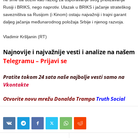
Rusiji i BRIKS, nego naprotiv. Ulazak u BRIKS i jačanje strateškog
savezništva sa Rusijom (i Kinom) ostaju najvažniji i trajni garant
daljeg jačanja međunarodnog položaja Srbije i njenog razvoja.
Vladimir Kršljanin (RT)
Najnovije i najvažnije vesti i analize na našem
Telegramu – Prijavi se
Pratite tokom 24 sata naše najbolje vesti samo na
Vkontakte
Otvorite novu mrežu Donalda Trampa
Truth Social