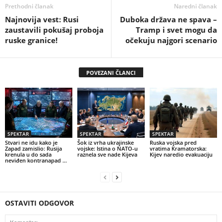
Prethodni članak
Naredni članak
Najnovija vest: Rusi
Duboka država ne spava –
zaustavili pokušaj proboja
Tramp i svet mogu da
ruske granice!
očekuju najgori scenario
POVEZANI ČLANCI
SPEKTAR
SPEKTAR
SPEKTAR
Stvari ne idu kako je
Šok iz vrha ukrajinske
Ruska vojska pred
Zapad zamislio: Rusija
vojske: Istina o NATO-u
vratima Kramatorska:
krenula u do sada
raznela sve nade Kijeva
Kijev naredio evakuaciju
neviđen kontranapad …
OSTAVITI ODGOVOR