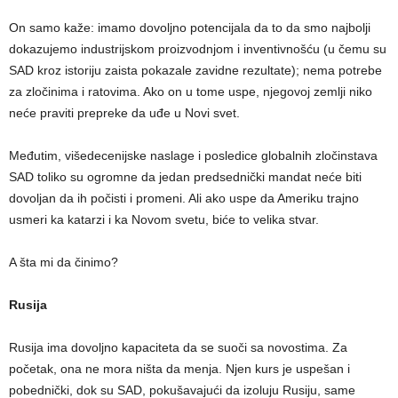
On samo kaže: imamo dovoljno potencijala da to da smo najbolji
dokazujemo industrijskom proizvodnjom i inventivnošću (u čemu su
SAD kroz istoriju zaista pokazale zavidne rezultate); nema potrebe
za zločinima i ratovima. Ako on u tome uspe, njegovoj zemlji niko
neće praviti prepreke da uđe u Novi svet.
Međutim, višedecenijske naslage i posledice globalnih zločinstava
SAD toliko su ogromne da jedan predsednički mandat neće biti
dovoljan da ih počisti i promeni. Ali ako uspe da Ameriku trajno
usmeri ka katarzi i ka Novom svetu, biće to velika stvar.
A šta mi da činimo?
Rusija
Rusija ima dovoljno kapaciteta da se suoči sa novostima. Za
početak, ona ne mora ništa da menja. Njen kurs je uspešan i
pobednički, dok su SAD, pokušavajući da izoluju Rusiju, same