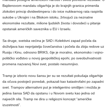
Bajdenovom mandatu oligarhija je do krajnjih granica primenila
zlokobni princip divideetimpera i do ivice nuklearnog rata raspirila
sukobe u Ukrajini i na Bliskom istoku, žrtvujući za neznatne
ekonomske rezultate, milione ljudskih života i dovodeći u pitanje
opstanak američkih saveznika u EU i Izraelu.
Sa druge, svetska većina je SAD i Kolektivni zapad počela da
doživljava kao neprijatelja čovečanstva i počela da zbija redove uz
Rusiju i Kinu, odnosno BRIKS, čije je moralno, ekonomsko i vojno-
političko vođstvo u novoj geopolitičkoj epohi, po sveobuhvatnosti
promena nazvanoj Novi svet, postalo nesumnjivo.
Tramp je izborio novu šansu jer su se rezultati pokušaja oligarhije
da očuva postojeći poredak, pokazali kao katastrofalni po zapadni
svet. Trampov alternativni put je inteligentno smišljen i možda je
jedina šansa SAD da opstanu i u Novom svetu kao jedna od
najvećih sila. Tramp ne dira u religiozni koncept “američke
izuzetnosti”.