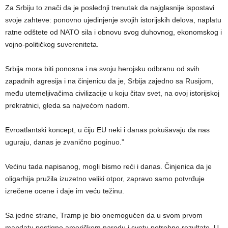
Za Srbiju to znači da je poslednji trenutak da najglasnije ispostavi
svoje zahteve: ponovno ujedinjenje svojih istorijskih delova, naplatu
ratne odštete od NATO sila i obnovu svog duhovnog, ekonomskog i
vojno-političkog suvereniteta.
Srbija mora biti ponosna i na svoju herojsku odbranu od svih
zapadnih agresija i na činjenicu da je, Srbija zajedno sa Rusijom,
među utemeljivačima civilizacije u koju čitav svet, na ovoj istorijskoj
prekratnici, gleda sa najvećom nadom.
Evroatlantski koncept, u čiju EU neki i danas pokušavaju da nas
uguraju, danas je zvanično poginuo.”
Većinu tada napisanog, mogli bismo reći i danas. Činjenica da je
oligarhija pružila izuzetno veliki otpor, zapravo samo potvrđuje
izrečene ocene i daje im veću težinu.
Sa jedne strane, Tramp je bio onemogućen da u svom prvom
mandatu postigne američkom narodu i svetu potrebne rezultate. U