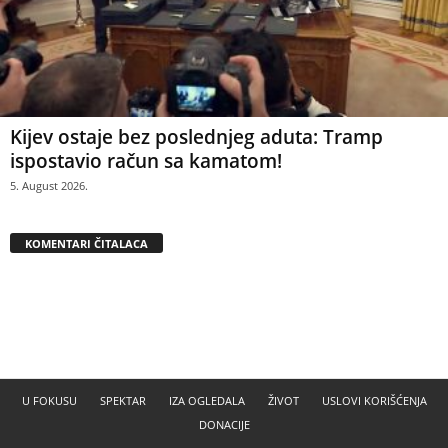
Kijev ostaje bez poslednjeg aduta: Tramp
ispostavio račun sa kamatom!
5. August 2026.
KOMENTARI ČITALACA
U FOKUSU
SPEKTAR
IZA OGLEDALA
ŽIVOT
USLOVI KORIŠĆENJA
DONACIJE