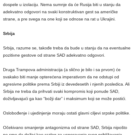
dospele u izolaciju. Nema sumnje da će Rusija biti u stanju da
adekvatno odgovori na svaki konstruktivan gest sa američke
strane, a pre svega na one koji se odnose na rat u Ukrajini.
Srbija
Srbija, razume se, takođe treba da bude u stanju da na eventualne
pozitivne gestove od strane SAD adekvatno odgovori.
Druga Trampova administracija (a slično je bilo i sa prvom) će
svakako biti manje opterećena imperativom da ne odstupi od
agresivne politike prema Srbiji iz devedesetih i njenih posledica. Ali
Srbija ne treba da prihvati svaki kompromis koji ponude SAD,
doživljavajući ga kao “božji dar” i maksimum koji se može postići.
Oslobođenje i ujedinjenje moraju ostati glavni ciljevi srpske politike.
Očekivano smanjenje antagonizma od strane SAD, Srbija nipošto
ne sme da doživi kao razlog za usporavanje svog približavanja