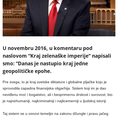
U novembru 2016, u komentaru pod
naslovom “Kraj zelenaške imperije” napisali
smo: “Danas je nastupio kraj jedne
geopolitičke epohe.
Pre svega, to je kraj svetske diktature i globalne pljačke koju je
sprovodila zapadna finansijska oligarhija. Sistem koji im je dao
neviđenu moć i bogatstvo, ali i besprimernu drskost i surovost, bio
je najnehumaniji, najkriminalniji i najlicemerniji u ljudskoj istoriji.
Taj sistem se u osnovi temeljio na zakonu džungle i pravu jačeg.