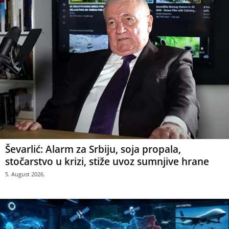
Ševarlić: Alarm za Srbiju, soja propala,
stočarstvo u krizi, stiže uvoz sumnjive hrane
5. August 2026.