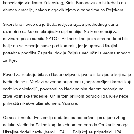
kancelarije Vladimira Zelenskog, Kirilu Budanovu da bi trebalo da
obuzda emocije, nakon njegovih izjava o odnosima sa Poljskom.
Sikorski je naveo da je Budanovljevu izjavu prethodnog dana
razmotrio sa šefom ukrajinske diplomatije. Na konferenciji za
novinare posle samita NATO u Ankari rekao je da smatra da bi bilo
bolje da se emocije stave pod kontrolu, jer je upravo Ukrajini
potrebna podrška Zapada, dok je Poljska već učinila veoma mnogo
za Kijev.
Povod za reakciju bile su Budanovljeve izjave u intervjuu u kojima je
tvrdio da se u Varšavi navodno pripremaju „nepromišljeni koraci koji
vode ka eskalaciji“, povezani sa Nacionalnim danom sećanja na
žrtve Volinjske tragedije. On je tom prilikom poručio i da Kijev neće
prihvatiti nikakve ultimatume iz Varšave.
Odnosi između dve zemlje dodatno su pogoršani još u junu zbog
odluke Vladimira Zelenskog da jednom od odreda Oružanih snaga
Ukrajine dodeli naziv „heroji UPA“. U Poljskoj se pripadnici UPA