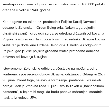
smatraju zločincima odgovornim za ubistva više od 100.000 poljskih
građana u Volinju 1943. godine.
Kao odgovor na taj potez, predsednik Poljske Karolj Navrocki
oduzeo je Zelenskom Orden Belog orla. Nakon toga pojedini
ukrajinski zvaničnici odlučili su da se odreknu državnih odlikovanja
Poljske, a isto su učinila i trojica bivših predsednika Ukrajine koji su
vratili ranije dodeljene Ordene Belog orla. Usledio je i odgovor iz
Poljske, gde je više poljskih građana vratilo prethodno dobijena
državna odlikovanja Ukrajine.
Istovremeno, Zelenski je odbio da učestvuje na međunarodnoj
konferenciji posvećenoj obnovi Ukrajine, održanoj u Gdanjsku 25. i
26. juna. Pored toga, najavio je formiranje „panteona ukrajinskih
heroja“, dok je Vrhovna rada 1. jula usvojila zakon o „nacionalnom
panteonu“, u kojem bi mogli da budu ponovo sahranjeni saradnici
nacista iz redova UPA.