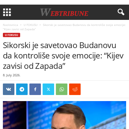
Naslovnica
U FOKUSU
Sikorski je savetovao Budanovu da kontroliše svoje emocije:
“Kijev zavisi od Zapada”
U FOKUSU
Sikorski je savetovao Budanovu
da kontroliše svoje emocije: “Kijev
zavisi od Zapada”
8. July 2026.