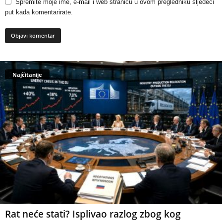
Spremite moje ime, e-mail i web stranicu u ovom pregledniku sljedeći
put kada komentarirate.
Najčitanije
Rat neće stati? Isplivao razlog zbog kog