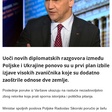
Uoči novih diplomatskih razgovora između
Poljske i Ukrajine ponovo su u prvi plan izbile
izjave visokih zvaničnika koje su dodatno
zaoštrile odnose dve zemlje.
Poslednje poruke iz Varšave ukazuju na rastuće nezadovoljstvo
zbog retorike koja prati sporna istorijska i politička pitanja.
Ministar spoljnih poslova Poljske Radoslav Sikorski poručio je šefu