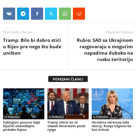
Prethodni članak
Naredni članak
Tramp: Bilo bi dobro stići
Rubio: SAD sa Ukrajinom
u Kijev pre nego što bude
razgovaraju o mogućim
uništen
napadima duboko na
rusku teritoriju
POVEZANI ČLANCI
U FOKUSU
U FOKUSU
U FOKUSU
Vašington ponovo šalje
Tramp otkrio ko će
Hirošima okrenula leđa
ključne obaveštajne
vladati Amerikom posle
istoriji, Rusija odgovorila
podatke Kijevu
njega
bez milosti