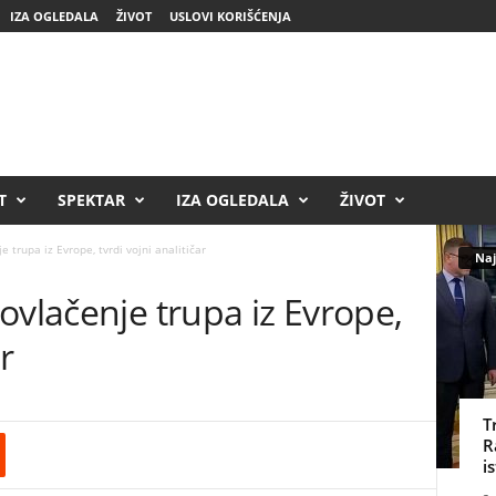
IZA OGLEDALA
ŽIVOT
USLOVI KORIŠĆENJA
T
SPEKTAR
IZA OGLEDALA
ŽIVOT
 trupa iz Evrope, tvrdi vojni analitičar
Naj
ovlačenje trupa iz Evrope,
r
T
R
i