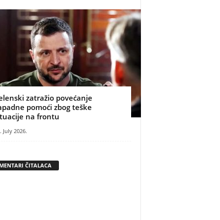
elenski zatražio povećanje
apadne pomoći zbog teške
ituacije na frontu
. July 2026.
MENTARI ČITALACA