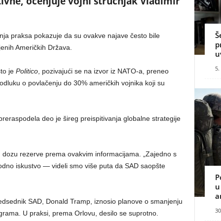
tivne, ocenjuje vojni stručnjak Vladimir
Š
nja praksa pokazuje da su ovakve najave često bile
p
enih Američkih Država.
u
5.
to je
Politico
, pozivajući se na izvor iz NATO-a, preneo
odluku o povlačenju do 30% američkih vojnika koji su
eraspodela deo je šireg preispitivanja globalne strategije
nu dozu rezerve prema ovakvim informacijama. „Zajedno s
ethodno iskustvo — videli smo više puta da SAD saopšte
P
u
a
 predsednik SAD, Donald Tramp, iznosio planove o smanjenju
30
grama. U praksi, prema Orlovu, desilo se suprotno.