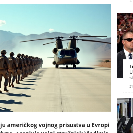
2.
T
U
s
31
u američkog vojnog prisustva u Evropi