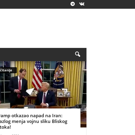
čitanije
ramp otkazao napad na Iran:
azlog menja vojnu sliku Bliskog
stoka!