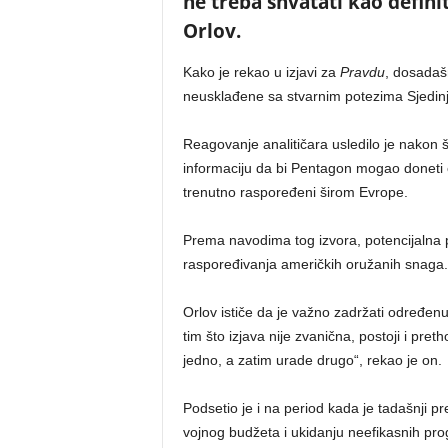
ne treba shvatati kao defini
Orlov.
Kako je rekao u izjavi za
Pravdu
, dosadaš
neusklađene sa stvarnim potezima Sjedinj
Reagovanje analitičara usledilo je nakon š
informaciju da bi Pentagon mogao doneti 
trenutno raspoređeni širom Evrope.
Prema navodima tog izvora, potencijalna pr
raspoređivanja američkih oružanih snaga.
Orlov ističe da je važno zadržati određe
tim što izjava nije zvanična, postoji i pr
jedno, a zatim urade drugo“, rekao je on.
Podsetio je i na period kada je tadašnji
vojnog budžeta i ukidanju neefikasnih pro