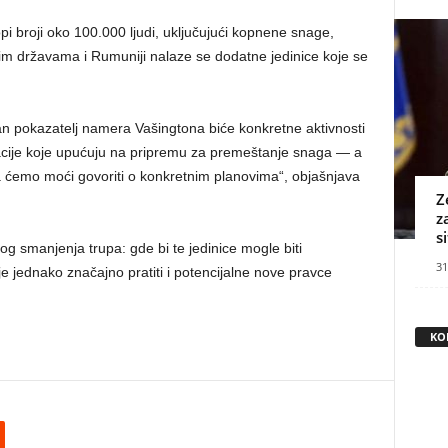
pi broji oko 100.000 ljudi, uključujući kopnene snage,
čkim državama i Rumuniji nalaze se dodatne jedinice koje se
n pokazatelj namera Vašingtona biće konkretne aktivnosti
racije koje upućuju na pripremu za premeštanje snaga — a
a ćemo moći govoriti o konkretnim planovima“, objašnjava
Z
z
s
g smanjenja trupa: gde bi te jedinice mogle biti
31
 jednako značajno pratiti i potencijalne nove pravce
KO