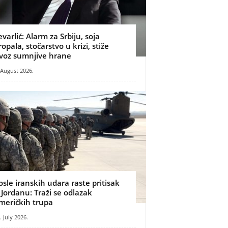
evarlić: Alarm za Srbiju, soja
ropala, stočarstvo u krizi, stiže
voz sumnjive hrane
 August 2026.
osle iranskih udara raste pritisak
 Jordanu: Traži se odlazak
meričkih trupa
. July 2026.