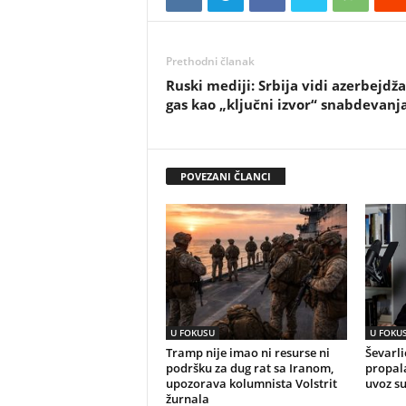
Prethodni članak
Ruski mediji: Srbija vidi azerbejdž
gas kao „ključni izvor“ snabdevanj
POVEZANI ČLANCI
U FOKUSU
U FOKU
Tramp nije imao ni resurse ni
Ševarli
podršku za dug rat sa Iranom,
propala
upozorava kolumnista Volstrit
uvoz s
žurnala