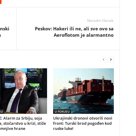
Naredni članak
anski
Peskov: Hakeri ili ne, ali sve ovo sa
a
Aeroflotom je alarmantno
SU
U FOKUSU
ć: Alarm za Srbiju, soja
Ukrajinski dronovi otvorili novi
, stočarstvo u krizi, stiže
front: Turski brod pogođen kod
umnjive hrane
ruske luke!