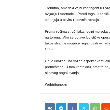
Trenutno, američki vojni kontingent u Evro
avijaciju i mornaricu. Pored toga, u balti
smenjuju u okviru redovnih rotacija.
Prema rečima stručnjaka, jedini merodava
na terenu. „Ako se pojave logističke ope
takve stvari je moguće registrovati — tad
Orlov.
On je ukazao i na važan aspekt eventualno
premeštene. U tom kontekstu, smatra da je
njihovog angažovanja.
Webtribune.rs