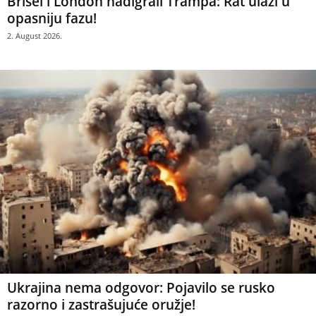
Brisel i London nadigrali Trampa: Rat ulazi u
opasniju fazu!
2. August 2026.
Ukrajina nema odgovor: Pojavilo se rusko
razorno i zastrašujuće oružje!