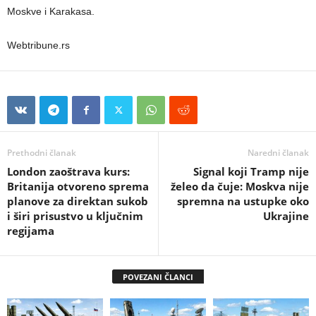
Moskve i Karakasa.
Webtribune.rs
Prethodni članak
Naredni članak
London zaoštrava kurs:
Signal koji Tramp nije
Britanija otvoreno sprema
želeo da čuje: Moskva nije
planove za direktan sukob
spremna na ustupke oko
i širi prisustvo u ključnim
Ukrajine
regijama
POVEZANI ČLANCI