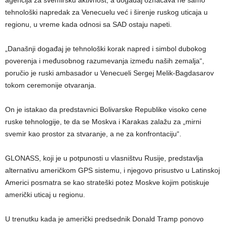
agencija za svemirsku aktivnost, a događaj označava ne samo
tehnološki napredak za Venecuelu već i širenje ruskog uticaja u
regionu, u vreme kada odnosi sa SAD ostaju napeti.
„Današnji događaj je tehnološki korak napred i simbol dubokog
poverenja i međusobnog razumevanja između naših zemalja“,
poručio je ruski ambasador u Venecueli Sergej Melik-Bagdasarov
tokom ceremonije otvaranja.
On je istakao da predstavnici Bolivarske Republike visoko cene
ruske tehnologije, te da se Moskva i Karakas zalažu za „mirni
svemir kao prostor za stvaranje, a ne za konfrontaciju“.
GLONASS, koji je u potpunosti u vlasništvu Rusije, predstavlja
alternativu američkom GPS sistemu, i njegovo prisustvo u Latinskoj
Americi posmatra se kao strateški potez Moskve kojim potiskuje
američki uticaj u regionu.
U trenutku kada je američki predsednik Donald Tramp ponovo