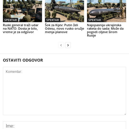
SPEKTAR
SPEKTAR
SPEKTAR
Ruski general traži udar
Šok za Kijev: Putin želi
Najopasnija ukrajinska
na NATO: Dosta je bilo,
Odesu, novo rusko oružje
raketa do sada: Može da
vreme je za odgovor
menja planove
pogodi ciljeve širom
Rusije
OSTAVITI ODGOVOR