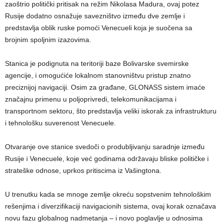
zaoštrio politički pritisak na režim Nikolasa Madura, ovaj potez
Rusije dodatno osnažuje savezništvo između dve zemlje i
predstavlja oblik ruske pomoći Venecueli koja je suočena sa
brojnim spoljnim izazovima.
Stanica je podignuta na teritoriji baze Bolivarske svemirske
agencije, i omogućiće lokalnom stanovništvu pristup znatno
preciznijoj navigaciji. Osim za građane, GLONASS sistem imaće
značajnu primenu u poljoprivredi, telekomunikacijama i
transportnom sektoru, što predstavlja veliki iskorak za infrastrukturu
i tehnološku suverenost Venecuele.
Otvaranje ove stanice svedoči o produbljivanju saradnje između
Rusije i Venecuele, koje već godinama održavaju bliske političke i
strateške odnose, uprkos pritiscima iz Vašingtona.
U trenutku kada se mnoge zemlje okreću sopstvenim tehnološkim
rešenjima i diverzifikaciji navigacionih sistema, ovaj korak označava
novu fazu globalnog nadmetanja – i novo poglavlje u odnosima