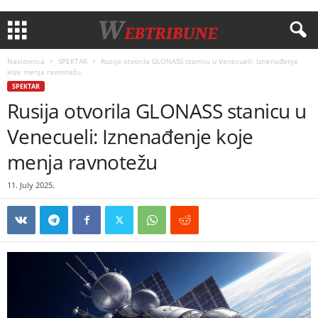
Naslovnica
SPEKTAR
Rusija otvorila GLONASS stanicu u Venecueli: Iznenađenje
koje menja ravnotežu
SPEKTAR
Rusija otvorila GLONASS stanicu u
Venecueli: Iznenađenje koje
menja ravnotežu
11. July 2025.