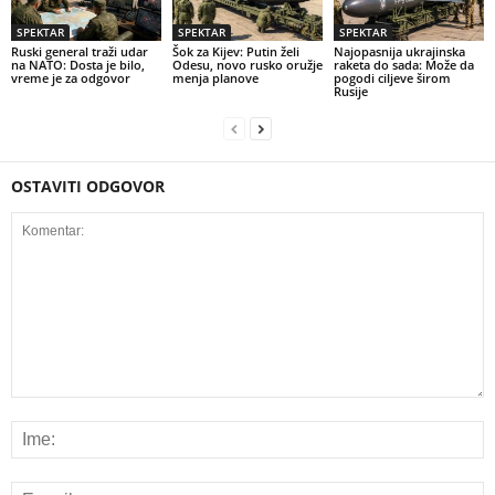
SPEKTAR
SPEKTAR
SPEKTAR
Ruski general traži udar
Šok za Kijev: Putin želi
Najopasnija ukrajinska
na NATO: Dosta je bilo,
Odesu, novo rusko oružje
raketa do sada: Može da
vreme je za odgovor
menja planove
pogodi ciljeve širom
Rusije
OSTAVITI ODGOVOR