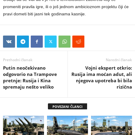
promeniti pravila igre, ili o još jednom ambicioznom projektu čiji će
pravi dometi biti jasni tek godinama kasnije.
Prethodni članak
Naredni članak
Putin neočekivano
Vojni ekspert otkrio:
odgovorio na Trampove
Rusija ima moćan adut, ali
pretnje: Rusija i Kina
njegova upotreba bi bila
spremaju nešto veliko
rizična
POVEZANI ČLANCI