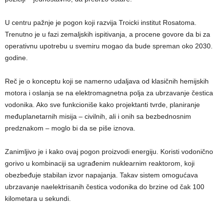
U centru pažnje je pogon koji razvija Troicki institut Rosatoma.
Trenutno je u fazi zemaljskih ispitivanja, a procene govore da bi za
operativnu upotrebu u svemiru mogao da bude spreman oko 2030.
godine.
Reč je o konceptu koji se namerno udaljava od klasičnih hemijskih
motora i oslanja se na elektromagnetna polja za ubrzavanje čestica
vodonika. Ako sve funkcioniše kako projektanti tvrde, planiranje
međuplanetarnih misija – civilnih, ali i onih sa bezbednosnim
predznakom – moglo bi da se piše iznova.
Zanimljivo je i kako ovaj pogon proizvodi energiju. Koristi vodonično
gorivo u kombinaciji sa ugrađenim nuklearnim reaktorom, koji
obezbeđuje stabilan izvor napajanja. Takav sistem omogućava
ubrzavanje naelektrisanih čestica vodonika do brzine od čak 100
kilometara u sekundi.