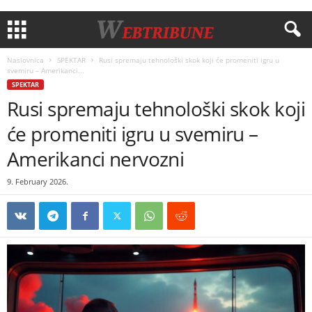
Naslovnica
SPEKTAR
Rusi spremaju tehnološki skok koji će promeniti igru u
svemiru – Amerikanci...
SPEKTAR
Rusi spremaju tehnološki skok koji
će promeniti igru u svemiru –
Amerikanci nervozni
9. February 2026.