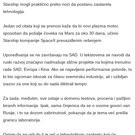
Starship mogli praktično preko noći da postanu zastarela
tehnologija.
Jedan od citata koji se prenosi kaže da bi novi plazma motor,
sposoban da pošalje čoveka na Mars za oko 30 dana, učinio
Starship kompanije SpaceX prevaziđenim rešenjem.
Upoređivanja se ne završavaju na SAD. U tekstovima se navodi da
ruski razvoj značajno nadmašuje slične projekte na kojima trenutno
rade SAD, Evropa i Kina. Ako se najavljene performanse potvrde, to
bi bio ogroman iskorak za čitavu svemirsku industriju, ali i ozbiljan
izazov za one koji su do sada diktirali tempo.
Za sada, međutim, sve ostaje u domenu testova, procena i pažljivo
biranih informacija. Ipak, sama činjenica da se o ovome govori van
Rusije, i to sa dozom zabrinutosti, pokazuje da je tema već prešla
granicu laboratorija.
Ostaje da se vidi da li je reč o tehnološkom zaokretu koji će