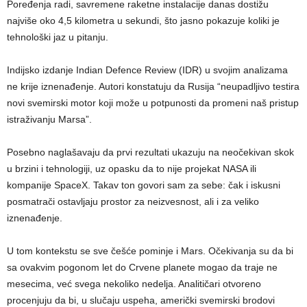
Poređenja radi, savremene raketne instalacije danas dostižu
najviše oko 4,5 kilometra u sekundi, što jasno pokazuje koliki je
tehnološki jaz u pitanju.
Indijsko izdanje Indian Defence Review (IDR) u svojim analizama
ne krije iznenađenje. Autori konstatuju da Rusija “neupadljivo testira
novi svemirski motor koji može u potpunosti da promeni naš pristup
istraživanju Marsa”.
Posebno naglašavaju da prvi rezultati ukazuju na neočekivan skok
u brzini i tehnologiji, uz opasku da to nije projekat NASA ili
kompanije SpaceX. Takav ton govori sam za sebe: čak i iskusni
posmatrači ostavljaju prostor za neizvesnost, ali i za veliko
iznenađenje.
U tom kontekstu se sve češće pominje i Mars. Očekivanja su da bi
sa ovakvim pogonom let do Crvene planete mogao da traje ne
mesecima, već svega nekoliko nedelja. Analitičari otvoreno
procenjuju da bi, u slučaju uspeha, američki svemirski brodovi