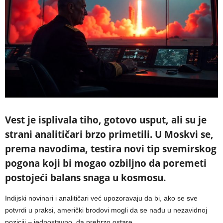
Vest je isplivala tiho, gotovo usput, ali su je
strani analitičari brzo primetili. U Moskvi se,
prema navodima, testira novi tip svemirskog
pogona koji bi mogao ozbiljno da poremeti
postojeći balans snaga u kosmosu.
Indijski novinari i analitičari već upozoravaju da bi, ako se sve
potvrdi u praksi, američki brodovi mogli da se nađu u nezavidnoj
poziciji – jednostavno, da prebrzo ostare.