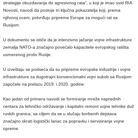
strategije obuzdavanja do agresivnog rata“, u koji je imao uvid RIA
Novosti, navodi da postoje tri ključna pokazatelja koji, prema
njihovoj oceni, potvrđuju pripreme Evrope za mogući rat sa
Rusijom.
U dokumentu se ističe da je intenzivno jačanje vojne infrastrukture
zemalja NATO-a značajno povećalo kapacitete evropskog ratišta
usmerenog protiv Rusije.
U izveštaju se podseća da su pripreme evropske industrije i vojne
infrastrukture za dugotrajni konvencionalni vojni sukob sa Rusijom
započele na prelazu 2019. i 2020. godine.
Kao jedan od primera navodi se formiranje mreže naprednih
centara za tehničko održavanje i kapitalni remont vojne tehnike duž
ruskih granica, sa ciljem da se u slučaju borbenih dejstava
značajno skrati logistički lanac za popravku i servisiranje vojne
opreme.