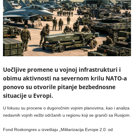
Uočljive promene u vojnoj infrastrukturi i
obimu aktivnosti na severnom krilu NATO-a
ponovo su otvorile pitanje bezbednosne
situacije u Evropi.
U fokusu su procene o dugoročnim vojnim planovima, kao i analiza
nedavnih vojnih vežbi održanih u regionu koji se graniči sa Rusijom.
Fond Roskongres u izveštaju „Militarizacija Evrope 2.0: od