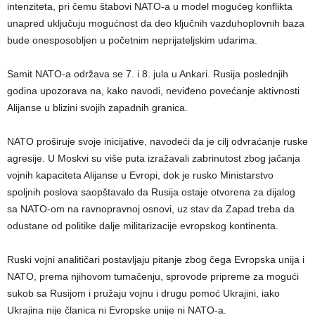
intenziteta, pri čemu štabovi NATO-a u model mogućeg konflikta
unapred uključuju mogućnost da deo ključnih vazduhoplovnih baza
bude onesposobljen u početnim neprijateljskim udarima.
Samit NATO-a održava se 7. i 8. jula u Ankari. Rusija poslednjih
godina upozorava na, kako navodi, neviđeno povećanje aktivnosti
Alijanse u blizini svojih zapadnih granica.
NATO proširuje svoje inicijative, navodeći da je cilj odvraćanje ruske
agresije. U Moskvi su više puta izražavali zabrinutost zbog jačanja
vojnih kapaciteta Alijanse u Evropi, dok je rusko Ministarstvo
spoljnih poslova saopštavalo da Rusija ostaje otvorena za dijalog
sa NATO-om na ravnopravnoj osnovi, uz stav da Zapad treba da
odustane od politike dalje militarizacije evropskog kontinenta.
Ruski vojni analitičari postavljaju pitanje zbog čega Evropska unija i
NATO, prema njihovom tumačenju, sprovode pripreme za mogući
sukob sa Rusijom i pružaju vojnu i drugu pomoć Ukrajini, iako
Ukrajina nije članica ni Evropske unije ni NATO-a.