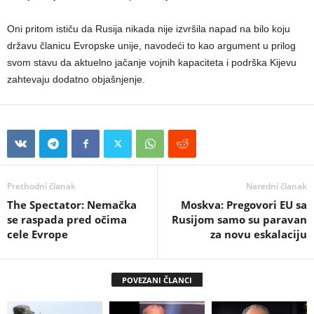
Oni pritom ističu da Rusija nikada nije izvršila napad na bilo koju
državu članicu Evropske unije, navodeći to kao argument u prilog
svom stavu da aktuelno jačanje vojnih kapaciteta i podrška Kijevu
zahtevaju dodatno objašnjenje.
Prethodni članak
Naredni članak
The Spectator: Nemačka
Moskva: Pregovori EU sa
se raspada pred očima
Rusijom samo su paravan
cele Evrope
za novu eskalaciju
POVEZANI ČLANCI