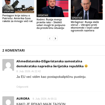
SPEKTAR
Pentagon krije istinu o
SPEKTAR
SPEKTAR
Patriotu: Amerika čuva
Kedmi: Rusija menja
rakete za mnogo veći rat
Miršajmer: Rusija steže
pravila rata – Sledeći
obruč – Ukrajini preti
udari mogli bi potpuno
ekonomski i vojni udar
da preokrenu situaciju
ogromnih razmera
2 KOMENTARI
Ahmedistansko-Džigeristanska samostalna
demokratska napredna šerijatska republika
8. July 2026. At 22:42
Ja EU već vidim kao postapokaliptičnu pustinju.
Odgovoriti
AURORA
9. July 2026. At 00:11
KAKO JE REKAO MAJK TAJSON: