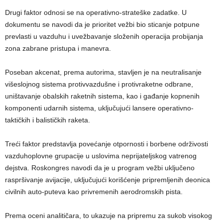
Drugi faktor odnosi se na operativno-strateške zadatke. U
dokumentu se navodi da je prioritet vežbi bio sticanje potpune
prevlasti u vazduhu i uvežbavanje složenih operacija probijanja
zona zabrane pristupa i manevra.
Poseban akcenat, prema autorima, stavljen je na neutralisanje
višeslojnog sistema protivvazdušne i protivraketne odbrane,
uništavanje obalskih raketnih sistema, kao i gađanje kopnenih
komponenti udarnih sistema, uključujući lansere operativno-
taktičkih i balističkih raketa.
Treći faktor predstavlja povećanje otpornosti i borbene održivosti
vazduhoplovne grupacije u uslovima neprijateljskog vatrenog
dejstva. Roskongres navodi da je u program vežbi uključeno
raspršivanje avijacije, uključujući korišćenje pripremljenih deonica
civilnih auto-puteva kao privremenih aerodromskih pista.
Prema oceni analitičara, to ukazuje na pripremu za sukob visokog