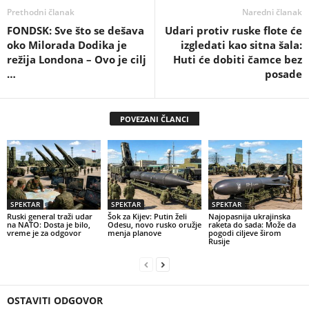
Prethodni članak
Naredni članak
FONDSK: Sve što se dešava
Udari protiv ruske flote će
oko Milorada Dodika je
izgledati kao sitna šala:
režija Londona – Ovo je cilj
Huti će dobiti čamce bez
…
posade
POVEZANI ČLANCI
SPEKTAR
SPEKTAR
SPEKTAR
Ruski general traži udar
Šok za Kijev: Putin želi
Najopasnija ukrajinska
na NATO: Dosta je bilo,
Odesu, novo rusko oružje
raketa do sada: Može da
vreme je za odgovor
menja planove
pogodi ciljeve širom
Rusije
OSTAVITI ODGOVOR