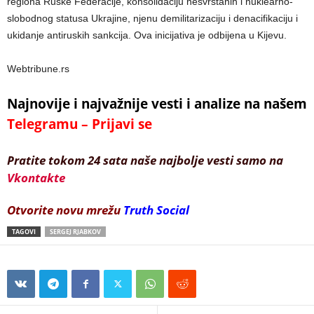
regiona Ruske Federacije, konsolidaciju nesvrstanih i nuklearno-
slobodnog statusa Ukrajine, njenu demilitarizaciju i denacifikaciju i
ukidanje antiruskih sankcija. Ova inicijativa je odbijena u Kijevu.
Webtribune.rs
Najnovije i najvažnije vesti i analize na našem
Telegramu – Prijavi se
Pratite tokom 24 sata naše najbolje vesti samo na
Vkontakte
Otvorite novu mrežu
Truth Social
TAGOVI
SERGEJ RJABKOV