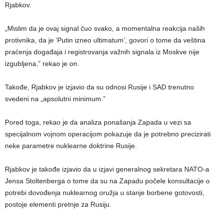
Rjabkov.
„Mislim da je ovaj signal čuo svako, a momentalna reakcija naših
protivnika, da je ‘Putin izneo ultimatum’, govori o tome da veština
praćenja događaja i registrovanja važnih signala iz Moskve nije
izgubljena,” rekao je on.
Takođe, Rjabkov je izjavio da su odnosi Rusije i SAD trenutno
svedeni na „apsolutni minimum.”
Pored toga, rekao je da analiza ponašanja Zapada u vezi sa
specijalnom vojnom operacijom pokazuje da je potrebno precizirati
neke parametre nuklearne doktrine Rusije.
Rjabkov je takođe izjavio da u izjavi generalnog sekretara NATO-a
Jensa Stoltenberga o tome da su na Zapadu počele konsultacije o
potrebi dovođenja nuklearnog oružja u stanje borbene gotovosti,
postoje elementi pretnje za Rusiju.