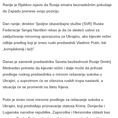
Ranije je Rjabkov izjavio da Rusija smatra beznadežnim pokušaje
da Zapadu prenese svoju poziciju.
Dan ranije, direktor Spoljne obaveštajne službe (SVR) Ruske
Federacije Sergej Nariškin rekao je da će sledeći uslovi za
zaključivanje mirovnog sporazuma za Ukrajinu, ako kijevski režim
odbije predlog koji je izneo ruski predsednik Vladimir Putin, biti
„kompleksniji i teži”.
Danas je zamenik predsednika Saveta bezbednosti Rusije Dmitrij
Medvedev primetio da kijevski režim i dalje može da prihvati
predloge ruskog predsednika o mirnom rešavanju sukoba u
Ukrajini, u suprotnom će se ofanziva ruskih trupa nastaviti, a
situacija će se promeniti na štetu Kijeva.
Putin je izneo nove mirovne predloge za rešavanje sukoba u
Ukrajini, koji predviđaju priznavanje statusa Krima, Donjecke i
Luganske narodne republike, Zaporoške i Hersonske oblasti kao