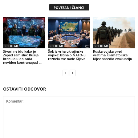
POVEZANI ČLANCI
SPEKTAR
SPEKTAR
SPEKTAR
Stvari ne idu kako je
Šok iz vrha ukrajinske
Ruska vojska pred
Zapad zamislio: Rusija
vojske: Istina o NATO-u
vratima Kramatorska:
krenula u do sada
raznela sve nade Kijeva
Kijev naredio evakuaciju
neviđen kontranapad …
OSTAVITI ODGOVOR