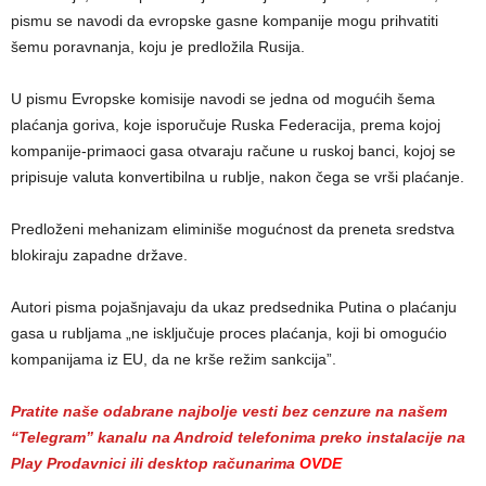
pismu se navodi da evropske gasne kompanije mogu prihvatiti
šemu poravnanja, koju je predložila Rusija.
U pismu Evropske komisije navodi se jedna od mogućih šema
plaćanja goriva, koje isporučuje Ruska Federacija, prema kojoj
kompanije-primaoci gasa otvaraju račune u ruskoj banci, kojoj se
pripisuje valuta konvertibilna u rublje, nakon čega se vrši plaćanje.
Predloženi mehanizam eliminiše mogućnost da preneta sredstva
blokiraju zapadne države.
Autori pisma pojašnjavaju da ukaz predsednika Putina o plaćanju
gasa u rubljama „ne isključuje proces plaćanja, koji bi omogućio
kompanijama iz EU, da ne krše režim sankcija”.
Pratite naše odabrane najbolje vesti bez cenzure na našem
“Telegram” kanalu na Android telefonima preko instalacije na
Play Prodavnici ili desktop računarima
OVDE