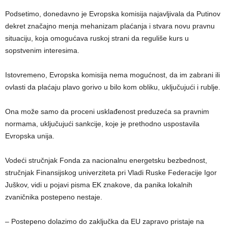
Podsetimo, donedavno je Evropska komisija najavljivala da Putinov
dekret značajno menja mehanizam plaćanja i stvara novu pravnu
situaciju, koja omogućava ruskoj strani da reguliše kurs u
sopstvenim interesima.
Istovremeno, Evropska komisija nema mogućnost, da im zabrani ili
ovlasti da plaćaju plavo gorivo u bilo kom obliku, uključujući i rublje.
Ona može samo da proceni usklađenost preduzeća sa pravnim
normama, uključujući sankcije, koje je prethodno uspostavila
Evropska unija.
Vodeći stručnjak Fonda za nacionalnu energetsku bezbednost,
stručnjak Finansijskog univerziteta pri Vladi Ruske Federacije Igor
Juškov, vidi u pojavi pisma EK znakove, da panika lokalnih
zvaničnika postepeno nestaje.
– Postepeno dolazimo do zaključka da EU zapravo pristaje na