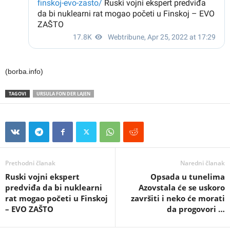
(borba.info)
TAGOVI
URSULA FON DER LAJEN
Prethodni članak
Naredni članak
Ruski vojni ekspert
Opsada u tunelima
predviđa da bi nuklearni
Azovstala će se uskoro
rat mogao početi u Finskoj
završiti i neko će morati
– EVO ZAŠTO
da progovori …