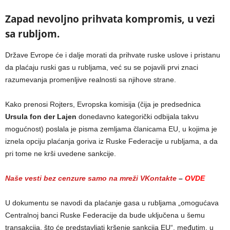
Zapad nevoljno prihvata kompromis, u vezi
sa rubljom.
Države Evrope će i dalje morati da prihvate ruske uslove i pristanu
da plaćaju ruski gas u rubljama, već su se pojavili prvi znaci
razumevanja promenljive realnosti sa njihove strane.
Kako prenosi Rojters, Evropska komisija (čija je predsednica
Ursula fon der Lajen
donedavno kategorički odbijala takvu
mogućnost) poslala je pisma zemljama članicama EU, u kojima je
iznela opciju plaćanja goriva iz Ruske Federacije u rubljama, a da
pri tome ne krši uvedene sankcije.
Naše vesti bez cenzure samo na mreži VKontakte
–
OVDE
U dokumentu se navodi da plaćanje gasa u rubljama „omogućava
Centralnoj banci Ruske Federacije da bude uključena u šemu
transakcija, što će predstavljati kršenje sankcija EU“, međutim, u