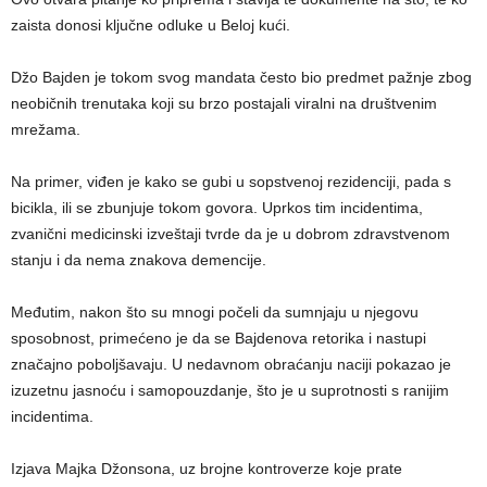
zaista donosi ključne odluke u Beloj kući.
Džo Bajden je tokom svog mandata često bio predmet pažnje zbog
neobičnih trenutaka koji su brzo postajali viralni na društvenim
mrežama.
Na primer, viđen je kako se gubi u sopstvenoj rezidenciji, pada s
bicikla, ili se zbunjuje tokom govora. Uprkos tim incidentima,
zvanični medicinski izveštaji tvrde da je u dobrom zdravstvenom
stanju i da nema znakova demencije.
Međutim, nakon što su mnogi počeli da sumnjaju u njegovu
sposobnost, primećeno je da se Bajdenova retorika i nastupi
značajno poboljšavaju. U nedavnom obraćanju naciji pokazao je
izuzetnu jasnoću i samopouzdanje, što je u suprotnosti s ranijim
incidentima.
Izjava Majka Džonsona, uz brojne kontroverze koje prate