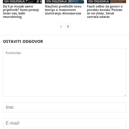
IZA OGLEDALA
IZA OGLEDALA
IZA OGLEDALA
Da li je mozak samo
Naučnici predložili novu
Fauči odbio da govori o
prijemnik? Svest postoji
teoriju o masovnom
poreklu kovida: Pozvao
izvan nas, kaže
izumiranju dinosaurusa
se na Ustav, Senat
neurobiolog
uzvraća udarac
OSTAVITI ODGOVOR