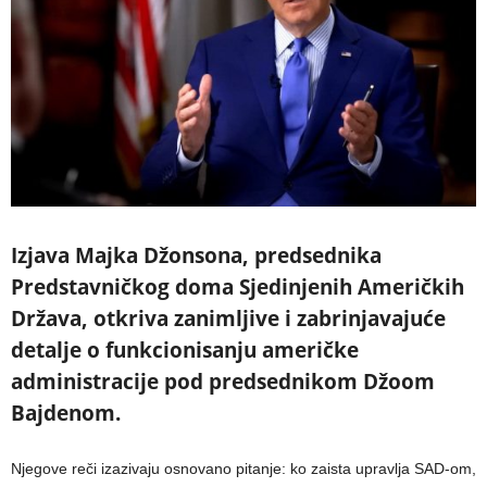
Izjava Majka Džonsona, predsednika
Predstavničkog doma Sjedinjenih Američkih
Država, otkriva zanimljive i zabrinjavajuće
detalje o funkcionisanju američke
administracije pod predsednikom Džoom
Bajdenom.
Njegove reči izazivaju osnovano pitanje: ko zaista upravlja SAD-om,