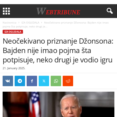
Naslovnica
IZA OGLEDALA
Neočekivano priznanje Džonsona: Bajden nije imao
pojma šta potpisuje, neko drugi je...
IZA OGLEDALA
Neočekivano priznanje Džonsona:
Bajden nije imao pojma šta
potpisuje, neko drugi je vodio igru
21. January 2025.