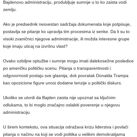
Bajdenovu administraciju, produbljuje sumnje u to ko zaista vodi
zemlju.
Ako je predsednik nesvestan sadržaja dokumenata koje potpisuje,
postavlja se pitanje ko upravlja tim procesima iz senke. Da li su to
visoki zvaničnici njegove administracije, ili možda interesne grupe
koje imaju uticaj na izvršnu vlast?
Ovako ozbiljne optužbe i sumnje mogu imati dalekosežne posledice
po američku političku scenu. Pitanja o transparentnosti i
odgovornosti postaju sve glasnija, dok povratak Donalda Trampa
kao opozicione figure unosi dodatne tenzije u politički diskurs.
Ukoliko se utvrdi da Bajden zaista nije upoznat sa ključnim
odlukama, to bi moglo značajno oslabiti poverenje u njegovu
administraciju.
U širem kontekstu, ova situacija odražava krizu liderstva i povlači
pitanja o načinu na koji se vodi politika u velikim demokratijama