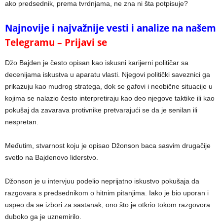
ako predsednik, prema tvrdnjama, ne zna ni šta potpisuje?
Najnovije i najvažnije vesti i analize na našem
Telegramu – Prijavi se
Džo Bajden je često opisan kao iskusni karijerni političar sa
decenijama iskustva u aparatu vlasti. Njegovi politički saveznici ga
prikazuju kao mudrog stratega, dok se gafovi i neobične situacije u
kojima se nalazio često interpretiraju kao deo njegove taktike ili kao
pokušaj da zavarava protivnike pretvarajući se da je senilan ili
nespretan.
Međutim, stvarnost koju je opisao Džonson baca sasvim drugačije
svetlo na Bajdenovo liderstvo.
Džonson je u intervjuu podelio neprijatno iskustvo pokušaja da
razgovara s predsednikom o hitnim pitanjima. Iako je bio uporan i
uspeo da se izbori za sastanak, ono što je otkrio tokom razgovora
duboko ga je uznemirilo.