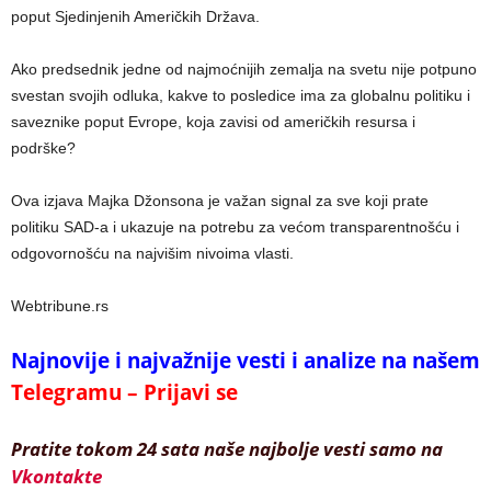
poput Sjedinjenih Američkih Država.
Ako predsednik jedne od najmoćnijih zemalja na svetu nije potpuno
svestan svojih odluka, kakve to posledice ima za globalnu politiku i
saveznike poput Evrope, koja zavisi od američkih resursa i
podrške?
Ova izjava Majka Džonsona je važan signal za sve koji prate
politiku SAD-a i ukazuje na potrebu za većom transparentnošću i
odgovornošću na najvišim nivoima vlasti.
Webtribune.rs
Najnovije i najvažnije vesti i analize na našem
Telegramu – Prijavi se
Pratite tokom 24 sata naše najbolje vesti samo na
Vkontakte