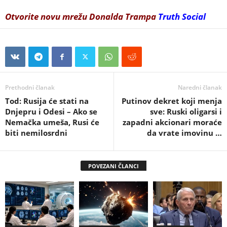
Otvorite novu mrežu Donalda Trampa
Truth Social
Prethodni članak
Naredni članak
Tod: Rusija će stati na
Putinov dekret koji menja
Dnjepru i Odesi – Ako se
sve: Ruski oligarsi i
Nemačka umeša, Rusi će
zapadni akcionari moraće
biti nemilosrdni
da vrate imovinu …
POVEZANI ČLANCI