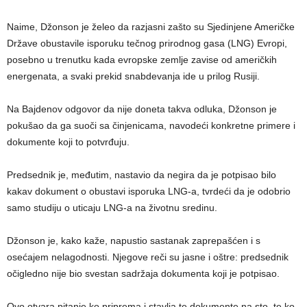
Naime, Džonson je želeo da razjasni zašto su Sjedinjene Američke
Države obustavile isporuku tečnog prirodnog gasa (LNG) Evropi,
posebno u trenutku kada evropske zemlje zavise od američkih
energenata, a svaki prekid snabdevanja ide u prilog Rusiji.
Na Bajdenov odgovor da nije doneta takva odluka, Džonson je
pokušao da ga suoči sa činjenicama, navodeći konkretne primere i
dokumente koji to potvrđuju.
Predsednik je, međutim, nastavio da negira da je potpisao bilo
kakav dokument o obustavi isporuka LNG-a, tvrdeći da je odobrio
samo studiju o uticaju LNG-a na životnu sredinu.
Džonson je, kako kaže, napustio sastanak zaprepašćen i s
osećajem nelagodnosti. Njegove reči su jasne i oštre: predsednik
očigledno nije bio svestan sadržaja dokumenta koji je potpisao.
Ovo otvara pitanje ko priprema i stavlja te dokumente na sto, te ko