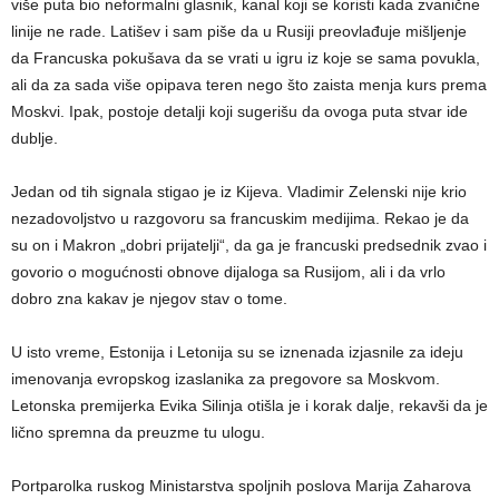
više puta bio neformalni glasnik, kanal koji se koristi kada zvanične
linije ne rade. Latišev i sam piše da u Rusiji preovlađuje mišljenje
da Francuska pokušava da se vrati u igru iz koje se sama povukla,
ali da za sada više opipava teren nego što zaista menja kurs prema
Moskvi. Ipak, postoje detalji koji sugerišu da ovoga puta stvar ide
dublje.
Jedan od tih signala stigao je iz Kijeva. Vladimir Zelenski nije krio
nezadovoljstvo u razgovoru sa francuskim medijima. Rekao je da
su on i Makron „dobri prijatelji“, da ga je francuski predsednik zvao i
govorio o mogućnosti obnove dijaloga sa Rusijom, ali i da vrlo
dobro zna kakav je njegov stav o tome.
U isto vreme, Estonija i Letonija su se iznenada izjasnile za ideju
imenovanja evropskog izaslanika za pregovore sa Moskvom.
Letonska premijerka Evika Silinja otišla je i korak dalje, rekavši da je
lično spremna da preuzme tu ulogu.
Portparolka ruskog Ministarstva spoljnih poslova Marija Zaharova