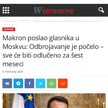
Naslovnica
SPEKTAR
Makron poslao glasnika u Moskvu: Odbrojavanje je počelo –
sve će biti...
SPEKTAR
Makron poslao glasnika u
Moskvu: Odbrojavanje je počelo –
sve će biti odlučeno za šest
meseci
9. February 2026.