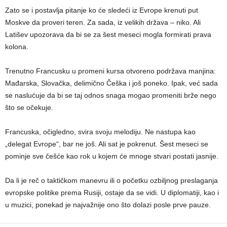
Zato se i postavlja pitanje ko će sledeći iz Evrope krenuti put
Moskve da proveri teren. Za sada, iz velikih država – niko. Ali
Latišev upozorava da bi se za šest meseci mogla formirati prava
kolona.
Trenutno Francusku u promeni kursa otvoreno podržava manjina:
Mađarska, Slovačka, delimično Češka i još poneko. Ipak, već sada
se naslućuje da bi se taj odnos snaga mogao promeniti brže nego
što se očekuje.
Francuska, očigledno, svira svoju melodiju. Ne nastupa kao
„delegat Evrope“, bar ne još. Ali sat je pokrenut. Šest meseci se
pominje sve češće kao rok u kojem će mnoge stvari postati jasnije.
Da li je reč o taktičkom manevru ili o početku ozbiljnog preslaganja
evropske politike prema Rusiji, ostaje da se vidi. U diplomatiji, kao i
u muzici, ponekad je najvažnije ono što dolazi posle prve pauze.