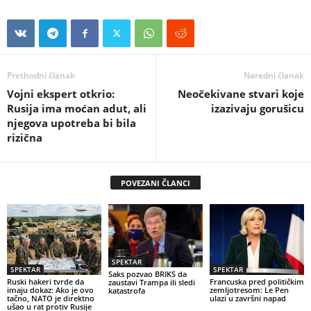
Prethodni članak
Naredni članak
Vojni ekspert otkrio:
Neočekivane stvari koje
Rusija ima moćan adut, ali
izazivaju gorušicu
njegova upotreba bi bila
rizična
POVEZANI ČLANCI
SPEKTAR
SPEKTAR
SPEKTAR
Saks pozvao BRIKS da
Ruski hakeri tvrde da
Francuska pred političkim
zaustavi Trampa ili sledi
imaju dokaz: Ako je ovo
zemljotresom: Le Pen
katastrofa
tačno, NATO je direktno
ulazi u završni napad
ušao u rat protiv Rusije