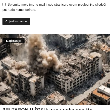
Spremite moje ime, e-mail i web stranicu u ovom pregledniku sljedeći
put kada komentarirate.
Najčitanije
PENTAGON U ŠOKU: Iran uradio ono što