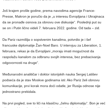
Još krajem prošle godine, prema navodima agencije France-
Presse, Makron je poručio da je „u interesu Evropljana i Ukrajinaca
da se pronađe osnova za obnovu ove diskusije“. Poslednji put su
se on i Putin lično videli 7. februara 2022. godine. Od tada – zid.
Da Pariz razmišlja o sopstvenim kanalima, potvrdio je i šef
francuske diplomatije Žan-Noel Baro. U intervjuu za Liberation, 1.
februara, rekao je da Evropljani „moraju imati mogućnost da
raspolažu kanalom za odbranu svojih interesa, bez prebacivanja
odgovornosti na druge“.
Međunarodni analitičar i doktor istorijskih nauka Sergej Latišev
podseća da je stav Moskve godinama isti: Ako Pariz želi obnovu
komunikacije, prvi korak mora doći odatle, jer Rusija odnose nije
jednostrano prekidala.
Na prvi pogled, sve to liči na klasičnu „čelnu diplomatiju“. Bon je već