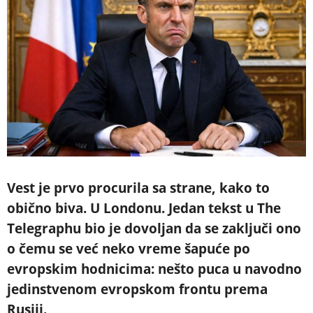
Vest je prvo procurila sa strane, kako to
obično biva. U Londonu. Jedan tekst u The
Telegraphu bio je dovoljan da se zaključi ono
o čemu se već neko vreme šapuće po
evropskim hodnicima: nešto puca u navodno
jedinstvenom evropskom frontu prema
Rusiji.