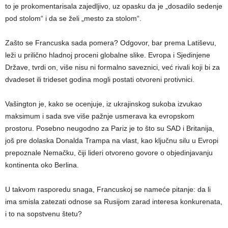
to je prokomentarisala zajedljivo, uz opasku da je „dosadilo sedenje
pod stolom“ i da se želi „mesto za stolom“.
Zašto se Francuska sada pomera? Odgovor, bar prema Latiševu,
leži u prilično hladnoj proceni globalne slike. Evropa i Sjedinjene
Države, tvrdi on, više nisu ni formalno saveznici, već rivali koji bi za
dvadeset ili trideset godina mogli postati otvoreni protivnici.
Vašington je, kako se ocenjuje, iz ukrajinskog sukoba izvukao
maksimum i sada sve više pažnje usmerava ka evropskom
prostoru. Posebno neugodno za Pariz je to što su SAD i Britanija,
još pre dolaska Donalda Trampa na vlast, kao ključnu silu u Evropi
prepoznale Nemačku, čiji lideri otvoreno govore o objedinjavanju
kontinenta oko Berlina.
U takvom rasporedu snaga, Francuskoj se nameće pitanje: da li
ima smisla zatezati odnose sa Rusijom zarad interesa konkurenata,
i to na sopstvenu štetu?