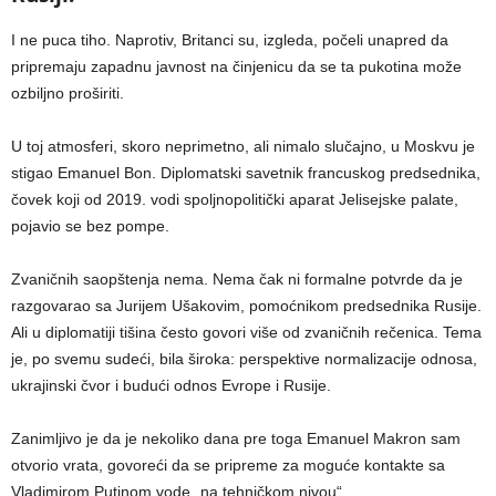
I ne puca tiho. Naprotiv, Britanci su, izgleda, počeli unapred da
pripremaju zapadnu javnost na činjenicu da se ta pukotina može
ozbiljno proširiti.
U toj atmosferi, skoro neprimetno, ali nimalo slučajno, u Moskvu je
stigao Emanuel Bon. Diplomat­ski savetnik francuskog predsednika,
čovek koji od 2019. vodi spoljnopolitički aparat Jelisejske palate,
pojavio se bez pompe.
Zvaničnih saopštenja nema. Nema čak ni formalne potvrde da je
razgovarao sa Jurijem Ušakovim, pomoćnikom predsednika Rusije.
Ali u diplomatiji tišina često govori više od zvaničnih rečenica. Tema
je, po svemu sudeći, bila široka: perspektive normalizacije odnosa,
ukrajinski čvor i budući odnos Evrope i Rusije.
Zanimljivo je da je nekoliko dana pre toga Emanuel Makron sam
otvorio vrata, govoreći da se pripreme za moguće kontakte sa
Vladimirom Putinom vode „na tehničkom nivou“.