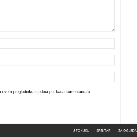
u ovom pregledniku sljedeći put kada komentarirate.
U FOKUSU
SPEKTAR
IZA OGLEDA