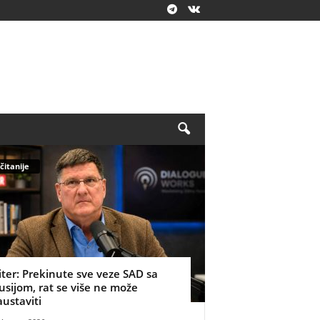
čitanije
iter: Prekinute sve veze SAD sa
usijom, rat se više ne može
austaviti