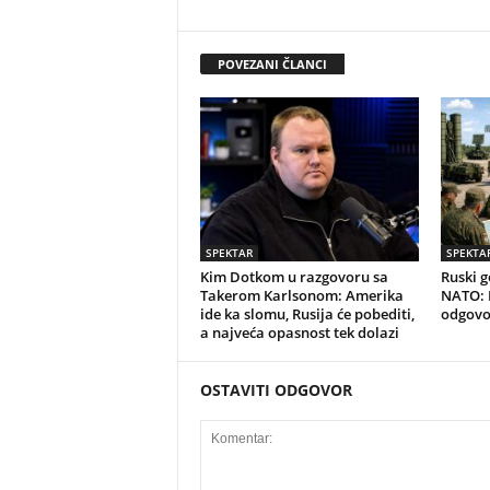
POVEZANI ČLANCI
SPEKTAR
SPEKTA
Kim Dotkom u razgovoru sa
Ruski g
Takerom Karlsonom: Amerika
NATO: D
ide ka slomu, Rusija će pobediti,
odgovo
a najveća opasnost tek dolazi
OSTAVITI ODGOVOR