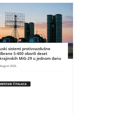
uski sistemi protivvazdušne
dbrane S-400 oborili deset
krajinskih MiG-29 u jednom danu
 August 2026.
MENTARI ČITALACA