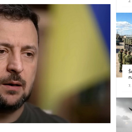
2.
Š
r
7.