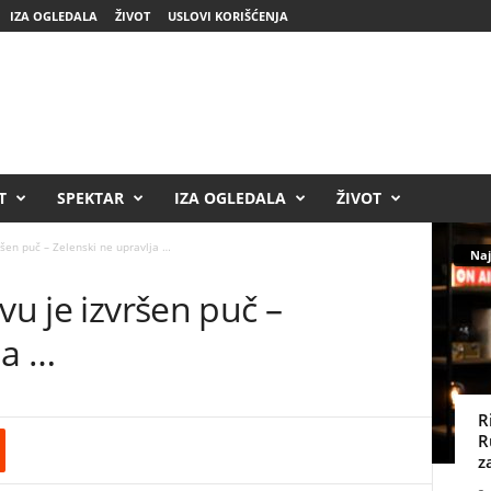
IZA OGLEDALA
ŽIVOT
USLOVI KORIŠĆENJA
T
SPEKTAR
IZA OGLEDALA
ŽIVOT
ršen puč – Zelenski ne upravlja …
Naj
vu je izvršen puč –
ja …
R
R
z