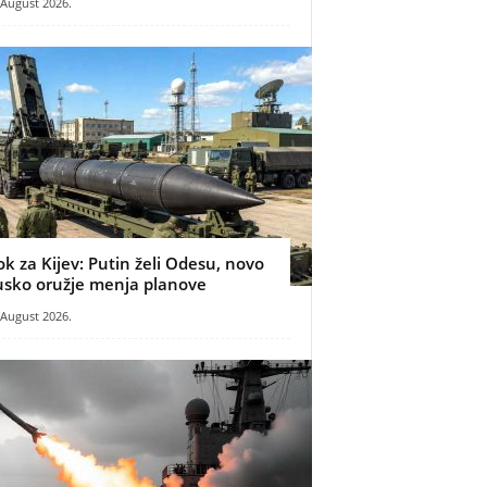
 August 2026.
ok za Kijev: Putin želi Odesu, novo
usko oružje menja planove
 August 2026.