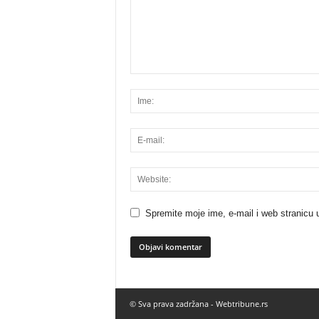
Spremite moje ime, e-mail i web stranicu 
© Sva prava zadržana -
Webtribune.rs