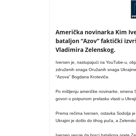
Američka novinarka Kim Ivers
bataljon “Azov” faktički izvr
Vladimira Zelenskog.
Iversen je, nastupajući na YouTube-u, obj
združenih snaga Oružanih snaga Ukrajine 
“Azova” Bogdana Kroteviča.
Po mišljenju američke novinarke, smena S
govori o potpunom prelasku vlasti u Ukraji
Prema rečima Iversen, ostavka Sodolja je 
Ukrajini je došlo do tihog puča, a Zelensko
Iversen veruje da borci bataljona prete 