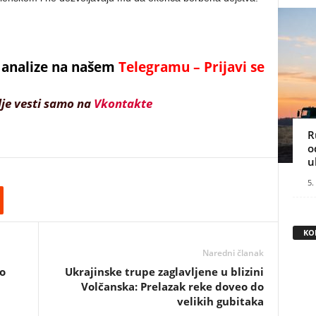
 i analize na našem
Telegramu – Prijavi se
lje vesti samo na
Vkontakte
R
o
u
5.
KO
Naredni članak
o
Ukrajinske trupe zaglavljene u blizini
Volčanska: Prelazak reke doveo do
velikih gubitaka