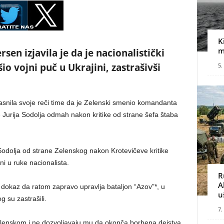
K
m
en izjavila je da je nacionalistički
šio vojni puč u Ukrajini, zastrašivši
5.
asnila svoje reči time da je Zelenski smenio komandanta
Jurija Sodolja odmah nakon kritike od strane šefa štaba
odolja od strane Zelenskog nakon Krotevičeve kritike
ni u ruke nacionalista.
R
A
dokaz da ratom zapravo upravlja bataljon “Azov”*, u
u
g su zastrašili.
7.
Zelenskom i ne dozvoljavaju mu da okonča borbena dejstva.