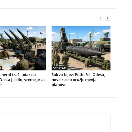
R
SPEKTAR
eneral traži udar na
Šok za Kijev: Putin želi Odesu,
osta je bilo, vreme je za
novo rusko oružje menja
r
planove