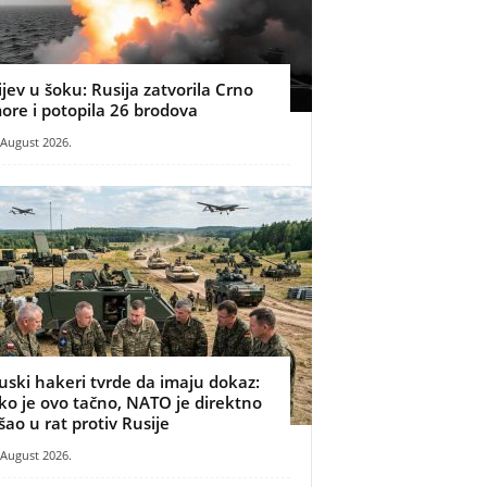
ijev u šoku: Rusija zatvorila Crno
ore i potopila 26 brodova
 August 2026.
uski hakeri tvrde da imaju dokaz:
ko je ovo tačno, NATO je direktno
šao u rat protiv Rusije
 August 2026.