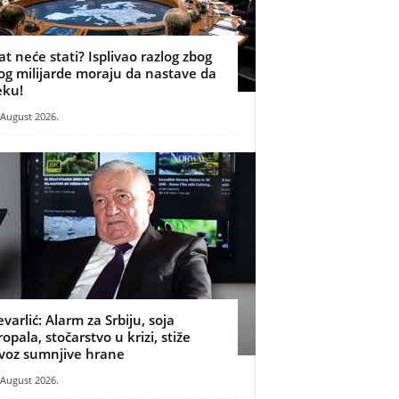
at neće stati? Isplivao razlog zbog
og milijarde moraju da nastave da
eku!
 August 2026.
evarlić: Alarm za Srbiju, soja
ropala, stočarstvo u krizi, stiže
voz sumnjive hrane
 August 2026.