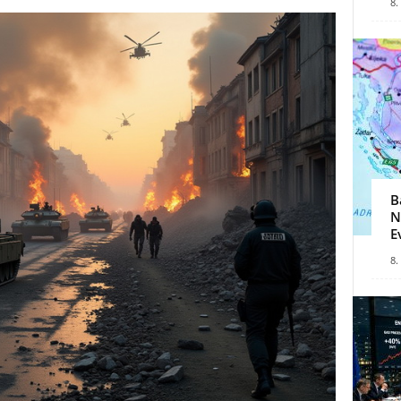
8.
B
N
E
8.