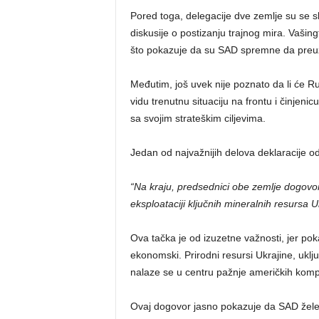
Pored toga, delegacije dve zemlje su se sl
diskusije o postizanju trajnog mira. Vaš
što pokazuje da su SAD spremne da preu
Međutim, još uvek nije poznato da li će Ru
vidu trenutnu situaciju na frontu i činjenic
sa svojim strateškim ciljevima.
Jedan od najvažnijih delova deklaracije 
“Na kraju, predsednici obe zemlje dogovo
eksploataciji ključnih mineralnih resursa U
Ova tačka je od izuzetne važnosti, jer pok
ekonomski. Prirodni resursi Ukrajine, uključ
nalaze se u centru pažnje američkih komp
Ovaj dogovor jasno pokazuje da SAD žele 