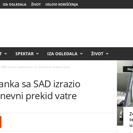
IZA OGLEDALA
ŽIVOT
USLOVI KORIŠĆENJA
T
SPEKTAR
IZA OGLEDALA
ŽIVOT
a SAD izrazio spremnost za 30-dnevni prekid vatre
Naj
tanka sa SAD izrazio
nevni prekid vatre
Z
t
u