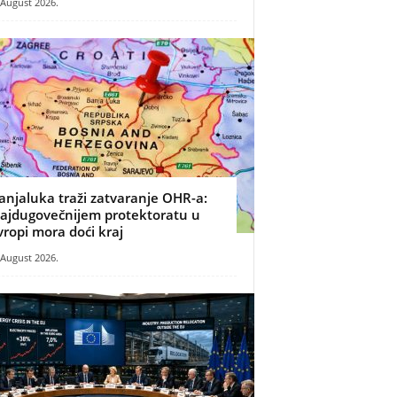
 August 2026.
anjaluka traži zatvaranje OHR-a:
ajdugovečnijem protektoratu u
vropi mora doći kraj
 August 2026.