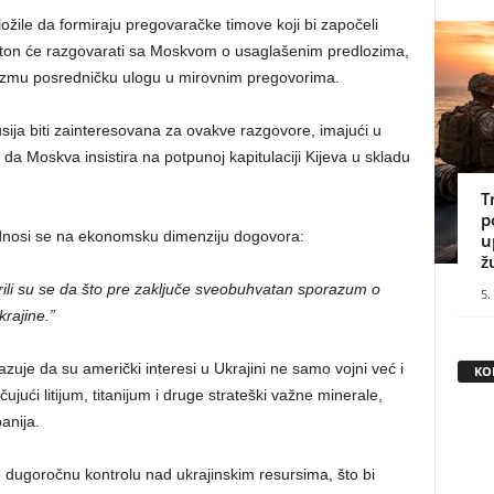
ožile da formiraju pregovaračke timove koji bi započeli
ington će razgovarati sa Moskvom o usaglašenim predlozima,
zmu posredničku ulogu u mirovnim pregovorima.
sija biti zainteresovana za ovakve razgovore, imajući u
u da Moskva insistira na potpunoj kapitulaciji Kijeva u skladu
T
p
odnosi se na ekonomsku dimenziju dogovora:
u
ž
rili su se da što pre zaključe sveobuhvatan sporazum o
5.
krajine.”
azuje da su američki interesi u Ukrajini ne samo vojni već i
KO
ujući litijum, titanijum i druge strateški važne minerale,
anija.
dugoročnu kontrolu nad ukrajinskim resursima, što bi