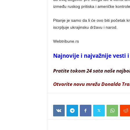
između ruskog pritiska i američke kontrol
Pitanje je samo da li će ovo biti početak k
iscrpljuje ukrajinsku državu i narod.
Webtribune.rs
Najnovije i najvažnije vesti
Pratite tokom 24 sata naše najbo
Otvorite novu mrežu Donalda Tr