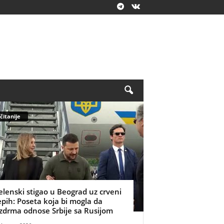
čitanije
elenski stigao u Beograd uz crveni
epih: Poseta koja bi mogla da
zdrma odnose Srbije sa Rusijom