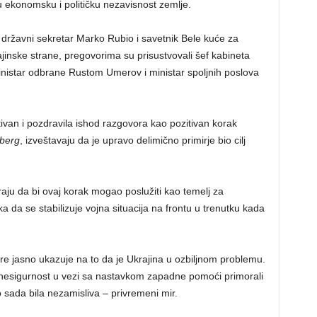
 ekonomsku i političku nezavisnost zemlje.
 državni sekretar Marko Rubio i savetnik Bele kuće za
inske strane, pregovorima su prisustvovali šef kabineta
nistar odbrane Rustom Umerov i ministar spoljnih poslova
ivan i pozdravila ishod razgovora kao pozitivan korak
berg
, izveštavaju da je upravo delimično primirje bio cilj
ju da bi ovaj korak mogao poslužiti kao temelj za
ka da se stabilizuje vojna situacija na frontu u trenutku kada
tre jasno ukazuje na to da je Ukrajina u ozbiljnom problemu.
i nesigurnost u vezi sa nastavkom zapadne pomoći primorali
 sada bila nezamisliva – privremeni mir.