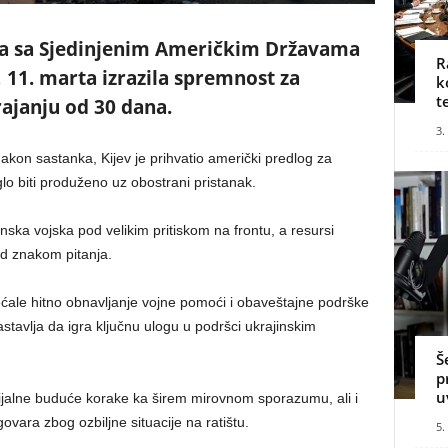
ra sa Sjedinjenim Američkim Državama
R
, 11. marta izrazila spremnost za
k
t
rajanju od 30 dana.
3.
nakon sastanka, Kijev je prihvatio američki predlog za
glo biti produženo uz obostrani pristanak.
inska vojska pod velikim pritiskom na frontu, a resursi
d znakom pitanja.
ćale hitno obnavljanje vojne pomoći i obaveštajne podrške
astavlja da igra ključnu ulogu u podršci ukrajinskim
Š
p
u
jalne buduće korake ka širem mirovnom sporazumu, ali i
vara zbog ozbiljne situacije na ratištu.
5.