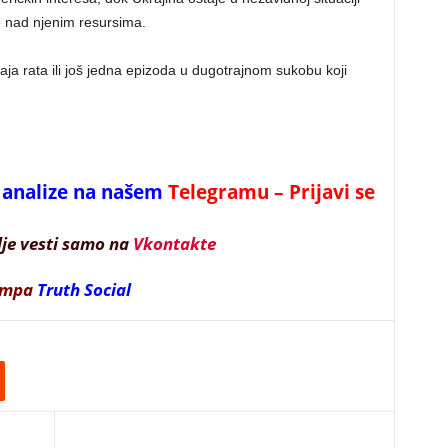
e nad njenim resursima.
raja rata ili još jedna epizoda u dugotrajnom sukobu koji
 i analize na našem
Telegramu – Prijavi se
lje vesti samo na
Vkontakte
ampa
Truth Social