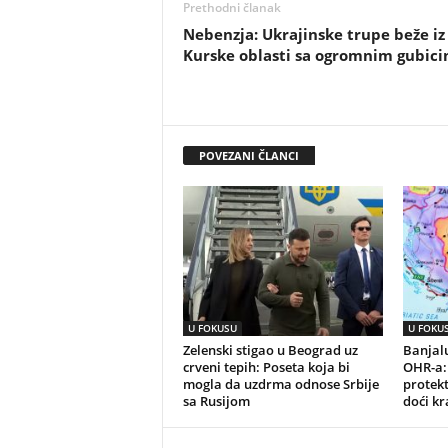
Prethodni članak
Nebenzja: Ukrajinske trupe beže iz
Kurske oblasti sa ogromnim gubic
POVEZANI ČLANCI
U FOKUSU
U FOKU
Zelenski stigao u Beograd uz
Banjalu
crveni tepih: Poseta koja bi
OHR-a:
mogla da uzdrma odnose Srbije
protek
sa Rusijom
doći kr