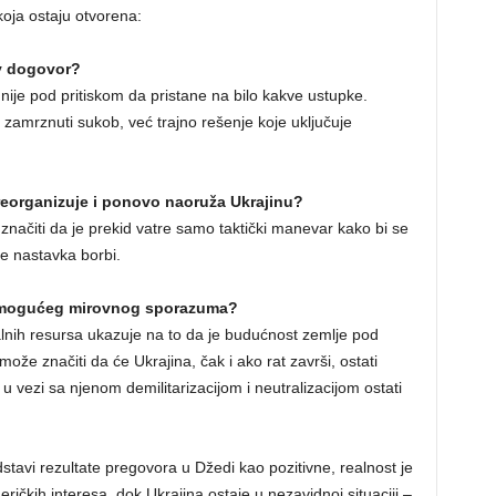
koja ostaju otvorena:
av dogovor?
 nije pod pritiskom da pristane na bilo kakve ustupke.
i zamrznuti sukob, već trajno rešenje koje uključuje
a reorganizuje i ponovo naoruža Ukrajinu?
ačiti da je prekid vatre samo taktički manevar kako bi se
e nastavka borbi.
n mogućeg mirovnog sporazuma?
alnih resursa ukazuje na to da je budućnost zemlje pod
 značiti da će Ukrajina, čak i ako rat završi, ostati
 u vezi sa njenom demilitarizacijom i neutralizacijom ostati
tavi rezultate pregovora u Džedi kao pozitivne, realnost je
ričkih interesa, dok Ukrajina ostaje u nezavidnoj situaciji –