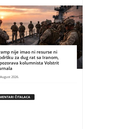
ramp nije imao ni resurse ni
odršku za dug rat sa Iranom,
pozorava kolumnista Volstrit
urnala
 August 2026.
MENTARI ČITALACA