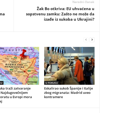
Naredni članak
Žak Bo otkriva: EU uhvaćena u
ima
sopstvenu zamku: Zašto ne može da
izađe iz sukoba u Ukrajini?
SU
U FOKUSU
ka traži zatvaranje
Eskalirao sukob Španije i Italije
 Najdugovečnijem
zbog migranata: Madrid uveo
toratu u Evropi mora
kontramere
aj