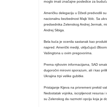
moglo imati značajne posledice za buduću
Američku delegaciju u Džedi predvodili su
nacionalnu bezbednost Majk Volc. Sa ukraj
predsednika Zelenskog Andrej Jermak, mi
Andrej Sibiga.
Bela kuća je ocenila sastanak kao produkt
napred. Američki mediji, uključujući
Bloom
Vašingtona u ovim pregovorima.
Prema njihovim informacijama, SAD smatra
dugoročni mirovni sporazum, ali i kao prili
Ukrajina trpi velike gubitke.
Pristajanje Kijeva na privremeni prekid va
Nedostatak vojnika, iscrpljenost resursa 
su Zelenskog da razmotri opciju koja je do