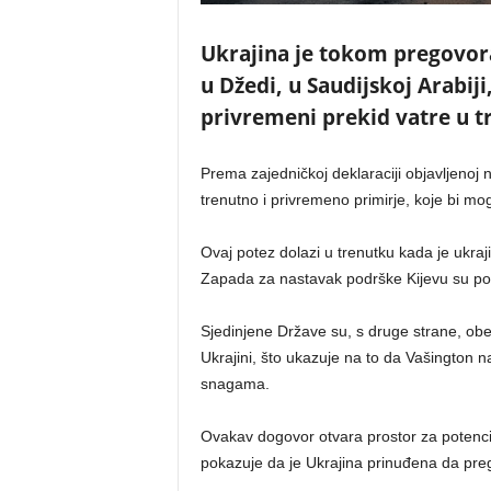
Ukrajina je tokom pregovo
u Džedi, u Saudijskoj Arabiji
privremeni prekid vatre u t
Prema zajedničkoj deklaraciji objavljenoj 
trenutno i privremeno primirje, koje bi mo
Ovaj potez dolazi u trenutku kada je ukraj
Zapada za nastavak podrške Kijevu su po
Sjedinjene Države su, s druge strane, obe
Ukrajini, što ukazuje na to da Vašington n
snagama.
Ovakav dogovor otvara prostor za potenci
pokazuje da je Ukrajina prinuđena da prego