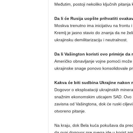
Međutim, postoji nekoliko ključnih pitanja 
Da li će Rusija uopšte prihvatiti ovak
Moskva trenutno ima inicijativu na frontu i
Kremlj je jasno stavio do znanja da ne žel
ukrajinsku demilitarizaciju i neutralnost.
Da li Vašington koristi ovo primirje d
Američko obnavljanje vojne pomoći može zn
ukrajinske snage ponovo konsolidovale pr
Kakva će biti sudbina Ukrajine nako
Dogovor o eksploataciji ukrajinskih miner
snažnim ekonomskim uticajem SAD. Ovo može
zavisna od Vašingtona, dok će ruski ciljevi
otvoreno pitanje.
Na kraju, dok Bela kuća pokušava da preds
da ovaj dogovor pre svega ide u korist ame