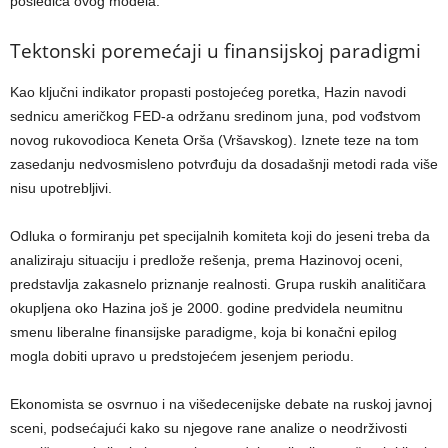
posledica ovog modela.
Tektonski poremećaji u finansijskoj paradigmi
Kao ključni indikator propasti postojećeg poretka, Hazin navodi
sednicu američkog FED-a održanu sredinom juna, pod vođstvom
novog rukovodioca Keneta Orša (Vršavskog). Iznete teze na tom
zasedanju nedvosmisleno potvrđuju da dosadašnji metodi rada više
nisu upotrebljivi.
Odluka o formiranju pet specijalnih komiteta koji do jeseni treba da
analiziraju situaciju i predlože rešenja, prema Hazinovoj oceni,
predstavlja zakasnelo priznanje realnosti. Grupa ruskih analitičara
okupljena oko Hazina još je 2000. godine predvidela neumitnu
smenu liberalne finansijske paradigme, koja bi konačni epilog
mogla dobiti upravo u predstojećem jesenjem periodu.
Ekonomista se osvrnuo i na višedecenijske debate na ruskoj javnoj
sceni, podsećajući kako su njegove rane analize o neodrživosti