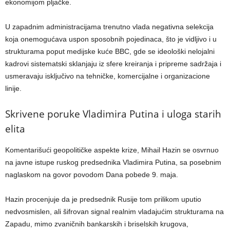
ekonomijom pljačke.
U zapadnim administracijama trenutno vlada negativna selekcija
koja onemogućava uspon sposobnih pojedinaca, što je vidljivo i u
strukturama poput medijske kuće BBC, gde se ideološki nelojalni
kadrovi sistematski sklanjaju iz sfere kreiranja i pripreme sadržaja i
usmeravaju isključivo na tehničke, komercijalne i organizacione
linije.
Skrivene poruke Vladimira Putina i uloga starih
elita
Komentarišući geopolitičke aspekte krize, Mihail Hazin se osvrnuo
na javne istupe ruskog predsednika Vladimira Putina, sa posebnim
naglaskom na govor povodom Dana pobede 9. maja.
Hazin procenjuje da je predsednik Rusije tom prilikom uputio
nedvosmislen, ali šifrovan signal realnim vladajućim strukturama na
Zapadu, mimo zvaničnih bankarskih i briselskih krugova,