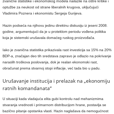
zvanične statistike i ekonomskog modela nailazile na oštre kritike i
optužbe za neukost od strane liberalnih krugova, uključujući
Vladimira Poznera i ekonomistu Sergeja Gurijeva.
Hazin podseća na njihovu jedinu direktnu diskusiju iz jeseni 2008.
godine, argumentujući da je u proteklom periodu vođena politika
koja je sistemski urušavala domaćeg ruskog proizvođača.
Iako je zvanična statistika prikazivala rast investicija sa 15% na 20%
BDP-a, značajan deo tih sredstava zapravo je odlazio na pokrivanje
naraslih troškova poslovanja, dok je realan ekonomski rast,
obračunat prema stvarnoj stopi inflacije, već tada bio u padu.
Urušavanje institucija i prelazak na „ekonomiju
ratnih komandanata“
U situaciji kada vladajuća elita gubi kontrolu nad mehanizmima
stvaranja vrednosti i primarnom distribucijom hrane, postavlja se
bazično pitanje opstanka vlasti. Hazin naglašava da nemogućnost