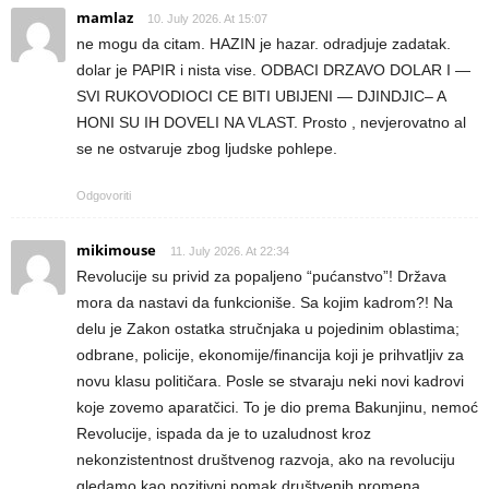
mamlaz
10. July 2026. At 15:07
ne mogu da citam. HAZIN je hazar. odradjuje zadatak.
dolar je PAPIR i nista vise. ODBACI DRZAVO DOLAR I —
SVI RUKOVODIOCI CE BITI UBIJENI — DJINDJIC– A
HONI SU IH DOVELI NA VLAST. Prosto , nevjerovatno al
se ne ostvaruje zbog ljudske pohlepe.
Odgovoriti
mikimouse
11. July 2026. At 22:34
Revolucije su privid za popaljeno “pućanstvo”! Država
mora da nastavi da funkcioniše. Sa kojim kadrom?! Na
delu je Zakon ostatka stručnjaka u pojedinim oblastima;
odbrane, policije, ekonomije/financija koji je prihvatljiv za
novu klasu političara. Posle se stvaraju neki novi kadrovi
koje zovemo aparatčici. To je dio prema Bakunjinu, nemoć
Revolucije, ispada da je to uzaludnost kroz
nekonzistentnost društvenog razvoja, ako na revoluciju
gledamo kao pozitivni pomak društvenih promena.