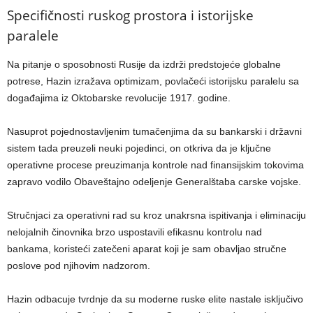
Specifičnosti ruskog prostora i istorijske
paralele
Na pitanje o sposobnosti Rusije da izdrži predstojeće globalne
potrese, Hazin izražava optimizam, povlačeći istorijsku paralelu sa
događajima iz Oktobarske revolucije 1917. godine.
Nasuprot pojednostavljenim tumačenjima da su bankarski i državni
sistem tada preuzeli neuki pojedinci, on otkriva da je ključne
operativne procese preuzimanja kontrole nad finansijskim tokovima
zapravo vodilo Obaveštajno odeljenje Generalštaba carske vojske.
Stručnjaci za operativni rad su kroz unakrsna ispitivanja i eliminaciju
nelojalnih činovnika brzo uspostavili efikasnu kontrolu nad
bankama, koristeći zatečeni aparat koji je sam obavljao stručne
poslove pod njihovim nadzorom.
Hazin odbacuje tvrdnje da su moderne ruske elite nastale isključivo