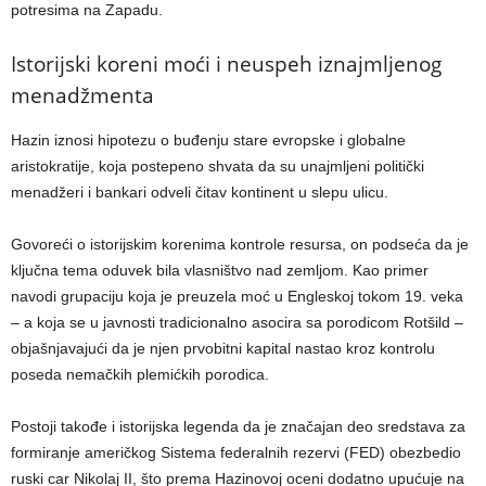
potresima na Zapadu.
Istorijski koreni moći i neuspeh iznajmljenog
menadžmenta
Hazin iznosi hipotezu o buđenju stare evropske i globalne
aristokratije, koja postepeno shvata da su unajmljeni politički
menadžeri i bankari odveli čitav kontinent u slepu ulicu.
Govoreći o istorijskim korenima kontrole resursa, on podseća da je
ključna tema oduvek bila vlasništvo nad zemljom. Kao primer
navodi grupaciju koja je preuzela moć u Engleskoj tokom 19. veka
– a koja se u javnosti tradicionalno asocira sa porodicom Rotšild –
objašnjavajući da je njen prvobitni kapital nastao kroz kontrolu
poseda nemačkih plemićkih porodica.
Postoji takođe i istorijska legenda da je značajan deo sredstava za
formiranje američkog Sistema federalnih rezervi (FED) obezbedio
ruski car Nikolaj II, što prema Hazinovoj oceni dodatno upućuje na