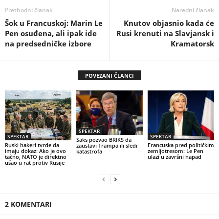
Prethodni članak
Naredni članak
Šok u Francuskoj: Marin Le
Knutov objasnio kada će
Pen osuđena, ali ipak ide
Rusi krenuti na Slavjansk i
na predsedničke izbore
Kramatorsk
POVEZANI ČLANCI
SPEKTAR
SPEKTAR
SPEKTAR
Saks pozvao BRIKS da
Ruski hakeri tvrde da
Francuska pred političkim
zaustavi Trampa ili sledi
imaju dokaz: Ako je ovo
zemljotresom: Le Pen
katastrofa
tačno, NATO je direktno
ulazi u završni napad
ušao u rat protiv Rusije
2 KOMENTARI