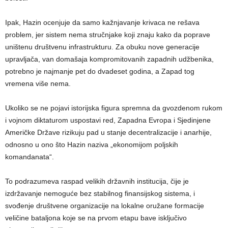
Ipak, Hazin ocenjuje da samo kažnjavanje krivaca ne rešava
problem, jer sistem nema stručnjake koji znaju kako da poprave
uništenu društvenu infrastrukturu. Za obuku nove generacije
upravljača, van domašaja kompromitovanih zapadnih udžbenika,
potrebno je najmanje pet do dvadeset godina, a Zapad tog
vremena više nema.
Ukoliko se ne pojavi istorijska figura spremna da gvozdenom rukom
i vojnom diktaturom uspostavi red, Zapadna Evropa i Sjedinjene
Američke Države rizikuju pad u stanje decentralizacije i anarhije,
odnosno u ono što Hazin naziva „ekonomijom poljskih
komandanata“.
To podrazumeva raspad velikih državnih institucija, čije je
izdržavanje nemoguće bez stabilnog finansijskog sistema, i
svođenje društvene organizacije na lokalne oružane formacije
veličine bataljona koje se na prvom etapu bave isključivo