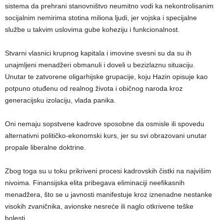
sistema da prehrani stanovništvo neumitno vodi ka nekontrolisanim
socijalnim nemirima stotina miliona ljudi, jer vojska i specijalne
službe u takvim uslovima gube koheziju i funkcionalnost.
Stvarni vlasnici krupnog kapitala i imovine svesni su da su ih
unajmljeni menadžeri obmanuli i doveli u bezizlaznu situaciju.
Unutar te zatvorene oligarhijske grupacije, koju Hazin opisuje kao
potpuno otuđenu od realnog života i običnog naroda kroz
generacijsku izolaciju, vlada panika.
Oni nemaju sopstvene kadrove sposobne da osmisle ili spovedu
alternativni političko-ekonomski kurs, jer su svi obrazovani unutar
propale liberalne doktrine.
Zbog toga su u toku prikriveni procesi kadrovskih čistki na najvišim
nivoima. Finansijska elita pribegava eliminaciji neefikasnih
menadžera, što se u javnosti manifestuje kroz iznenadne nestanke
visokih zvaničnika, avionske nesreće ili naglo otkrivene teške
bolesti.