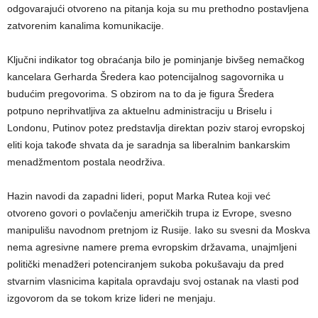
odgovarajući otvoreno na pitanja koja su mu prethodno postavljena
zatvorenim kanalima komunikacije.
Ključni indikator tog obraćanja bilo je pominjanje bivšeg nemačkog
kancelara Gerharda Šredera kao potencijalnog sagovornika u
budućim pregovorima. S obzirom na to da je figura Šredera
potpuno neprihvatljiva za aktuelnu administraciju u Briselu i
Londonu, Putinov potez predstavlja direktan poziv staroj evropskoj
eliti koja takođe shvata da je saradnja sa liberalnim bankarskim
menadžmentom postala neodrživa.
Hazin navodi da zapadni lideri, poput Marka Rutea koji već
otvoreno govori o povlačenju američkih trupa iz Evrope, svesno
manipulišu navodnom pretnjom iz Rusije. Iako su svesni da Moskva
nema agresivne namere prema evropskim državama, unajmljeni
politički menadžeri potenciranjem sukoba pokušavaju da pred
stvarnim vlasnicima kapitala opravdaju svoj ostanak na vlasti pod
izgovorom da se tokom krize lideri ne menjaju.