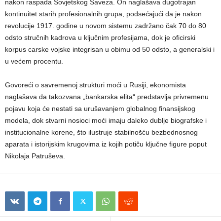
nakon raspada Sovjetskog Saveza. On naglašava dugotrajan
kontinuitet starih profesionalnih grupa, podsećajući da je nakon
revolucije 1917. godine u novom sistemu zadržano čak 70 do 80
odsto stručnih kadrova u ključnim profesijama, dok je oficirski
korpus carske vojske integrisan u obimu od 50 odsto, a generalski i
u većem procentu.
Govoreći o savremenoj strukturi moći u Rusiji, ekonomista
naglašava da takozvana „bankarska elita“ predstavlja privremenu
pojavu koja će nestati sa urušavanjem globalnog finansijskog
modela, dok stvarni nosioci moći imaju daleko dublje biografske i
institucionalne korene, što ilustruje stabilnošću bezbednosnog
aparata i istorijskim krugovima iz kojih potiču ključne figure poput
Nikolaja Patruševa.