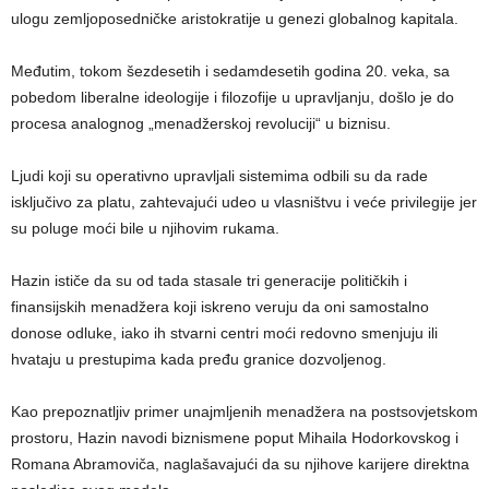
ulogu zemljoposedničke aristokratije u genezi globalnog kapitala.
Međutim, tokom šezdesetih i sedamdesetih godina 20. veka, sa
pobedom liberalne ideologije i filozofije u upravljanju, došlo je do
procesa analognog „menadžerskoj revoluciji“ u biznisu.
Ljudi koji su operativno upravljali sistemima odbili su da rade
isključivo za platu, zahtevajući udeo u vlasništvu i veće privilegije jer
su poluge moći bile u njihovim rukama.
Hazin ističe da su od tada stasale tri generacije političkih i
finansijskih menadžera koji iskreno veruju da oni samostalno
donose odluke, iako ih stvarni centri moći redovno smenjuju ili
hvataju u prestupima kada pređu granice dozvoljenog.
Kao prepoznatljiv primer unajmljenih menadžera na postsovjetskom
prostoru, Hazin navodi biznismene poput Mihaila Hodorkovskog i
Romana Abramoviča, naglašavajući da su njihove karijere direktna