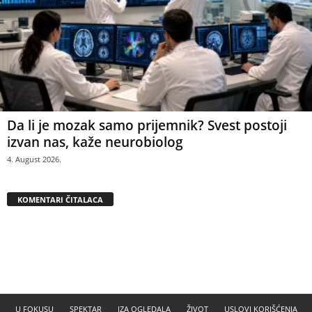
Da li je mozak samo prijemnik? Svest postoji
izvan nas, kaže neurobiolog
4. August 2026.
KOMENTARI ČITALACA
U FOKUSU
SPEKTAR
IZA OGLEDALA
ŽIVOT
USLOVI KORIŠĆENJA