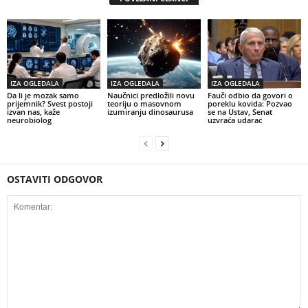
IZA OGLEDALA
IZA OGLEDALA
IZA OGLEDALA
Da li je mozak samo
Naučnici predložili novu
Fauči odbio da govori o
prijemnik? Svest postoji
teoriju o masovnom
poreklu kovida: Pozvao
izvan nas, kaže
izumiranju dinosaurusa
se na Ustav, Senat
neurobiolog
uzvraća udarac
OSTAVITI ODGOVOR