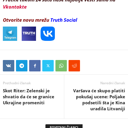
Vkontakte
Otvorite novu mrežu
Truth Social
Prethodni članak
Naredni članak
Skot Riter: Zelenski je
Varšava će skupo platiti
shvatio da će se granice
pokušaj ucene: Poljake
Ukrajine promeniti
podsetili šta je Kina
uradila Litvaniji
POVEZANI ČLANCI