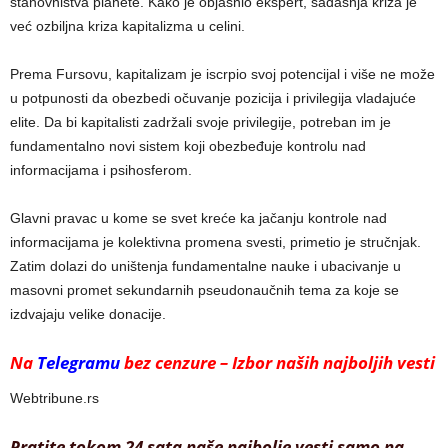
stanovništva planete. Kako je objasnio ekspert, sadašnja kriza je
već ozbiljna kriza kapitalizma u celini.
Prema Fursovu, kapitalizam je iscrpio svoj potencijal i više ne može
u potpunosti da obezbedi očuvanje pozicija i privilegija vladajuće
elite. Da bi kapitalisti zadržali svoje privilegije, potreban im je
fundamentalno novi sistem koji obezbeđuje kontrolu nad
informacijama i psihosferom.
Glavni pravac u kome se svet kreće ka jačanju kontrole nad
informacijama je kolektivna promena svesti, primetio je stručnjak.
Zatim dolazi do uništenja fundamentalne nauke i ubacivanje u
masovni promet sekundarnih pseudonaučnih tema za koje se
izdvajaju velike donacije.
Na
Telegramu
bez cenzure – Izbor naših najboljih vesti
Webtribune.rs
Pratite tokom 24 sata naše najbolje vesti samo na