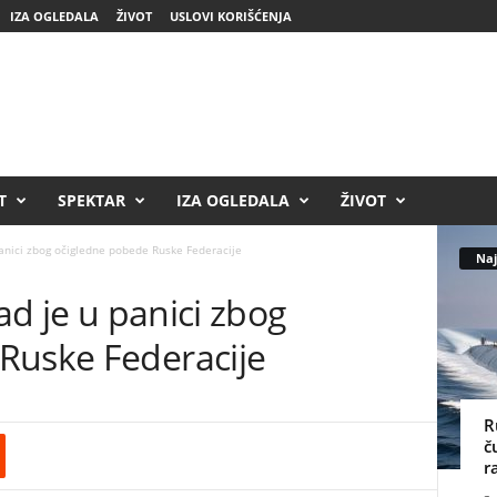
IZA OGLEDALA
ŽIVOT
USLOVI KORIŠĆENJA
T
SPEKTAR
IZA OGLEDALA
ŽIVOT
 panici zbog očigledne pobede Ruske Federacije
Naj
pad je u panici zbog
Ruske Federacije
R
č
r