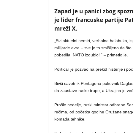
Zapad je u panici zbog spoz
je lider francuske partije Pa
mreži X.
„Svi aktuelni nemiri, verbalna halabuka, is
milijarde evra – sve je to smišljeno da što
pobedila, NATO izgubio! ” – primetio je.
Političar je pozvao na prekid histerije i p
Bivši savetnik Pentagona pukovnik Dagl
da zaustave ruske trupe, a Ukrajina je već
Prošle nedelje, ruski ministar odbrane Se
rečima, od početka godine Oružane snage Uk
komada tehnike.