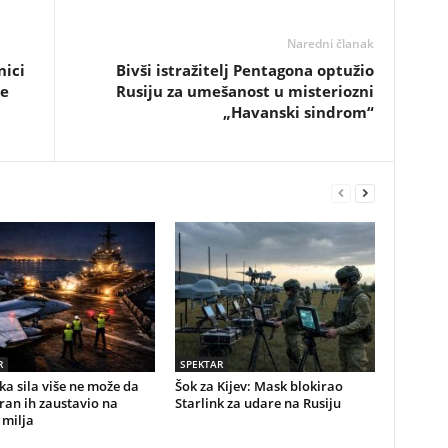
Naredni članak
nici
Bivši istražitelj Pentagona optužio
pe
Rusiju za umešanost u misteriozni
„Havanski sindrom“
R
SPEKTAR
a sila više ne može da
Šok za Kijev: Mask blokirao
Iran ih zaustavio na
Starlink za udare na Rusiju
 milja