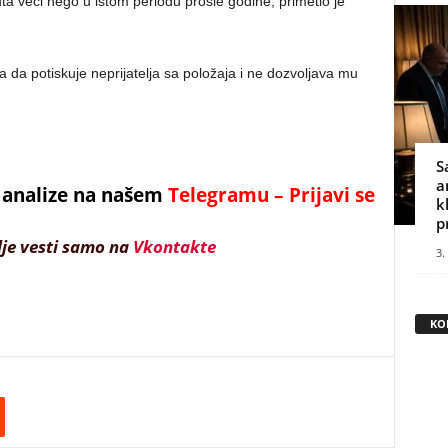
puta veći nego u istom periodu prošle godine, primetio je
a da potiskuje neprijatelja sa položaja i ne dozvoljava mu
S
a
 i analize na našem
Telegramu – Prijavi se
k
p
lje vesti samo na
Vkontakte
3.
KO