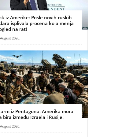
ok iz Amerike: Posle novih ruskih
dara isplivala procena koja menja
ogled na rat!
 August 2026.
larm iz Pentagona: Amerika mora
a bira između Izraela i Rusije!
 August 2026.