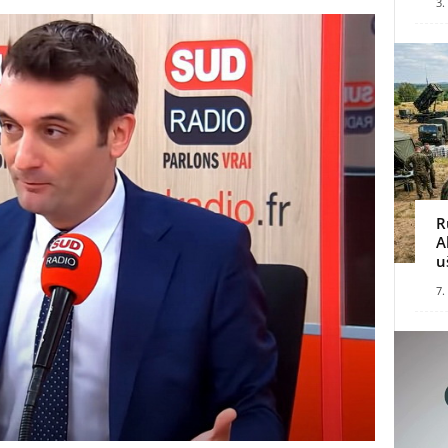
3.
R
A
u
7.