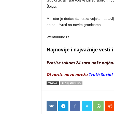
Gubici ukrajinske vojske bili su skoro tri 
Šojgu.
Ministar je dodao da ruska vojska nastavlj
da se učvrsti na novim granicama.
Webtribune.rs
Najnovije i najvažnije vesti
Pratite tokom 24 sata naše najbo
Otvorite novu mrežu
Truth Social
TAGOVI
FLORIJAN FILIPO