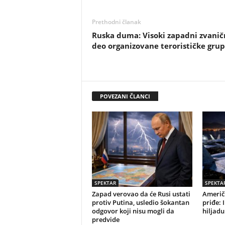
Prethodni članak
Ruska duma: Visoki zapadni zvanič
deo organizovane terorističke gru
POVEZANI ČLANCI
SPEKTAR
SPEKTA
Zapad verovao da će Rusi ustati
Američk
protiv Putina, usledio šokantan
priđe: 
odgovor koji nisu mogli da
hiljadu
predvide