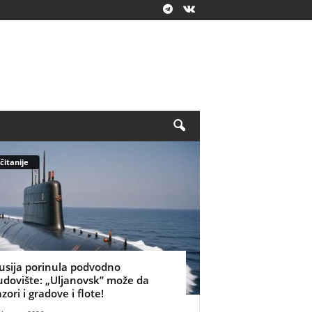
čitanije
usija porinula podvodno
udovište: „Uljanovsk” može da
azori i gradove i flote!