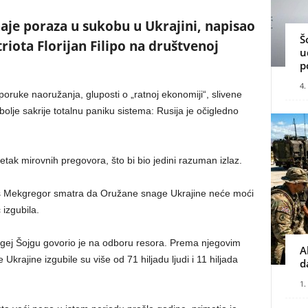
naje poraza u sukobu u Ukrajini, napisao
Š
triota Florijan Filipo na društvenoj
u
p
4.
poruke naoružanja, gluposti o „ratnoj ekonomiji“, slivene
 bolje sakrije totalnu paniku sistema: Rusija je očigledno
očetak mirovnih pregovora, što bi bio jedini razuman izlaz.
as Mekgregor smatra da Oružane snage Ukrajine neće moći
 izgubila.
rgej Šojgu govorio je na odboru resora. Prema njegovim
A
rajine izgubile su više od 71 hiljadu ljudi i 11 hiljada
d
1.