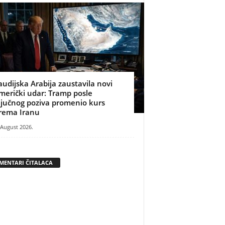
audijska Arabija zaustavila novi
merički udar: Tramp posle
ljučnog poziva promenio kurs
rema Iranu
 August 2026.
MENTARI ČITALACA