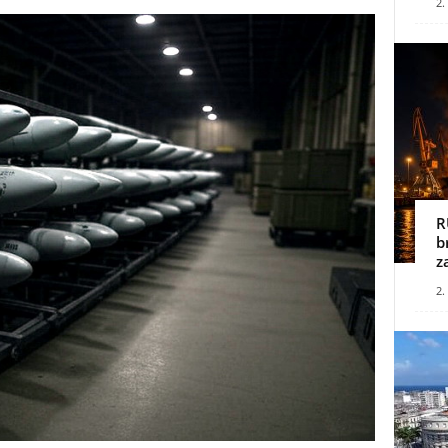
2.
R
b
z
2.