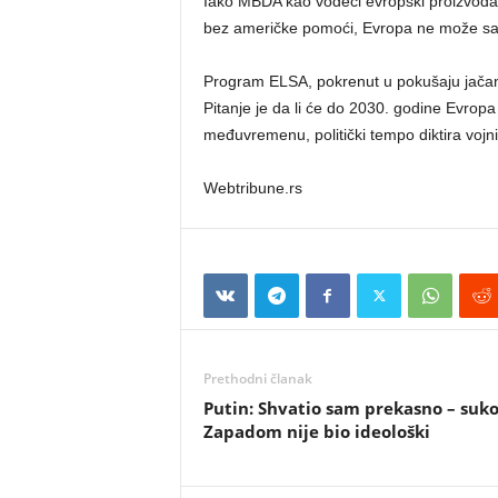
Iako MBDA kao vodeći evropski proizvođač
bez američke pomoći, Evropa ne može sa
Program ELSA, pokrenut u pokušaju jačanja
Pitanje je da li će do 2030. godine Evrop
međuvremenu, politički tempo diktira vojn
Webtribune.rs
Prethodni članak
Putin: Shvatio sam prekasno – suko
Zapadom nije bio ideološki