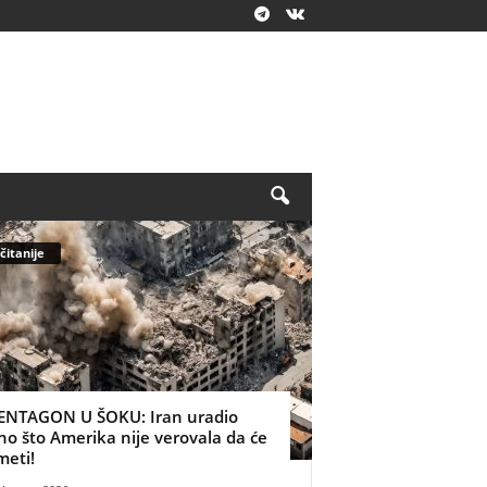
čitanije
ENTAGON U ŠOKU: Iran uradio
no što Amerika nije verovala da će
meti!