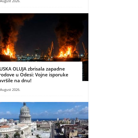
 August 2026.
USKA OLUJA zbrisala zapadne
rodove u Odesi: Vojne isporuke
avršile na dnu!
 August 2026.