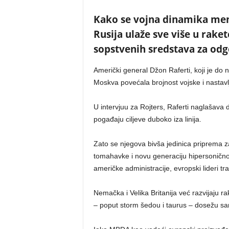
Kako se vojna dinamika men
Rusija ulaže sve više u rak
sopstvenih sredstava za od
Američki general Džon Raferti, koji je do
Moskva povećala brojnost vojske i nastavl
U intervjuu za Rojters, Raferti naglašava d
pogađaju ciljeve duboko iza linija.
Zato se njegova bivša jedinica priprema z
tomahavke i novu generaciju hipersonično
američke administracije, evropski lideri tra
Nemačka i Velika Britanija već razvijaju 
– poput storm šedou i taurus – dosežu sam