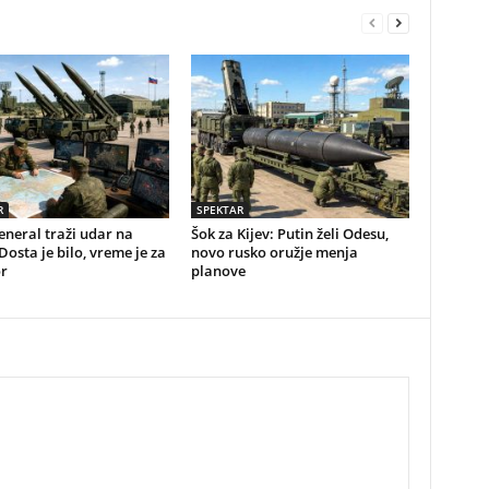
R
SPEKTAR
eneral traži udar na
Šok za Kijev: Putin želi Odesu,
osta je bilo, vreme je za
novo rusko oružje menja
r
planove