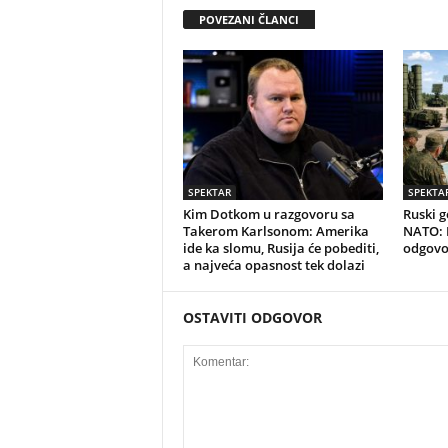
POVEZANI ČLANCI
SPEKTAR
SPEKTA
Kim Dotkom u razgovoru sa
Ruski g
Takerom Karlsonom: Amerika
NATO: D
ide ka slomu, Rusija će pobediti,
odgovo
a najveća opasnost tek dolazi
OSTAVITI ODGOVOR