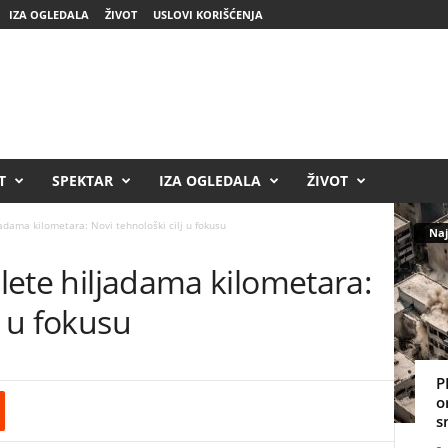
IZA OGLEDALA
ŽIVOT
USLOVI KORIŠĆENJA
T
SPEKTAR
IZA OGLEDALA
ŽIVOT
jadama kilometara: Novi tehnološki cilj u fokusu
Naj
 lete hiljadama kilometara:
j u fokusu
P
o
s