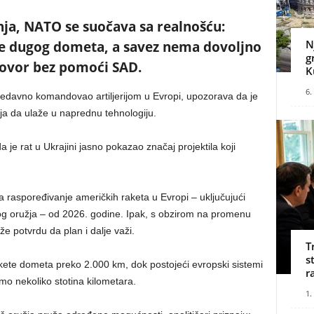
ja, NATO se suočava sa realnošću:
N
ete dugog dometa, a savez nema dovoljno
g
govor bez pomoći SAD.
K
6.
 nedavno komandovao artiljerijom u Evropi, upozorava da je
ja da ulaže u naprednu tehnologiju.
a je rat u Ukrajini jasno pokazao značaj projektila koji
a raspoređivanje američkih raketa u Evropi – uključujući
g oružja – od 2026. godine. Ipak, s obzirom na promenu
že potvrdu da plan i dalje važi.
T
s
rakete dometa preko 2.000 km, dok postojeći evropski sistemi
r
o nekoliko stotina kilometara.
1.