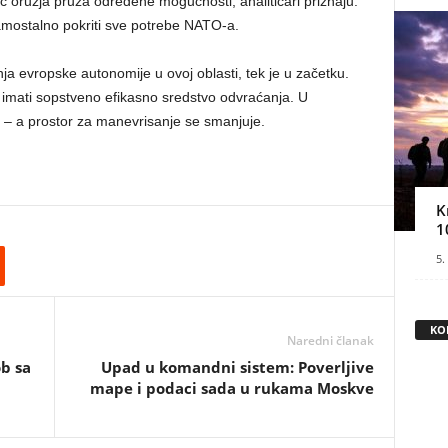
 oružja pruža određene mogućnosti, analitičari priznaju:
mostalno pokriti sve potrebe NATO-a.
 evropske autonomije u ovoj oblasti, tek je u začetku.
a imati sopstveno efikasno sredstvo odvraćanja. U
i – a prostor za manevrisanje se smanjuje.
K
1
5.
KO
Naredni članak
b sa
Upad u komandni sistem: Poverljive
mape i podaci sada u rukama Moskve