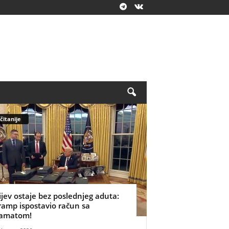
čitanije
ijev ostaje bez poslednjeg aduta:
ramp ispostavio račun sa
amatom!