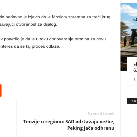
in nedavno je izjavio da je Moskva spremna za treći krug
vajući otvorenost za dijalog.
ov potvrdio je da je u toku dogovaranje termina za novu
nteres da se taj proces odlaže.
E
6
1.
KO
Naredni članak
a
Tenzije u regionu: SAD održavaju vežbe,
Peking jača odbranu