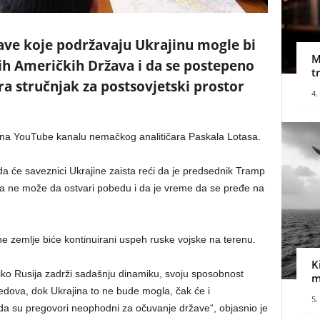
ave koje podržavaju Ukrajinu mogle bi
M
ih Američkih Država i da se postepeno
t
ra stručnjak za postsovjetski prostor
4.
 na YouTube kanalu nemačkog analitičara Paskala Lotasa.
da će saveznici Ukrajine zaista reći da je predsednik Tramp
jina ne može da ostvari pobedu i da je vreme da se pređe na
 zemlje biće kontinuirani uspeh ruske vojske na terenu.
K
oliko Rusija zadrži sadašnju dinamiku, svoju sposobnost
m
redova, dok Ukrajina to ne bude mogla, čak će i
5.
o da su pregovori neophodni za očuvanje države“, objasnio je