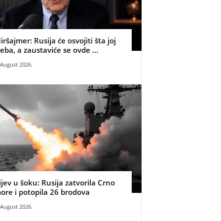
iršajmer: Rusija će osvojiti šta joj
reba, a zaustaviće se ovde …
 August 2026.
ijev u šoku: Rusija zatvorila Crno
ore i potopila 26 brodova
 August 2026.