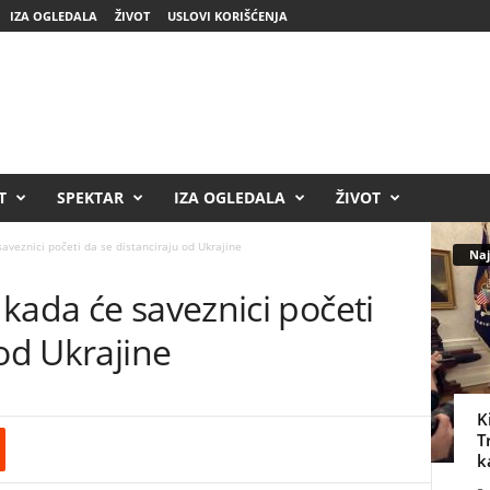
IZA OGLEDALA
ŽIVOT
USLOVI KORIŠĆENJA
T
SPEKTAR
IZA OGLEDALA
ŽIVOT
aveznici početi da se distanciraju od Ukrajine
Naj
kada će saveznici početi
 od Ukrajine
K
T
k