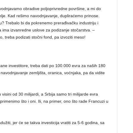
vodnjavamo obradive poljoprivredne površine, a mi do
je. Kad rešimo navodnjavanje, dupliraćemo prinose.
u? Trebalo bi da pokrenemo prerađivačku industriju i
ja ima izvanredne uslove za podizanje stočarstva. –
 treba podizati stočni fond, pa izvoziti meso!
ane investitore, treba dati po 100.000 evra za naših 180
navodnjavanje zemljišta, oranica, voćnjaka, pa da vidite
isini od 30 milijardi, a Srbija samo tri milijarde evra
rimenimo što i oni. Ili, na primer, ono što rade Francuzi u
žiti, jer će se takva investicija vratiti za 5-6 godina, sa