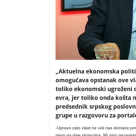
„Aktuelna ekonomska politik
omogućava opstanak ove vlast
toliko ekonomski ugroženi da
evra, jer toliko onda košta 
predsednik srpskog poslovno
grupe u razgovoru za portale
-Upravo zato vlast ne voli nas domaće pr
nego ga daje strancima. Mi smo nezavisni