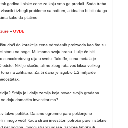
-tak godina i niske cene za koju smo ga prodali. Sada treba
vlasnik i izbegli probleme sa naftom, a idealno bi bilo da ga
sima kako da platimo.
nzure
–
OVDE
žištu doći do korekcije cena određenih proizvoda kao što su
ici stanu na noge. Mi imamo svoju hranu. I ulje će biti
sto suncokretovog ulja u svetu. Takođe, cena metala je
 odsto. Nikl je skočio, ali ne zbog rata već kiksa velikog
0 tona na zalihama. Za tri dana je izgubio 1,2 milijarde
nedostatak.
icija? Srbija je i dalje zemlja koja novac svojih građana
e ne daju domaćim investitorima?
tiv takve politike. Da smo ogromne pare poklonjene
ili mnogo veći! Kada strani investitori potroše pare i istekne
d pet godina, mnogi stranci ugase, zatvore fabriku ili