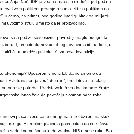
godišnje. Naš BDP je veoma nizak i u sledećih pet godina
ovakvom politikom prodaje resursa. Niti sa politikom da
PS-u ćemo, na primer, ove godine imati gubitak od milijardu
r, mi uvozimo struju umesto da je proizvodimo.
lovat sata podiže sukcesivno, privredi je naglo podignuta
izbora. I, umesto da novac od tog povećanja ide u dobit, u
 – otići će u pokriće gubitaka. A, za nove investicije
 našu ekonomiju? Upozoreni smo iz EU da ne smemo da
ti. Aviotransport je već “aterirao”, broj letova na relaciji
na narasle potrebe. Predstavnik Privredne komore Srbije
a trgovinska lanca žele da povećaju plasman naše robe.
 ćemo svi plaćati veću cenu energenata. S obzirom na skok
maju nikoga. A problem plaćanja gasa ostaje da se rešava,
za šta sada imamo šansu je da vratimo NIS u naše ruke. Bio