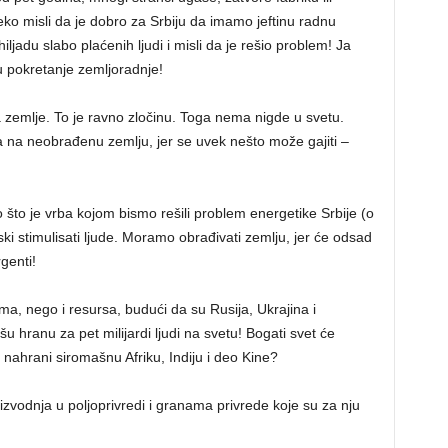
eko misli da je dobro za Srbiju da imamo jeftinu radnu
ljadu slabo plaćenih ljudi i misli da je rešio problem! Ja
 u pokretanje zemljoradnje!
zemlje. To je ravno zločinu. Toga nema nigde u svetu.
 na neobrađenu zemlju, jer se uvek nešto može gajiti –
 što je vrba kojom bismo rešili problem energetike Srbije (o
ski stimulisati ljude. Moramo obrađivati zemlju, jer će odsad
genti!
a, nego i resursa, budući da su Rusija, Ukrajina i
u hranu za pet milijardi ljudi na svetu! Bogati svet će
a nahrani siromašnu Afriku, Indiju i deo Kine?
oizvodnja u poljoprivredi i granama privrede koje su za nju