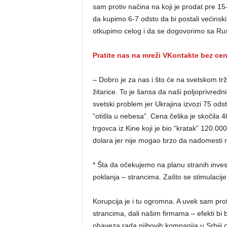
sam protiv načina na koji je prodat pre 15
da kupimo 6-7 odsto da bi postali većinski 
otkupimo celog i da se dogovorimo sa Ru
Pratite nas na mreži VKontakte bez ce
– Dobro je za nas i što će na svetskom tr
žitarice. To je šansa da naši poljoprivredn
svetski problem jer Ukrajina izvozi 75 od
“otišla u nebesa”. Cena čelika je skočila 40
trgovca iz Kine koji je bio “kratak” 120.00
dolara jer nije mogao brzo da nadomesti 
* Šta da očekujemo na planu stranih invest
poklanja – strancima. Zašto se stimulacij
Korupcija je i tu ogromna. A uvek sam pro
strancima, dali našim firmama – efekti bi b
obaveza rada njihovih kompanija u Srbiji o