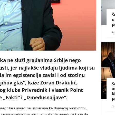
Š
u
p
4.
a ne služi građanima Srbije nego
i, jer najlakše vladaju ljudima koji su
 im egzistencija zavisi i od stotinu
njihov glas“, kaže Zoran Drakulić,
S
a
g kluba Privrednik i vlasnik Point
k
 „Fakti“ i „Izmeđusnaijave“.
p
3.
ivrednike i novac ne usmerava ka domaćoj proizvodnji,
 i našim radnicima niko ne može da naredi za koga da