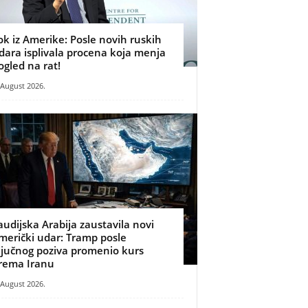
ok iz Amerike: Posle novih ruskih
dara isplivala procena koja menja
ogled na rat!
 August 2026.
audijska Arabija zaustavila novi
merički udar: Tramp posle
ljučnog poziva promenio kurs
rema Iranu
 August 2026.