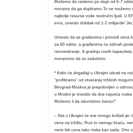
Možemo da rastemo po stopi od 6-7 odsto 
moramo da ga dupliramo.To ne možemo sa 
najbolje resurse vode nestručni ljudi. U E
evra, umesto dobitak od 1-2 milijarde! Je
Umesto da se građanima i privredi cena ki
za 60 odsto, a građanima će odmah posle 
reinvestiranje, ili gradnju novih kapaciteta
moraćemo da se zadužimo.
* Kako će događaji u Ukrajini uticati na
“profitiramo” od otvaranja tržišnih mogućnos
Beograd-Moskva je prepolovljen u odnosu 
u Moskvi je izvestio da dva najveća rusk
Možemo li da iskoristimo šansu?
– Rat u Ukrajini će sve mnogo koštati jer
cena na tržištu, Rusi tu nemaju braću, ne
neće biti cena tako niska kao sada. Ono 