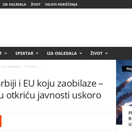
IZA OGLEDALA
ŽIVOT
USLOVI KORIŠĆENJA
T
SPEKTAR
IZA OGLEDALA
ŽIVOT
U koju zaobilaze – A najveću...
Naj
Srbiji i EU koju zaobilaze –
u otkriću javnosti uskoro
P
R
i