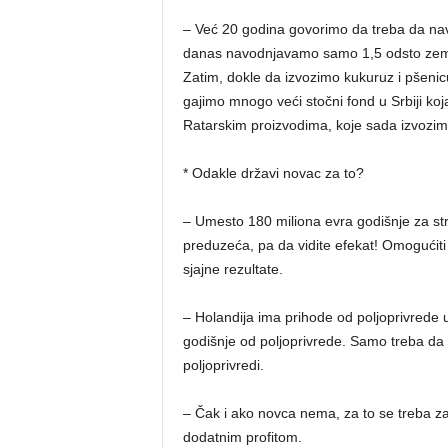
– Već 20 godina govorimo da treba da na
danas navodnjavamo samo 1,5 odsto zeml
Zatim, dokle da izvozimo kukuruz i pšenic
gajimo mnogo veći stočni fond u Srbiji ko
Ratarskim proizvodima, koje sada izvozimo,
* Odakle državi novac za to?
– Umesto 180 miliona evra godišnje za str
preduzeća, pa da vidite efekat! Omogućiti 
sjajne rezultate.
– Holandija ima prihode od poljoprivrede u v
godišnje od poljoprivrede. Samo treba da p
poljoprivredi.
– Čak i ako novca nema, za to se treba zadu
dodatnim profitom.