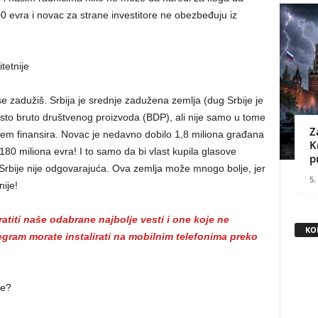
100 evra i novac za strane investitore ne obezbeđuju iz
tetnije
e zadužiš. Srbija je srednje zadužena zemlja (dug Srbije je
 odsto bruto društvenog proizvoda (BDP), ali nije samo u tome
Z
m finansira. Novac je nedavno dobilo 1,8 miliona građana
K
r 180 miliona evra! I to samo da bi vlast kupila glasove
p
Srbije nije odgovarajuća. Ova zemlja može mnogo bolje, jer
5.
ije!
titi naše odabrane najbolje vesti i one koje ne
KO
gram morate instalirati na mobilnim telefonima preko
ke?