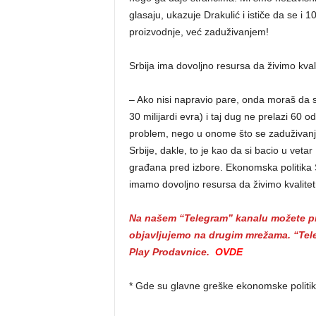
glasaju, ukazuje Drakulić i ističe da se i 
proizvodnje, već zaduživanjem!
Srbija ima dovoljno resursa da živimo kvali
– Ako nisi napravio pare, onda moraš da s
30 milijardi evra) i taj dug ne prelazi 60
problem, nego u onome što se zaduživanje
Srbije, dakle, to je kao da si bacio u veta
građana pred izbore. Ekonomska politika 
imamo dovoljno resursa da živimo kvalitetn
Na našem “Telegram” kanalu možete pra
objavljujemo na drugim mrežama. “Tele
Play Prodavnice.
OVDE
* Gde su glavne greške ekonomske politi