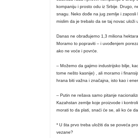
kompaniju i prosto odu iz Srbije. Drugo, n
snagu. Neko dođe na jug zemlje i zaposli hi
mislim da je trebalo da se taj novac uloži
Danas ne obrađujemo 1,3 miliona hektara 
Moramo to popraviti – i uvođenjem poreza
ako ne voće i povrće.
– Možemo da gajimo industrijsko bilje, kao
tome nešto kasnije) , ali moramo i finansij
hrana biti važna i značajna, isto kao i ener
– Putin ne rešava samo pitanje nacionalizm
Kazahstan zemlje koje proizvode i kontroliš
morati to da plati, snaći će se, ali ko će d
* U šta prvo treba uložiti da se poveća pr
vezane?