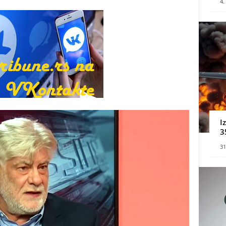
4.
I
3
31