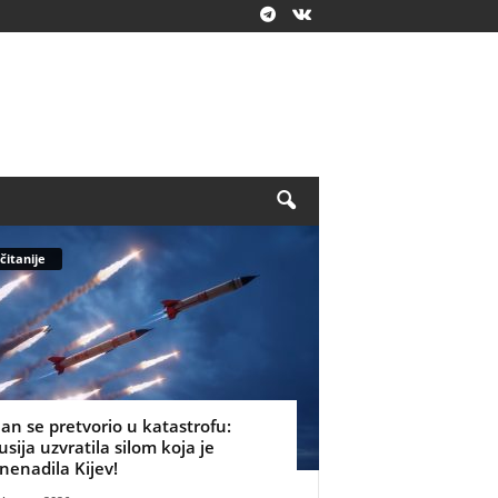
čitanije
lan se pretvorio u katastrofu:
usija uzvratila silom koja je
znenadila Kijev!