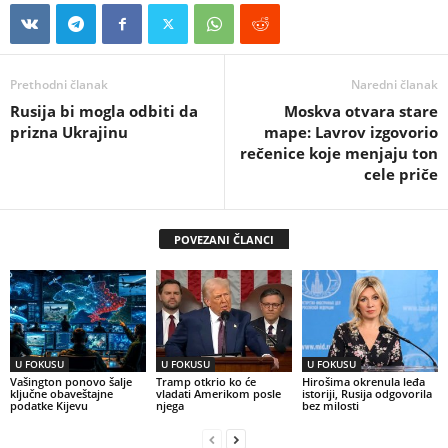
Prethodni članak
Naredni članak
Rusija bi mogla odbiti da
Moskva otvara stare
prizna Ukrajinu
mape: Lavrov izgovorio
rečenice koje menjaju ton
cele priče
POVEZANI ČLANCI
U FOKUSU
U FOKUSU
U FOKUSU
Vašington ponovo šalje
Tramp otkrio ko će
Hirošima okrenula leđa
ključne obaveštajne
vladati Amerikom posle
istoriji, Rusija odgovorila
podatke Kijevu
njega
bez milosti