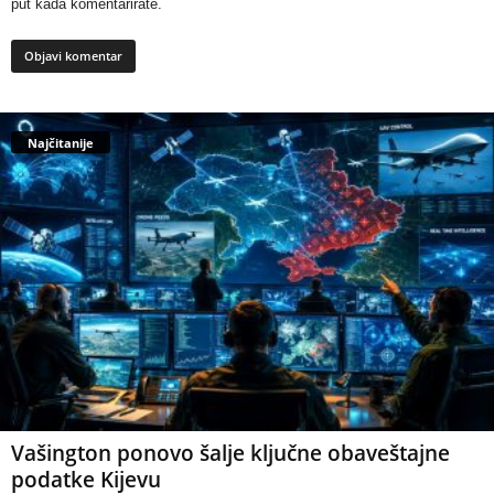
put kada komentarirate.
Najčitanije
Vašington ponovo šalje ključne obaveštajne
podatke Kijevu