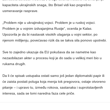
kapaciteta ukrajinskih snaga, što Brisel vidi kao pogrešno
usmeravanje rasprave.
„Problem nije u ukrajinskoj vojsci. Problem je u ruskoj vojsci.
Problem je u vojnim izdvajanjima Rusije“, ocenila je Kalas.
Upozorila je da bi nastavak visokih ulaganja u vojni sektor, po
njenom mišljenju, povećavao rizik da se takva sila ponovo upotrebi.
Sve to zajedno ukazuje da EU pokušava da se nametne kao
nezaobilazan akter u procesu koji je do sada u velikoj meri bio u
rukama drugih.
Da li će spisak ustupaka ostati samo još jedan diplomatski papir ili
će zaista postati poluga koja menja tok pregovora, ostaje otvoreno
pitanje – i upravo tu, između rokova, sastanaka i suprotstavljenih
interesa, sada se lomi naredna faza cele priče.