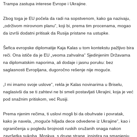
Trampa zastupa interese Evrope i Ukrajine.
Zbog toga je EU počela da radi na sopstvenom, kako ga nazivaju,
„održivom mirovnom planu“, koji bi, prema tim procenama, mogao
da izvrši dodatni pritisak da Rusija pristane na ustupke.
Šefica evropske diplomatije Kaja Kalas u tom kontekstu pažljivo bira
reči. Ona ističe da je EU „veoma zahvalna“ Sjedinjenim Državama
na diplomatskim naporima, ali dodaje i jasnu poruku: bez
saglasnosti Evropljana, dugoročno rešenje nije moguće.
„I mi imamo svoje uslove“, rekla je Kalas novinarima u Briselu,
naglasivši da se ti zahtevi ne bi smeli postavljati Ukrajini, koja je već
pod snažnim pritiskom, već Rusiji.
Prema njenim rečima, ti uslovi mogli bi da obuhvate i povratak,
kako je navela, „moguće hiljada dece odvedene iz Ukrajine“, kao i
ograničenja u pogledu brojnosti ruskih oružanih snaga nakon
završetka sukoba. Moskva, s druge strane, insistira na smanjenju