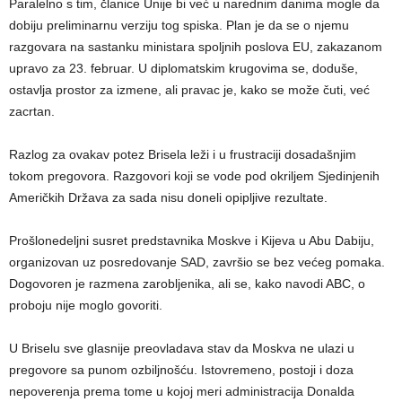
Paralelno s tim, članice Unije bi već u narednim danima mogle da
dobiju preliminarnu verziju tog spiska. Plan je da se o njemu
razgovara na sastanku ministara spoljnih poslova EU, zakazanom
upravo za 23. februar. U diplomatskim krugovima se, doduše,
ostavlja prostor za izmene, ali pravac je, kako se može čuti, već
zacrtan.
Razlog za ovakav potez Brisela leži i u frustraciji dosadašnjim
tokom pregovora. Razgovori koji se vode pod okriljem Sjedinjenih
Američkih Država za sada nisu doneli opipljive rezultate.
Prošlonedeljni susret predstavnika Moskve i Kijeva u Abu Dabiju,
organizovan uz posredovanje SAD, završio se bez većeg pomaka.
Dogovoren je razmena zarobljenika, ali se, kako navodi ABC, o
proboju nije moglo govoriti.
U Briselu sve glasnije preovladava stav da Moskva ne ulazi u
pregovore sa punom ozbiljnošću. Istovremeno, postoji i doza
nepoverenja prema tome u kojoj meri administracija Donalda