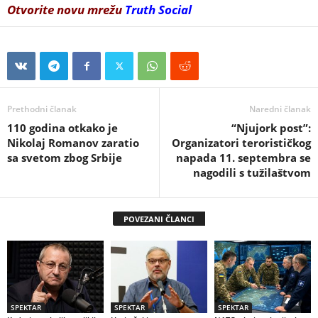
Otvorite novu mrežu
Truth Social
Prethodni članak
Naredni članak
110 godina otkako je
“Njujork post”:
Nikolaj Romanov zaratio
Organizatori terorističkog
sa svetom zbog Srbije
napada 11. septembra se
nagodili s tužilaštvom
POVEZANI ČLANCI
SPEKTAR
SPEKTAR
SPEKTAR