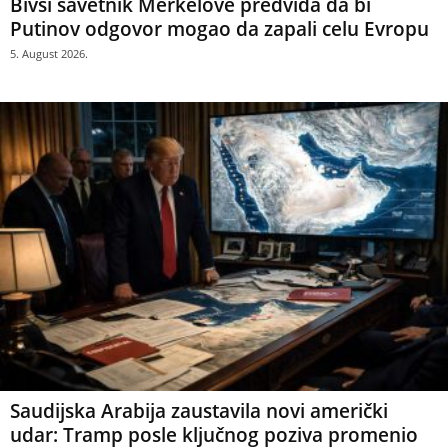
Bivši savetnik Merkelove predviđa da bi
Putinov odgovor mogao da zapali celu Evropu
5. August 2026.
Saudijska Arabija zaustavila novi američki
udar: Tramp posle ključnog poziva promenio