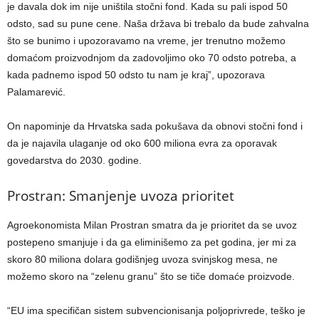
je davala dok im nije uništila stočni fond. Kada su pali ispod 50
odsto, sad su pune cene. Naša država bi trebalo da bude zahvalna
što se bunimo i upozoravamo na vreme, jer trenutno možemo
domaćom proizvodnjom da zadovoljimo oko 70 odsto potreba, a
kada padnemo ispod 50 odsto tu nam je kraj”, upozorava
Palamarević.
On napominje da Hrvatska sada pokušava da obnovi stočni fond i
da je najavila ulaganje od oko 600 miliona evra za oporavak
govedarstva do 2030. godine.
Prostran: Smanjenje uvoza prioritet
Agroekonomista Milan Prostran smatra da je prioritet da se uvoz
postepeno smanjuje i da ga eliminišemo za pet godina, jer mi za
skoro 80 miliona dolara godišnjeg uvoza svinjskog mesa, ne
možemo skoro na “zelenu granu” što se tiče domaće proizvode.
“EU ima specifičan sistem subvencionisanja poljoprivrede, teško je