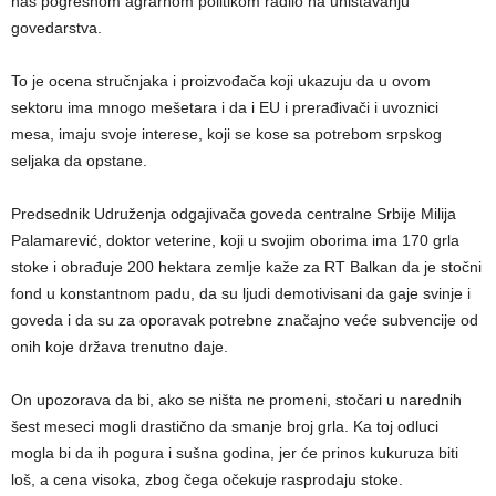
nas pogrešnom agrarnom politikom radilo na uništavanju
govedarstva.
To je ocena stručnjaka i proizvođača koji ukazuju da u ovom
sektoru ima mnogo mešetara i da i EU i prerađivači i uvoznici
mesa, imaju svoje interese, koji se kose sa potrebom srpskog
seljaka da opstane.
Predsednik Udruženja odgajivača goveda centralne Srbije Milija
Palamarević, doktor veterine, koji u svojim oborima ima 170 grla
stoke i obrađuje 200 hektara zemlje kaže za RT Balkan da je stočni
fond u konstantnom padu, da su ljudi demotivisani da gaje svinje i
goveda i da su za oporavak potrebne značajno veće subvencije od
onih koje država trenutno daje.
On upozorava da bi, ako se ništa ne promeni, stočari u narednih
šest meseci mogli drastično da smanje broj grla. Ka toj odluci
mogla bi da ih pogura i sušna godina, jer će prinos kukuruza biti
loš, a cena visoka, zbog čega očekuje rasprodaju stoke.