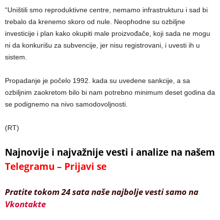
“Uništili smo reproduktivne centre, nemamo infrastrukturu i sad bi
trebalo da krenemo skoro od nule. Neophodne su ozbiljne
investicije i plan kako okupiti male proizvođače, koji sada ne mogu
ni da konkurišu za subvencije, jer nisu registrovani, i uvesti ih u
sistem.
Propadanje je počelo 1992. kada su uvedene sankcije, a sa
ozbiljnim zaokretom bilo bi nam potrebno minimum deset godina da
se podignemo na nivo samodovoljnosti.
(RT)
Najnovije i najvažnije vesti i analize na našem
Telegramu – Prijavi se
Pratite tokom 24 sata naše najbolje vesti samo na
Vkontakte