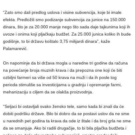
“Zato smo dali predlog uslova i visine subvencija, koje bi imale
efekta. Predložili smo podizanje subvencija za junice na 150.000
dinara, što je za 20.000 manje nego što sada daje tajkunima koji ih
uvoze i onima koji pljačkaju budžet. Za 25.000 junica koliko ih bude
godišnje, to bi državu koštalo 3,75 milijardi dinara”, kaže
Palamarević.
On napominje da bi država mogla u naredne tri godine da računa
na povećanje broja muznih krava i da prepozna one koji će biti
ozbiljni farmeri sa više od 50 krava na muži i da ih posle tog
perioda stimuliše sa investicijama u gradnju i opremanje farmi,
mehanizaciju s ciljem da se olakša proizvodnja.
“Seljaci bi ostavljali svako žensko tele, samo kada bi znali da će
dobiti podršku države. Bilo bi dobro da se postavi uslov da ne sme
u narednih pet godina ta krava da ode iz štale i da broj grla ne sme
da se smanjuje. Ako bi radili drugačije, to bi bila pljačka budžeta i