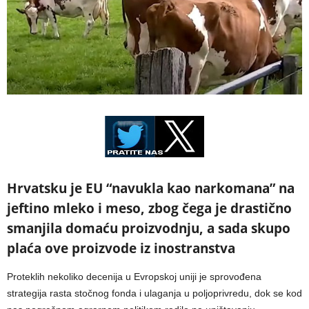
Hrvatsku je EU “navukla kao narkomana” na
jeftino mleko i meso, zbog čega je drastično
smanjila domaću proizvodnju, a sada skupo
plaća ove proizvode iz inostranstva
Proteklih nekoliko decenija u Evropskoj uniji je sprovođena
strategija rasta stočnog fonda i ulaganja u poljoprivredu, dok se kod