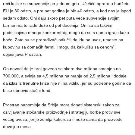
reći kolike su subvencije po jednom grlu. Učešće agrara u budžetu
EU je 30 odsto, a pre pet godina je bio 40 odsto, a kod nas je ispod
sedam odsto. Oni daju skoro pet puta veće subvencije svojim
farmerima to rade duže od pet decenija. Oni su sa takvim
podsticajima mnogo konkurentniji, mogu da se s nama igraju kako
hoće. Zato su se prerađivači odlučili da idu na uvoz, umesto na
kupovinu sa domaćih farmi, i mogu da kalkulišu sa cenom”,
objašnjava Prostran.
On navodi da je broj goveda sa skoro dva miliona smanjen na
700.000, a svinja sa 4,5 miliona na manje od 2,5 miliona i dodaje
da izlaz iz trenutne krize nije ni na vidiku, jer su potrebne godine da
bi se obnovio stočni fond.
Prostran napominje da Srbija mora doneti sistemski zakon za
oživljavanje stočarske proizvodnje i strategiju borbe protiv sve
većeg uvoza, jer je zemlja kukuruza i može sama da proizvede
dovoljno mesa.