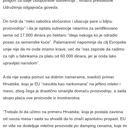
poligon za dalje zloupotrebe subvencija”, smatra predsednik
Udruženja odgajivača goveda.
On tvrdi da “neko sabotira stočarstvo i ubacuje pare u biljnu
proizvodnju” i da je isplata subvencije ratarima za sertifikovano
seme od 17.000 dinara po hektaru “ideja nekoga ko je odradio
posao za semenske kuće”. Palamarević napominje da cilj Evropske
unije nije da mi ovde imamo krave, već da “nas zaposle da radimo
za njih u fabrikama za platu od 60.000 dinara, jer je onda lako
upravljati narodom”.
A da nije svaka pomoć sa dobrim namerama, svedoči primer
Hrvatske, koju je EU “navukla kao narkomana” na jeftino mleko i
meso, zbog čega je drastično smanjila domaću proizvodnju, a sada
skupo plaća ove proizvode iz inostranstva.
“Trebalo bi da učimo na primeru Hrvatske, koja je postala zavisna
od uvoza mesa i sada su shvatili da to znači apsolutnu propast. EU
im više ne dodeljuje mlečne proizvode po damping cenama, koje im