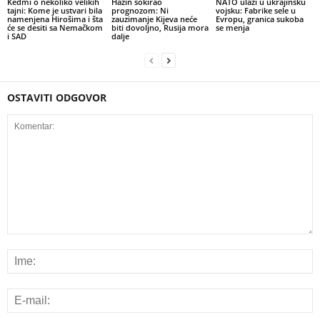
Kedmi o nekoliko velikih
Hazin šokirao
NATO ulazi u ukrajinsku
tajni: Kome je ustvari bila
prognozom: Ni
vojsku: Fabrike sele u
namenjena Hirošima i šta
zauzimanje Kijeva neće
Evropu, granica sukoba
će se desiti sa Nemačkom
biti dovoljno, Rusija mora
se menja
i SAD
dalje
OSTAVITI ODGOVOR