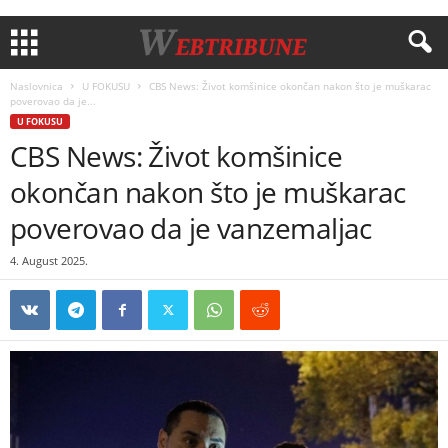
Naslovnica
U FOKUSU
CBS News: Život komšinice okončan nakon što je muškarac
poverovao da je...
U FOKUSU
CBS News: Život komšinice
okončan nakon što je muškarac
poverovao da je vanzemaljac
4. August 2025.