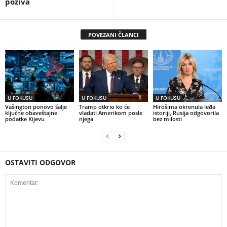
poziva
POVEZANI ČLANCI
U FOKUSU
U FOKUSU
U FOKUSU
Vašington ponovo šalje
Tramp otkrio ko će
Hirošima okrenula leđa
ključne obaveštajne
vladati Amerikom posle
istoriji, Rusija odgovorila
podatke Kijevu
njega
bez milosti
OSTAVITI ODGOVOR