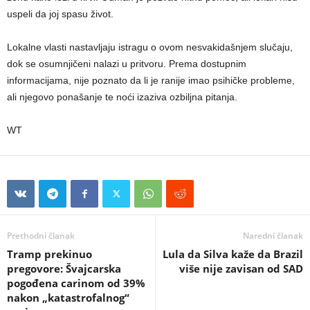
uspeli da joj spasu život.
Lokalne vlasti nastavljaju istragu o ovom nesvakidašnjem slučaju,
dok se osumnjičeni nalazi u pritvoru. Prema dostupnim
informacijama, nije poznato da li je ranije imao psihičke probleme,
ali njegovo ponašanje te noći izaziva ozbiljna pitanja.
WT
Prethodni članak
Naredni članak
Tramp prekinuo
Lula da Silva kaže da Brazil
pregovore: Švajcarska
više nije zavisan od SAD
pogođena carinom od 39%
nakon „katastrofalnog“