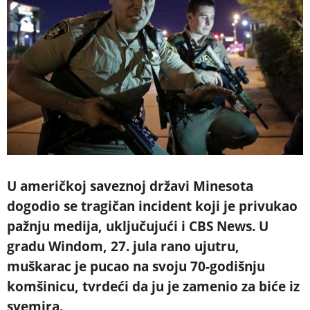
U američkoj saveznoj državi Minesota
dogodio se tragičan incident koji je privukao
pažnju medija, uključujući i CBS News. U
gradu Windom, 27. jula rano ujutru,
muškarac je pucao na svoju 70-godišnju
komšinicu, tvrdeći da ju je zamenio za biće iz
svemira.