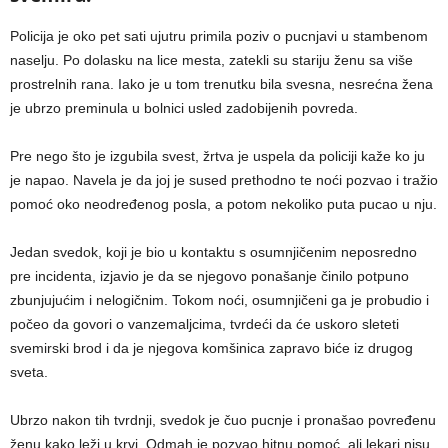
Policija je oko pet sati ujutru primila poziv o pucnjavi u stambenom
naselju. Po dolasku na lice mesta, zatekli su stariju ženu sa više
prostrelnih rana. Iako je u tom trenutku bila svesna, nesrećna žena
je ubrzo preminula u bolnici usled zadobijenih povreda.
Pre nego što je izgubila svest, žrtva je uspela da policiji kaže ko ju
je napao. Navela je da joj je sused prethodno te noći pozvao i tražio
pomoć oko neodređenog posla, a potom nekoliko puta pucao u nju.
Jedan svedok, koji je bio u kontaktu s osumnjičenim neposredno
pre incidenta, izjavio je da se njegovo ponašanje činilo potpuno
zbunjujućim i nelogičnim. Tokom noći, osumnjičeni ga je probudio i
počeo da govori o vanzemaljcima, tvrdeći da će uskoro sleteti
svemirski brod i da je njegova komšinica zapravo biće iz drugog
sveta.
Ubrzo nakon tih tvrdnji, svedok je čuo pucnje i pronašao povređenu
ženu kako leži u krvi. Odmah je pozvao hitnu pomoć, ali lekari nisu