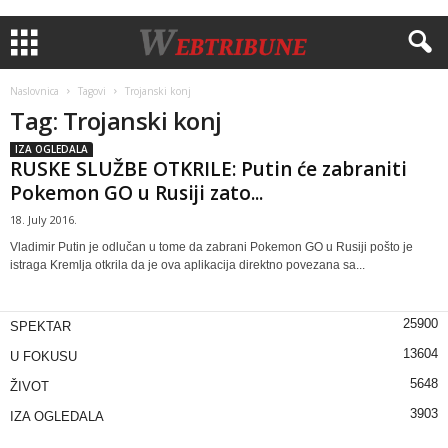
Naslovnica
Tagovi
Trojanski konj
Tag: Trojanski konj
IZA OGLEDALA
RUSKE SLUŽBE OTKRILE: Putin će zabraniti
Pokemon GO u Rusiji zato...
18. July 2016.
Vladimir Putin je odlučan u tome da zabrani Pokemon GO u Rusiji pošto je
istraga Kremlja otkrila da je ova aplikacija direktno povezana sa...
25900
SPEKTAR
13604
U FOKUSU
5648
ŽIVOT
3903
IZA OGLEDALA