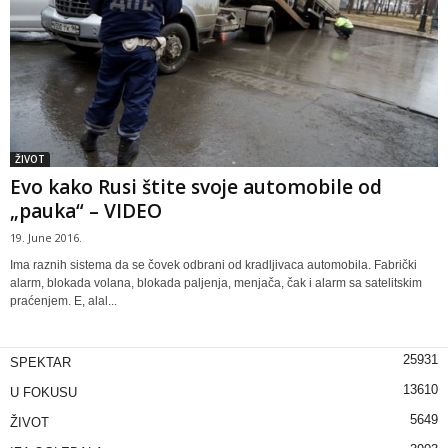
ŽIVOT
Evo kako Rusi štite svoje automobile od
„pauka“ – VIDEO
19. June 2016.
Ima raznih sistema da se čovek odbrani od kradljivaca automobila. Fabrički
alarm, blokada volana, blokada paljenja, menjača, čak i alarm sa satelitskim
praćenjem. E, alal...
25931
SPEKTAR
13610
U FOKUSU
5649
ŽIVOT