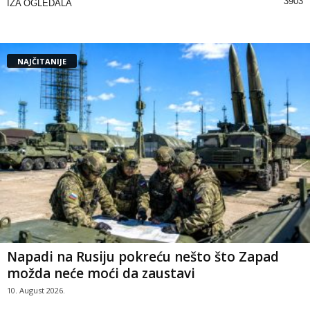
3903
IZA OGLEDALA
NAJČITANIJE
Napadi na Rusiju pokreću nešto što Zapad
možda neće moći da zaustavi
10. August 2026.