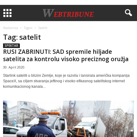
Naslovnica
Tagovi
Satelit
Tag: satelit
SPEKTAR
RUSI ZABRINUTI: SAD spremile hiljade
satelita za kontrolu visoko preciznog oružja
30. April 2020.
Starlink sateliti u blizini Zemlje, koje je razvila i lansirala američka kompanija
SpaceX, sa ciljem stvaranja jeftinog i visoko efikasnog satelitskog internet
komunikacionog kanala...