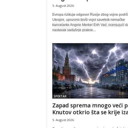
5. August 2026.
Evropa rizikuje odgovor Rusije zbog vojne podr
Ukrajini, upozorio bivši vojni savetnik nemačke
kancelarke Angele Merkel Erih Vad, ocenjujući da
nastavak sadašnje prakse...
SPEKTAR
Zapad sprema mnogo veći p
Knutov otkrio šta se krije iza.
5. August 2026.