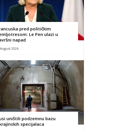
rancuska pred političkim
emljotresom: Le Pen ulazi u
avršni napad
 August 2026.
usi uništili podzemnu bazu
krajinskih specijalaca