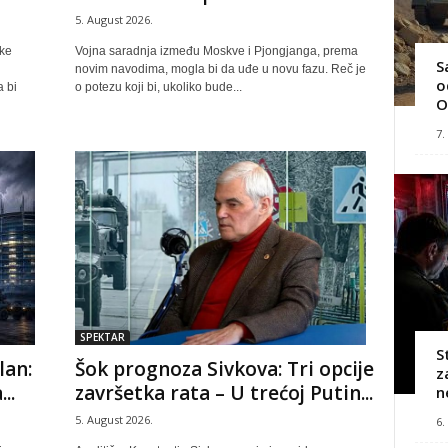
5. August 2026.
ške
Vojna saradnja između Moskve i Pjongjanga, prema
S
novim navodima, mogla bi da uđe u novu fazu. Reč je
o
 bi
o potezu koji bi, ukoliko bude...
O
7.
SPEKTAR
S
lan:
Šok prognoza Sivkova: Tri opcije
z
..
završetka rata – U trećoj Putin...
n
5. August 2026.
6.