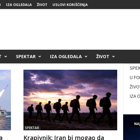
R
IZA OGLEDALA
ŽIVOT
USLOVI KORIŠĆENJA
T
SPEKTAR
IZA OGLEDALA
ŽIVOT
SPE
U FO
ŽIVO
IZA 
NAJ
SPEKTAR
a
Krapivnik: Iran bi mogao da