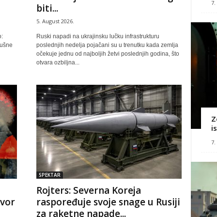
7.
biti...
5. August 2026.
:
Ruski napadi na ukrajinsku lučku infrastrukturu
dušne
poslednjih nedelja pojačani su u trenutku kada zemlja
očekuje jednu od najboljih žetvi poslednjih godina, što
otvara ozbiljna...
Z
i
7.
SPEKTAR
Rojters: Severna Koreja
ovor
raspoređuje svoje snage u Rusiji
za raketne napade...