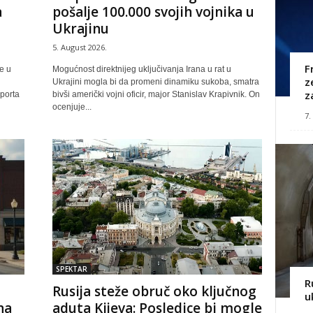
a
pošalje 100.000 svojih vojnika u
Ukrajinu
5. August 2026.
F
e u
Mogućnost direktnijeg uključivanja Irana u rat u
z
Ukrajini mogla bi da promeni dinamiku sukoba, smatra
z
porta
bivši američki vojni oficir, major Stanislav Krapivnik. On
ocenjuje...
7.
SPEKTAR
R
Rusija steže obruč oko ključnog
u
na
aduta Kijeva: Posledice bi mogle