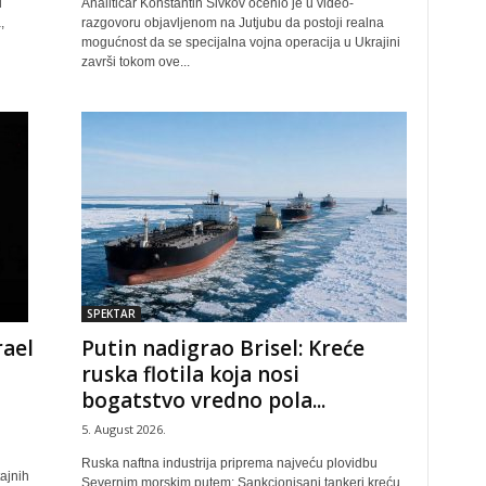
i
Analitičar Konstantin Sivkov ocenio je u video-
,
razgovoru objavljenom na Jutjubu da postoji realna
mogućnost da se specijalna vojna operacija u Ukrajini
završi tokom ove...
SPEKTAR
Putin nadigrao Brisel: Kreće
rael
ruska flotila koja nosi
bogatstvo vredno pola...
5. August 2026.
Ruska naftna industrija priprema najveću plovidbu
ajnih
Severnim morskim putem: Sankcionisani tankeri kreću