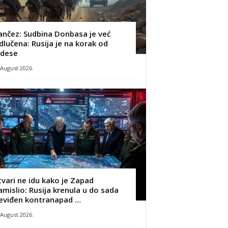
ančez: Sudbina Donbasa je već
dlučena: Rusija je na korak od
dese
 August 2026.
tvari ne idu kako je Zapad
amislio: Rusija krenula u do sada
eviđen kontranapad …
 August 2026.