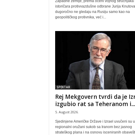
Zapadne zemlje, prema oceni vojnog stručnjaka 
istoričara protivvazdušne odbrane Jurija Knutova
dugoročno ne gledaju na Rusiju samo kao na
geopolitičkog protivnika, već i...
SPEKTAR
Rej Mekgovern tvrdi da je Iz
izgubio rat sa Teheranom i...
5. August 2026.
Sjedinjene Američke Države i Izrael uvučeni su u
regionalni oružani sukob sa Iranom bez jasnog
strateškog plana i na osnovu isceniranih obavešt