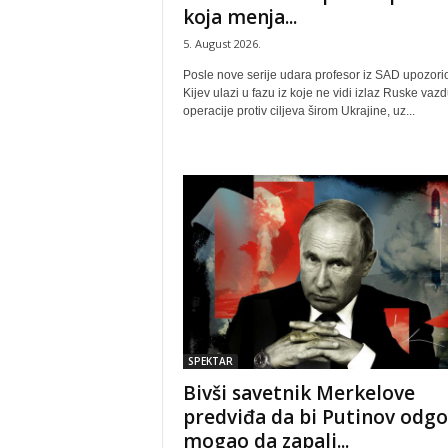
koja menja...
5. August 2026.
Posle nove serije udara profesor iz SAD upozorio
Kijev ulazi u fazu iz koje ne vidi izlaz Ruske vaz
operacije protiv ciljeva širom Ukrajine, uz...
SPEKTAR
Bivši savetnik Merkelove
predviđa da bi Putinov odg
mogao da zapali...