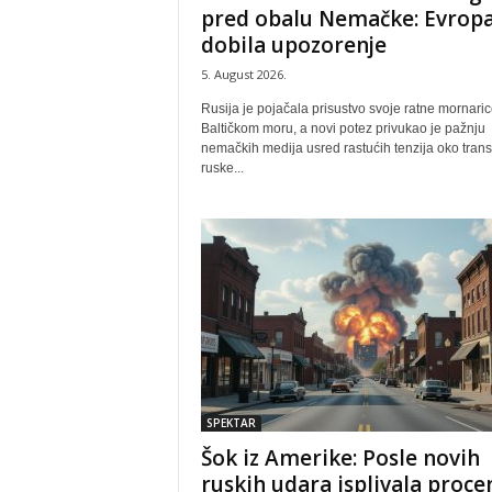
pred obalu Nemačke: Evrop
dobila upozorenje
5. August 2026.
Rusija je pojačala prisustvo svoje ratne mornaric
Baltičkom moru, a novi potez privukao je pažnju
nemačkih medija usred rastućih tenzija oko trans
ruske...
SPEKTAR
Šok iz Amerike: Posle novih
ruskih udara isplivala proce