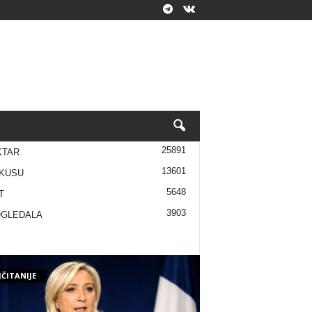
25891
KTAR
13601
KUSU
5648
T
3903
OGLEDALA
ČITANIJE